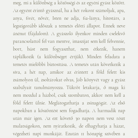
meg, mi a különbség a közösségi és az egyéni gyász között. 
Az egyént érintő gyásznál, ha a hét rokont számoljuk, apa, 
anya, fivér, nővér, Isten ne adja, fia-lánya, hitestárs, a 
legszigorúbb időszak a temetés előtti állapot. Ennek neve 
ánénut (fájdalom). A gyászoló ilyenkor minden cselekvő 
parancsolattól fel van mentve, imaszíjat sem kell felvennie, 
bort, húst nem fogyaszthat, nem étkezik, hanem 
táplálkozik (a különbséget értjük). Minden feladata a 
temetés mielőbbi biztosítása. A temetés után következik a 
síva, a hét nap, amikor az érintett a föld felett kis 
zsámolyon ül, zsoltárokat olvas, Jób könyvét vagy a gyász 
szabályait tanulmányozza. Tükröt letakarja, ő maga ki 
nem mozdul a házból, csak szombaton, akkor nem kell a 
föld felett ülnie. Meglátogathatja a zsinagógát. Az első 
napokban a köszöntést sem fogadhatja. A harmadik nap 
után már igen. Az ezt követő 30 napon nem vesz részt 
mulatságokon, nem nyiratkozik, de elhagyhatja a házat, 
végezheti napi munkáját. Ezután 11 hónapig szívében a 