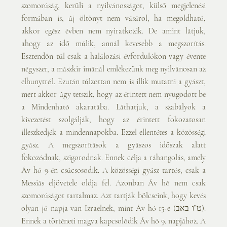
szomorúság, kerüli a nyilvánosságot, külső megjelenési 
formában is, új öltönyt nem vásárol, ha megoldható, 
akkor egész évben nem nyiratkozik. De amint látjuk, 
ahogy az idő múlik, annál kevesebb a megszorítás. 
Esztendőn túl csak a halálozási évfordulókon vagy évente 
négyszer, a mászkir imánál emlékezünk meg nyilvánosan az 
elhunytról. Ezután túlzottan nem is illik mutatni a gyászt, 
mert akkor úgy tetszik, hogy az érintett nem nyugodott be 
a Mindenható akaratába. Láthatjuk, a szabályok a 
kivezetést szolgálják, hogy az érintett fokozatosan 
illeszkedjék a mindennapokba. Ezzel ellentétes a közösségi 
gyász. A megszorítások a gyászos időszak alatt 
fokozódnak, szigorodnak. Ennek célja a ráhangolás, amely 
Áv hó 9-én csúcsosodik. A közösségi gyász tartós, csak a 
Messiás eljövetele oldja fel. Azonban Áv hó nem csak 
szomorúságot tartalmaz. Azt tartják bölcseink, hogy kevés 
olyan jó napja van Izraelnek, mint Áv hó 15-e (ט”ו באב). 
Ennek a történeti magva kapcsolódik Áv hó 9. napjához. A 