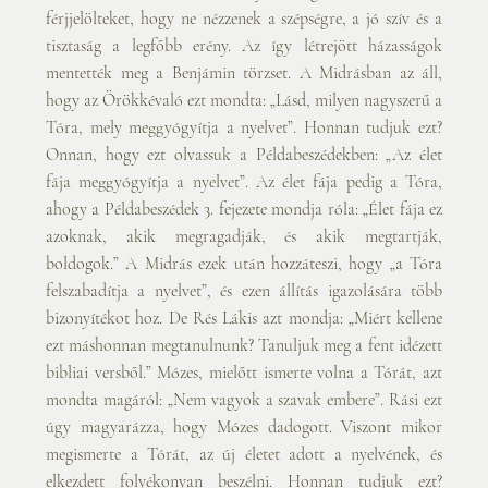
férjjelölteket, hogy ne nézzenek a szépségre, a jó szív és a 
tisztaság a legfőbb erény. Az így létrejött házasságok 
mentették meg a Benjámin törzset. A Midrásban az áll, 
hogy az Örökkévaló ezt mondta: „Lásd, milyen nagyszerű a 
Tóra, mely meggyógyítja a nyelvet”. Honnan tudjuk ezt? 
Onnan, hogy ezt olvassuk a Példabeszédekben: „Az élet 
fája meggyógyítja a nyelvet”. Az élet fája pedig a Tóra, 
ahogy a Példabeszédek 3. fejezete mondja róla: „Élet fája ez 
azoknak, akik megragadják, és akik megtartják, 
boldogok.” A Midrás ezek után hozzáteszi, hogy „a Tóra 
felszabadítja a nyelvet”, és ezen állítás igazolására több 
bizonyítékot hoz. De Rés Lákis azt mondja: „Miért kellene 
ezt máshonnan megtanulnunk? Tanuljuk meg a fent idézett 
bibliai versből.” Mózes, mielőtt ismerte volna a Tórát, azt 
mondta magáról: „Nem vagyok a szavak embere”. Rási ezt 
úgy magyarázza, hogy Mózes dadogott. Viszont mikor 
megismerte a Tórát, az új életet adott a nyelvének, és 
elkezdett folyékonyan beszélni. Honnan tudjuk ezt? 