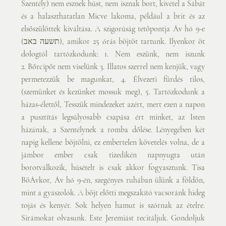
Szentély) nem esznek húst, nem isznak bort, kivétel a Sábát 
és a halaszthatatlan Micve lakoma, például a brit és az 
elsőszülöttek kiváltása. A szigorúság tetőpontja Áv hó 9-e 
(תשעה באב), amikor 25 órás böjtöt tartunk. Ilyenkor öt 
dologtól tartózkodunk: 1. Nem eszünk, nem iszunk 
2. Bőrcipőt nem viselünk 3. Illatos szerrel nem kenjük, vagy 
permetezzük be magunkat, 4. Élvezeti fürdés tilos, 
(szemünket és kezünket mossuk meg), 5. Tartózkodunk a 
házas-élettől, Tesszük mindezeket azért, mert ezen a napon 
a pusztítás legsúlyosabb csapása ért minket, az Isten 
házának, a Szentélynek a romba dőlése. Lényegében két 
napig kellene böjtölni, ez embertelen követelés volna, de a 
jámbor ember csak tizedikén napnyugta után 
borotválkozik, húsételt is csak akkor fogyasztunk. Tisa 
BöÁvkor, Áv hó 9-én, szegényes ruhában ülünk a földön, 
mint a gyászolók. A böjt előtti megszakító vacsoránk hideg 
tojás és kenyér. Sok helyen hamut is szórnak az ételre. 
Sirámokat olvasunk. Este Jeremiást recitáljuk. Gondoljuk 