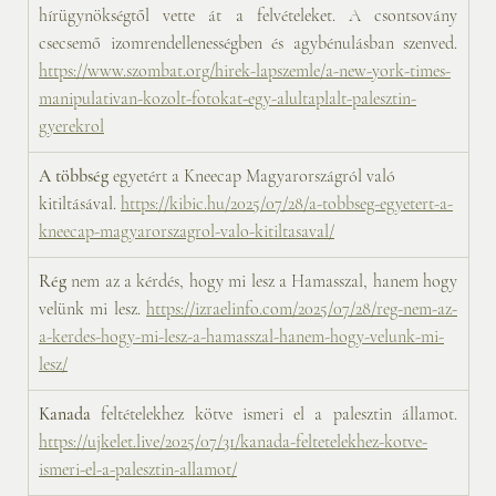
hírügynökségtől vette át a felvételeket. A csontsovány 
csecsemő izomrendellenességben és agybénulásban szenved. 
https://www.szombat.org/hirek-lapszemle/a-new-york-times-
manipulativan-kozolt-fotokat-egy-alultaplalt-palesztin-
gyerekrol
A többség
 egyetért a Kneecap Magyarországról való 
kitiltásával. 
https://kibic.hu/2025/07/28/a-tobbseg-egyetert-a-
kneecap-magyarorszagrol-valo-kitiltasaval/
Rég
 nem az a kérdés, hogy mi lesz a Hamasszal, hanem hogy 
velünk mi lesz. 
https://izraelinfo.com/2025/07/28/reg-nem-az-
a-kerdes-hogy-mi-lesz-a-hamasszal-hanem-hogy-velunk-mi-
lesz/
Kanada 
feltételekhez kötve ismeri el a palesztin államot. 
https://ujkelet.live/2025/07/31/kanada-feltetelekhez-kotve-
ismeri-el-a-palesztin-allamot/