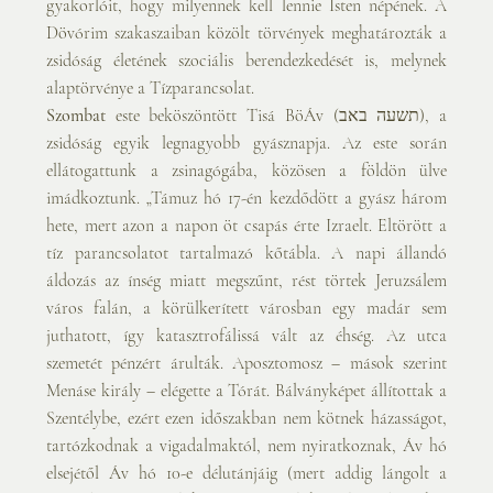
gyakorlóit, hogy milyennek kell lennie Isten népének. A 
Dövórim szakaszaiban közölt törvények meghatározták a 
zsidóság életének szociális berendezkedését is, melynek 
alaptörvénye a Tízparancsolat.
Szombat
 este beköszöntött Tisá BöÁv (תשעה באב), a 
zsidóság egyik legnagyobb gyásznapja. Az este során 
ellátogattunk a zsinagógába, közösen a földön ülve 
imádkoztunk. „Támuz hó 17-én kezdődött a gyász három 
hete, mert azon a napon öt csapás érte Izraelt. Eltörött a 
tíz parancsolatot tartalmazó kőtábla. A napi állandó 
áldozás az ínség miatt megszűnt, rést törtek Jeruzsálem 
város falán, a körülkerített városban egy madár sem 
juthatott, így katasztrofálissá vált az éhség. Az utca 
szemetét pénzért árulták. Aposztomosz – mások szerint 
Menáse király – elégette a Tórát. Bálványképet állítottak a 
Szentélybe, ezért ezen időszakban nem kötnek házasságot, 
tartózkodnak a vigadalmaktól, nem nyiratkoznak, Áv hó 
elsejétől Áv hó 10-e délutánjáig (mert addig lángolt a 