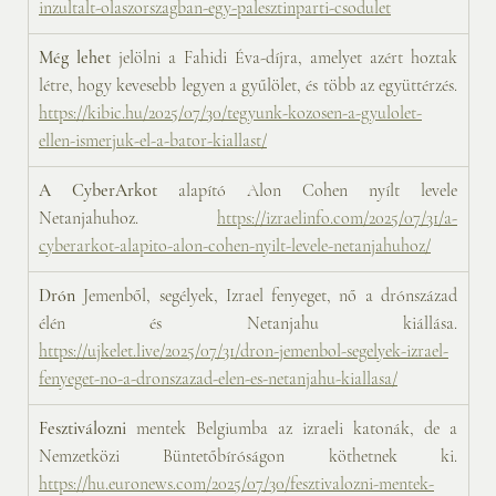
inzultalt-olaszorszagban-egy-palesztinparti-csodulet
Még lehet
 jelölni a Fahidi Éva-díjra, amelyet azért hoztak 
létre, hogy kevesebb legyen a gyűlölet, és több az együttérzés. 
https://kibic.hu/2025/07/30/tegyunk-kozosen-a-gyulolet-
ellen-ismerjuk-el-a-bator-kiallast/
A CyberArkot
 alapító Alon Cohen nyílt levele 
Netanjahuhoz. 
https://izraelinfo.com/2025/07/31/a-
cyberarkot-alapito-alon-cohen-nyilt-levele-netanjahuhoz/
Drón
 Jemenből, segélyek, Izrael fenyeget, nő a drónszázad 
élén és Netanjahu kiállása. 
https://ujkelet.live/2025/07/31/dron-jemenbol-segelyek-izrael-
fenyeget-no-a-dronszazad-elen-es-netanjahu-kiallasa/
Fesztiválozni 
mentek Belgiumba az izraeli katonák, de a 
Nemzetközi Büntetőbíróságon köthetnek ki. 
https://hu.euronews.com/2025/07/30/fesztivalozni-mentek-