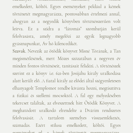
emelkedett, költői. Egyes eseményeket például a kémek 
történetét megmagyarázza, pontosabban értelmezi annál, 
ahogyan az a negyedik könyvben történésszerűen volt 
leírva. Ez a szidra a “látomás” szombatján kerül 
felolvasásra, amely megelőzi az egyik legnagyobb 
gyásznapunkat, Áv hó kilencedikét.
Szavak.
 Nevezik az ötödik könyvet Misné Tórának, a Tan 
megismétlésének, mert Mózes szózatában a negyven év 
minden fontos történéseit, tanításait felidézi. A történészek 
szerint ez a könyv i.e. 621-ben Josijáhu király uralkodása 
alatt került elő. A fiatal király az elődei által szégyenletesen 
elhanyagolt Templomot rendbe kívánta hozni, megtisztítva 
a fizikai és szellemi mocsoktól. A fal egy mélyedésében 
tekercset találtak, az elveszettnek hitt Ötödik Könyvet. A 
meghatódott uralkodó elrendelte a Dvárim rendszeres 
felolvasását. A tartalom személyes visszaemlékezés, 
számadás. Ezért stílusa emelkedett, költői. Egyes 
eseményeket pl. a kémek történetét megmagyarázza, 