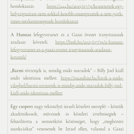
homlokzatát. 
https://444.hu/2025/07/31/kozzetettek-egy-
helyreigazitast-nem-sokkal-kesobb-osszespreztek-a-new-york-
times-szerkesztosegenek-homlokzatat
A Hamász
 lefegyverzését és a Gázai övezet irányításának 
átadását követeli. 
https://bzsh.hu/2025/07/30/a-hamasz-
lefegyverzeset-es-a-gazai-ovezet-iranyitasanak-atadasat-
koveteli/
„Bármi
 történjék is, mindig zsidó maradok” – Billy Joel kiáll 
zsidó identitása mellett. 
https://mazsihisz.hu/hirek-a-zsido-
vilagbol/barmi-tortenjek-is-mindig-zsido-maradok-billy-joel-
kiall-zsido-identitasa-mellett
Egy csoport
 nagy tekintélyű izraeli közéleti szereplő – köztük 
akadémikusok, művészek és közéleti értelmiségiek – 
felszólította a nemzetközi közösséget, hogy „megbénító 
szankciókat” vezessenek be Izrael ellen, válaszul a Gázai 