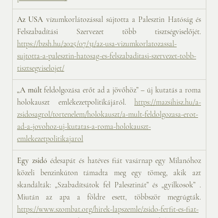
Az USA
 vízumkorlátozással sújtotta a Palesztin Hatóság és 
Felszabadítási Szervezet több tisztségviselőjét. 
https://bzsh.hu/2025/07/31/az-usa-vizumkorlatozassal-
sujtotta-a-palesztin-hatosag-es-felszabaditasi-szervezet-tobb-
tisztsegviselojet/
„A múlt
 feldolgozása erőt ad a jövőhöz” – új kutatás a roma 
holokauszt emlékezetpolitikájáról. 
https://mazsihisz.hu/a-
zsidosagrol/tortenelem/holokauszt/a-mult-feldolgozasa-erot-
ad-a-jovohoz-uj-kutatas-a-roma-holokauszt-
emlekezetpolitikajarol
Egy zsidó
 édesapát és hatéves fiát vasárnap egy Milanóhoz 
közeli benzinkúton támadta meg egy tömeg, akik azt 
skandálták: „Szabadítsátok fel Palesztinát” és „gyilkosok” . 
Miután az apa a földre esett, többször megrúgták. 
https://www.szombat.org/hirek-lapszemle/zsido-ferfit-es-fiat-