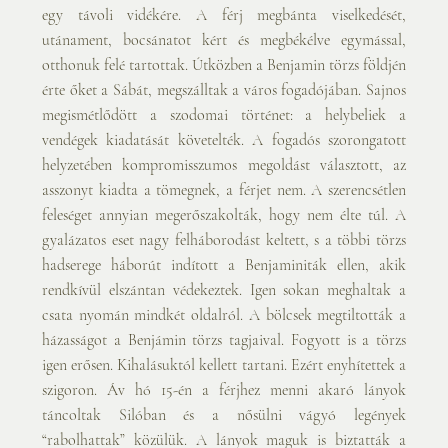
egy távoli vidékére. A férj megbánta viselkedését, 
utánament, bocsánatot kért és megbékélve egymással, 
otthonuk felé tartottak. Útközben a Benjamin törzs földjén 
érte őket a Sábát, megszálltak a város fogadójában. Sajnos 
megismétlődött a szodomai történet: a helybeliek a 
vendégek kiadatását követelték. A fogadós szorongatott 
helyzetében kompromisszumos megoldást választott, az 
asszonyt kiadta a tömegnek, a férjet nem. A szerencsétlen 
feleséget annyian megerőszakolták, hogy nem élte túl. A 
gyalázatos eset nagy felháborodást keltett, s a többi törzs 
hadserege háborút indított a Benjaminiták ellen, akik 
rendkívül elszántan védekeztek. Igen sokan meghaltak a 
csata nyomán mindkét oldalról. A bölcsek megtiltották a 
házasságot a Benjámin törzs tagjaival. Fogyott is a törzs 
igen erősen. Kihalásuktól kellett tartani. Ezért enyhítettek a 
szigoron. Áv hó 15-én a férjhez menni akaró lányok 
táncoltak Silóban és a nősülni vágyó legények 
“rabolhattak” közülük. A lányok maguk is biztatták a 