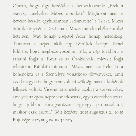
Onnan, hogy úgy kezdődik a hetiszakaszunk: „Ezek a 
szavak, amelyeket Mózes mondott.” Méghozzá nem is 
keveset beszélt: egyhuzamban „átismételte” a Tórát. Mózes 
ötödik könyvét, a Devárimot, Mózes mondta el élete utolsó 
heteiben, Svát hónap elsejétől Ádár hónap hetedikéig. 
Tanította a népet, akik épp készültek belépni Izrael 
földjére, hogy megbizonyosodjon róla, a nép továbbra is 
tanulni fogja a Tórát és az Örökkévaló micváit fogja 
teljesíteni. Rámbán rámutat, Mózes nem ismételte át a 
kohénokra és a Szentélyre vonatkozó törvényeket, amit 
azzal magyaráz, hogy nem volt rá szükség, mert a kohénok 
lelkesek voltak. Viszont átismételte azokat a törvényeket, 
amelyek az egész népre vonatkoznak, egyes esetekben azért, 
hogy jobban elmagyarázzon egy-egy parancsolatot, 
máskor csak azért…” Böjt kezdete: 2025.augusztus 2.: 20:15 
Böjt vége: 2025.augusztus 3.: 20:51