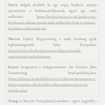
Durva
 dolgok derültek ki egy svájci bankról, miután 
újranyitotta a holokausztáldozatok ügyét egy zsidó 
milliárdos. 
https://hvg.hu/360/20250728_lauder-svajc-
holokauszt-aldozat-szamla-zsido-milliardos-bank-nyomozas-
karpotlas-credit-suisse-ubs
Sharren
 Haskel: Magyarország a zsidó közösség egyik 
legbiztonságosabb helye Európában. 
https://www.vg.hu/kozelet/2025/07/sharren-haskel-
magyarorszag-zsido-kozosseg
Kényes 
látogatáson a külügyminiszter: éles fordulat jöhet 
Németország Izrael-politikájában. 
https://infostart.hu/kulfold/2025/07/31/kenyes-latogatason-a-
kulugyminiszter-eles-fordulat-johet-nemetorszag-izrael-
politikajaban
Trump
 és Macron Netanjahuval szemben – egyre nagyobb a 