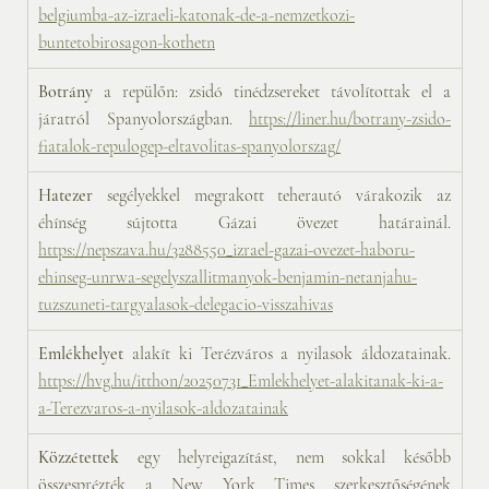
belgiumba-az-izraeli-katonak-de-a-nemzetkozi-
buntetobirosagon-kothetn
Botrány
 a repülőn: zsidó tinédzsereket távolítottak el a 
járatról Spanyolországban. 
https://liner.hu/botrany-zsido-
fiatalok-repulogep-eltavolitas-spanyolorszag/
Hatezer
 segélyekkel megrakott teherautó várakozik az 
éhínség sújtotta Gázai övezet határainál. 
https://nepszava.hu/3288550_izrael-gazai-ovezet-haboru-
ehinseg-unrwa-segelyszallitmanyok-benjamin-netanjahu-
tuzszuneti-targyalasok-delegacio-visszahivas
Emlékhelyet 
alakít ki Terézváros a nyilasok áldozatainak. 
https://hvg.hu/itthon/20250731_Emlekhelyet-alakitanak-ki-a-
a-Terezvaros-a-nyilasok-aldozatainak
Közzétettek 
egy helyreigazítást, nem sokkal később 
összesprézték a New York Times szerkesztőségének 