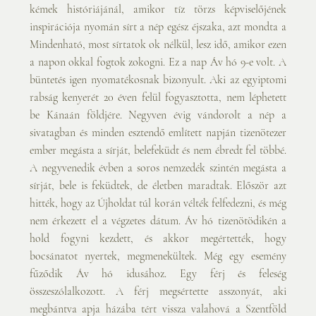
kémek históriájánál, amikor tíz törzs képviselőjének 
inspirációja nyomán sírt a nép egész éjszaka, azt mondta a 
Mindenható, most sírtatok ok nélkül, lesz idő, amikor ezen 
a napon okkal fogtok zokogni. Ez a nap Áv hó 9-e volt. A 
büntetés igen nyomatékosnak bizonyult. Aki az egyiptomi 
rabság kenyerét 20 éven felül fogyasztotta, nem léphetett 
be Kánaán földjére. Negyven évig vándorolt a nép a 
sivatagban és minden esztendő említett napján tizenötezer 
ember megásta a sírját, belefeküdt és nem ébredt fel többé. 
A negyvenedik évben a soros nemzedék szintén megásta a 
sírját, bele is feküdtek, de életben maradtak. Először azt 
hitték, hogy az Újholdat túl korán vélték felfedezni, és még 
nem érkezett el a végzetes dátum. Áv hó tizenötödikén a 
hold fogyni kezdett, és akkor megértették, hogy 
bocsánatot nyertek, megmenekültek. Még egy esemény 
fűződik Áv hó idusához. Egy férj és feleség 
összeszólalkozott. A férj megsértette asszonyát, aki 
megbántva apja házába tért vissza valahová a Szentföld 