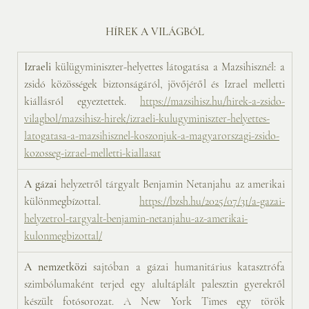
HÍREK A VILÁGBÓL
Izraeli
 külügyminiszter-helyettes látogatása a Mazsihisznél: a 
zsidó közösségek biztonságáról, jövőjéről és Izrael melletti 
kiállásról egyeztettek. 
https://mazsihisz.hu/hirek-a-zsido-
vilagbol/mazsihisz-hirek/izraeli-kulugyminiszter-helyettes-
latogatasa-a-mazsihisznel-koszonjuk-a-magyarorszagi-zsido-
kozosseg-izrael-melletti-kiallasat
A gázai
 helyzetről tárgyalt Benjamin Netanjahu az amerikai 
különmegbízottal. 
https://bzsh.hu/2025/07/31/a-gazai-
helyzetrol-targyalt-benjamin-netanjahu-az-amerikai-
kulonmegbizottal/
A nemzetközi
 sajtóban a gázai humanitárius katasztrófa 
szimbólumaként terjed egy alultáplált palesztin gyerekről 
készült fotósorozat. A New York Times egy török 