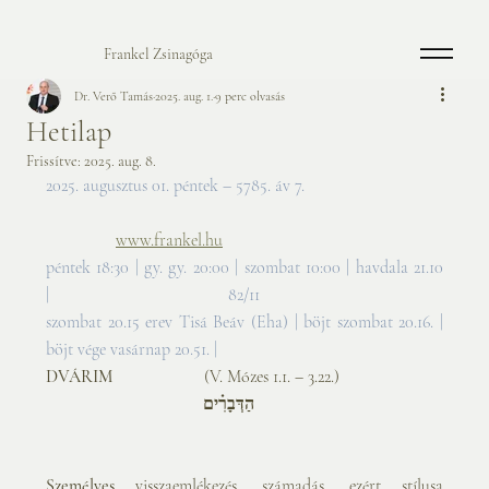
Frankel Zsinagóga
Dr. Verő Tamás
2025. aug. 1.
9 perc olvasás
Hetilap
Frissítve:
2025. aug. 8.
2025. augusztus 01. péntek – 5785. áv 7.     
www.frankel.hu
péntek 18:30 | gy. gy. 20:00 | szombat 10:00 | havdala 21.10 
|                                         82/11
szombat 20.15 erev Tisá Beáv (Eha) | böjt szombat 20.16. | 
böjt vége vasárnap 20.51. |
DVÁRIM                     
(V. Mózes 1.1. – 3.22.)    
            הַדְּבָרִ֗ים 
Személyes
 visszaemlékezés, számadás, ezért stílusa 