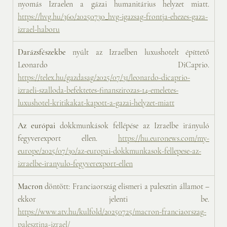
nyomás Izraelen a gázai humanitárius helyzet miatt. 
https://hvg.hu/360/20250730_hvg-igazsag-frontja-ehezes-gaza-
izrael-haboru
Darázsfészekbe
 nyúlt az Izraelben luxushotelt építtető 
Leonardo DiCaprio. 
https://telex.hu/gazdasag/2025/07/31/leonardo-dicaprio-
izraeli-szalloda-befektetes-finanszirozas-14-emeletes-
luxushotel-kritikakat-kapott-a-gazai-helyzet-miatt
Az európai
 dokkmunkások fellépése az Izraelbe irányuló 
fegyverexport ellen. 
https://hu.euronews.com/my-
europe/2025/07/30/az-europai-dokkmunkasok-fellepese-az-
izraelbe-iranyulo-fegyverexport-ellen
Macron 
döntött: Franciaország elismeri a palesztin államot – 
ekkor jelenti be. 
https://www.atv.hu/kulfold/20250725/macron-franciaorszag-
palesztina-izrael/