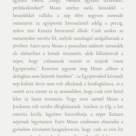
egyedül viselni. „Hogy viseljem egyedül terheteket, 
perlekedésteket?” Mózes szívhez szóló beszéddel – 
beszédekkel vállalta a nép előtt negyven esztendő 
eseményeit az egyiptomi kivonulástól addig a percig, 
mikor már Kánaán határainál álltak. Csak azokat az 
eseményeket sorolta fel, melyek tanulságul szolgálhatnak a 
jövőben. Ezért tárta Mózes a pusztában született nemzedék 
elé elsősorban a kémek történetét, akik fellázították a 
népet, hogy „válasszunk vezetőt és térjünk vissza 
Egyiptomba.” Keserűen jegyezte meg Mózes „ebben a 
dologban nem hittetek Istenben”. Az Egyiptomból kivonult 
nép kishitű lévén nem volt alkalmuk a honfoglalásra, és a 
vezető arra intette az új nemzedéket, hogy csak erős hittel 
lehet új hazát teremteni. Nagy teret szentel Mózes a 
Jordánon túli terület elfoglalásának. Szichon és Og, a két 
emorita király, legyőzve bátoríthatja a népet Kánaán 
népeinek legyőzésére. Ezért Mózes részletesen elmondta a 
győzelem történetét hangsúlyozván, hogy csak az erős hit 