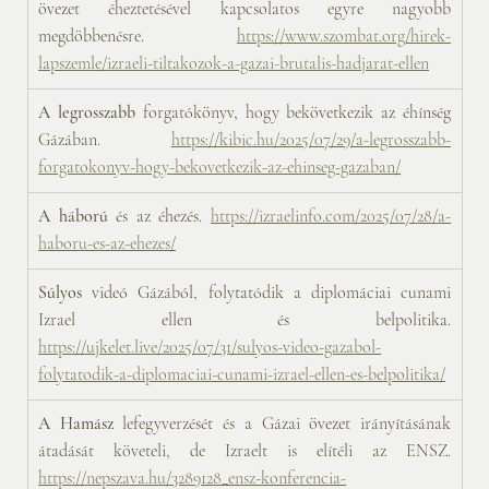
övezet éheztetésével kapcsolatos egyre nagyobb 
megdöbbenésre. 
https://www.szombat.org/hirek-
lapszemle/izraeli-tiltakozok-a-gazai-brutalis-hadjarat-ellen
A legrosszabb
 forgatókönyv, hogy bekövetkezik az éhínség 
Gázában. 
https://kibic.hu/2025/07/29/a-legrosszabb-
forgatokonyv-hogy-bekovetkezik-az-ehinseg-gazaban/
A háború
 és az éhezés. 
https://izraelinfo.com/2025/07/28/a-
haboru-es-az-ehezes/
Súlyos 
videó Gázából, folytatódik a diplomáciai cunami 
Izrael ellen és belpolitika. 
https://ujkelet.live/2025/07/31/sulyos-video-gazabol-
folytatodik-a-diplomaciai-cunami-izrael-ellen-es-belpolitika/
A Hamász
 lefegyverzését és a Gázai övezet irányításának 
átadását követeli, de Izraelt is elítéli az ENSZ. 
https://nepszava.hu/3289128_ensz-konferencia-