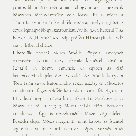
pontosabban értelmezi annál, ahogyan az a negyedik 
könyvben történésszerűen volt leírva. Ez a szidra a 
„látomás” szombatján kerül felolvasásra, amely megelőzi az 
egyik legnagyobb gyásznapunkat, Áv hó 9.-ét, héberül Tisá 
BeÁvot. A „látomás” szó Jesája próféta Háftórájának kezdő 
szava, héberül cházon.           
Elkezdjük
 olvasni Mózes ötödik könyvét, amelynek 
elnevezése Dvárim, vagy askenáz kiejtéssel Dövórim 
(דברים). A könyv címének, és egyben az első 
hetiszakaszának jelentése: „Szavak”. Az ötödik könyv a 
Tóra talán egyik legfontosabb része, gazdag és változatos 
tartalmánál fogva sokféle kérdéskört kínál feldolgozásra. 
Itt valósul meg a mózesi kinyilatkoztatás záróköve is. A 
könyv elejétől a végéig Mózes halála előtti beszédeit 
tartalmazza. Úgy is nevezhetnénk: Mózes végrendelete. 
Beszédei elején Mózes megemlíti, mint kapott az Istentől 
segítőtársakat, mikor már nem volt képes a vezetés terhét 