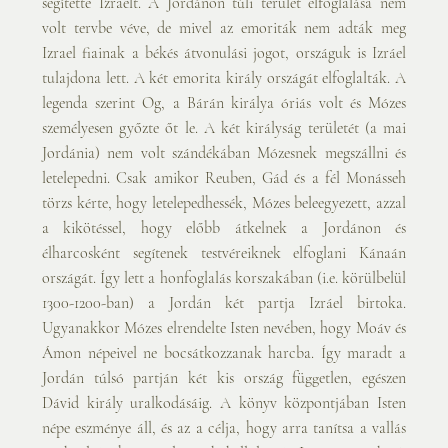
segítette Izraelt. A Jordánon túli terület elfoglalása nem 
volt tervbe véve, de mivel az emoriták nem adták meg 
Izrael fiainak a békés átvonulási jogot, országuk is Izráel 
tulajdona lett. A két emorita király országát elfoglalták. A 
legenda szerint Og, a Bárán királya óriás volt és Mózes 
személyesen győzte őt le. A két királyság területét (a mai 
Jordánia) nem volt szándékában Mózesnek megszállni és 
letelepedni. Csak amikor Reuben, Gád és a fél Monásseh 
törzs kérte, hogy letelepedhessék, Mózes beleegyezett, azzal 
a kikötéssel, hogy előbb átkelnek a Jordánon és 
élharcosként segítenek testvéreiknek elfoglani Kánaán 
országát. Így lett a honfoglalás korszakában (i.e. körülbelül 
1300-1200-ban) a Jordán két partja Izráel birtoka. 
Ugyanakkor Mózes elrendelte Isten nevében, hogy Moáv és 
Ámon népeivel ne bocsátkozzanak harcba. Így maradt a 
Jordán túlsó partján két kis ország független, egészen 
Dávid király uralkodásáig. A könyv központjában Isten 
népe eszménye áll, és az a célja, hogy arra tanítsa a vallás 