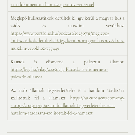
zarodokumentum-hamasz-gazai-ovezet-izrael
Meglepő
 kulisszatitkok derültek ki: így kerül a magyar hús a 
zsidó és muszlim vevőkhöz. 
https://www.portfolio.hu/podcast/20250731/meglepo-
kulisszatitkok-derultek-ki-igy-kerul-a-magyar-hus-a-zsido-es-
muszlim-vevokhoz-777449
Kanada 
is elismerné a palesztin államot. 
https://hvg.hu/vilag/20250731_Kanada-is-elismerne-a-
palesztin-allamot
Az arab
 államok fegyverletételre és a hatalom átadására 
szólították fel a Hamászt. 
https://hu.euronews.com/my-
europe/2025/07/31/az-arab-allamok-fegyverletetelre-es-a-
hatalom-atadasara-szolitottak-fel-a-hamaszt