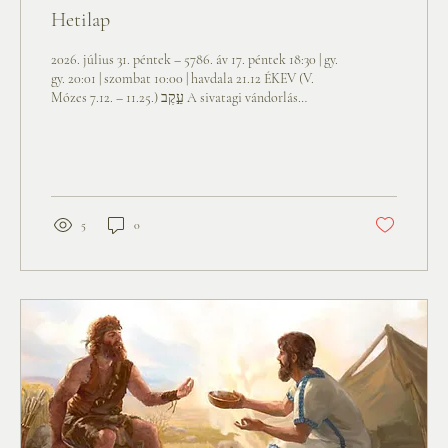
Hetilap
2026. július 31. péntek – 5786. áv 17. péntek 18:30 | gy.
gy. 20:01 | szombat 10:00 | havdala 21.12 ÉKEV (V.
Mózes 7.12. – 11.25.) עֵ֣קֶב A sivatagi vándorlás
eseményeit sorolja Mózes. A szidra, miután
felsorolja azt a hét kiemelt növényt, amelynek
termése az Igéret földjének nevezetessége, az
utóáldás eredetéről értekezik, amelyből hármat
alkottak bölcseink. sarok. A kommentárok szerint
az...
5
0