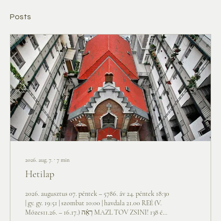
Posts
2026. aug. 7.
∙
7
min
Hetilap
2026. augusztus 07. péntek – 5786. áv 24. péntek 18:30
| gy. gy. 19:51 | szombat 10:00 | havdala 21.00 REÉ (V.
Mózes11.26. – 16.17.) רְאֵ֗ה MAZL TOV ZSINI! 138 év!