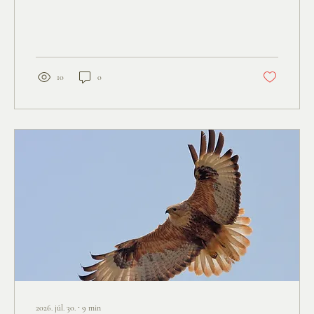
1888 08 08 – 2026 08. 08. 138 év! MAZL TOV ZSINI!
Felsorolja– a Tórában másodszor – az ehető
állatokat, hangsúlyozva ismérvüket. Négylábúaknak,
hasított pata és kérődző a követelményi, a halaknál
az uszony és pikkely. A...
10
0
2026. júl. 30.
∙
9
min