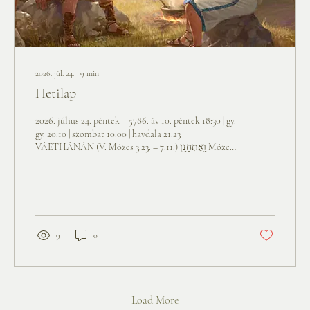
2026. júl. 24.
∙
9
min
Hetilap
2026. július 24. péntek – 5786. áv 10. péntek 18:30 | gy.
gy. 20:10 | szombat 10:00 | havdala 21.23
VÁETHÁNÁN (V. Mózes 3.23. – 7.11.) וָֽאֶתְחַנַּ֖ן Mózes
elmondja, hogyan imádkozott, és próbálta
megváltoztatni azt az ítéletet, melynek értelmében
nem mehet be az Ígéret Földjére. Szemrehányást tesz
a népnek, és feleleveníti a Tóra főbb pontjait.
Különösképpen a bálványimádás tilalmára
figyelmeztet, majd megismétli a...
9
0
Load More