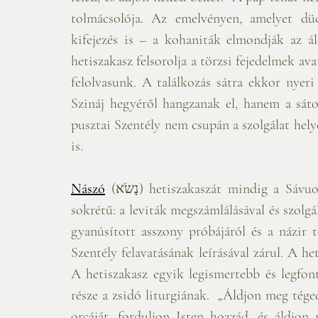
tolmácsolója. Az emelvényen, amelyet dü
kifejezés is – a kohaniták elmondják az ál
hetiszakasz felsorolja a törzsi fejedelmek ava
felolvasunk. A találkozás sátra ekkor nyeri
Szináj hegyéről hangzanak el, hanem a sáto
pusztai Szentély nem csupán a szolgálat hely
is.
Nászó
(נָשֹׂא) hetiszakaszát mindig a Sávuot utáni szombaton olvassuk. Tartalma gazdag és 
sokrétű: a leviták megszámlálásával és szolgá
gyanúsított asszony próbájáról és a názir t
Szentély felavatásának leírásával zárul. A he
A hetiszakasz egyik legismertebb és legfon
része a zsidó liturgiának.  „Áldjon meg téged
orcáját, forduljon Isten hozzád, és áldjon 