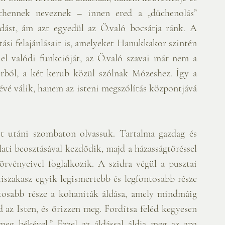
chennek neveznek – innen ered a „düchenolás” 
dást, ám azt egyedül az Ö.való bocsátja ránk. A 
tási felajánlásait is, amelyeket Hanukkakor szintén 
 el valódi funkcióját, az Ö.való szavai már nem a 
rból, a két kerub közül szólnak Mózeshez. Így a 
évé válik, hanem az isteni megszólítás központjává 
lati beosztásával kezdődik, majd a házasságtöréssel 
örvényeivel foglalkozik. A szidra végül a pusztai 
tiszakasz egyik legismertebb és legfontosabb része 
tosabb része a kohaniták áldása, amely mindmáig 
 az Isten, és őrizzen meg. Fordítsa feléd kegyesen 
meg békével.” Ezzel az áldással áldja meg az apa 