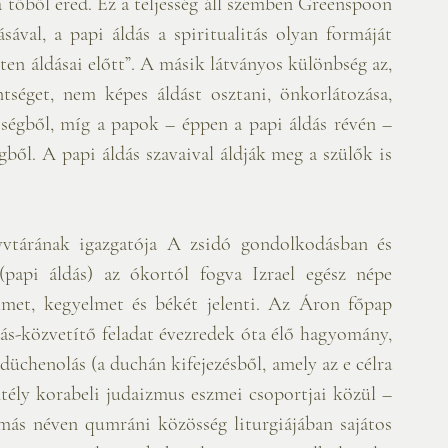
tőből ered. Ez a teljesség áll szemben Greenspoon 
ával, a papi áldás a spiritualitás olyan formáját 
n áldásai előtt”. A másik látványos különbség az, 
séget, nem képes áldást osztani, önkorlátozása, 
ségből, míg a papok – éppen a papi áldás révén – 
gből. A papi áldás szavaival áldják meg a szülők is 
vtárának igazgatója A zsidó gondolkodásban és 
papi áldás) az ókortól fogva Izrael egész népe 
lmet, kegyelmet és békét jelenti. Az Áron főpap 
dás-közvetítő feladat évezredek óta élő hagyomány, 
düchenolás (a duchán kifejezésből, amely az e célra 
tély korabeli judaizmus eszmei csoportjai közül – 
más néven qumráni közösség liturgiájában sajátos 