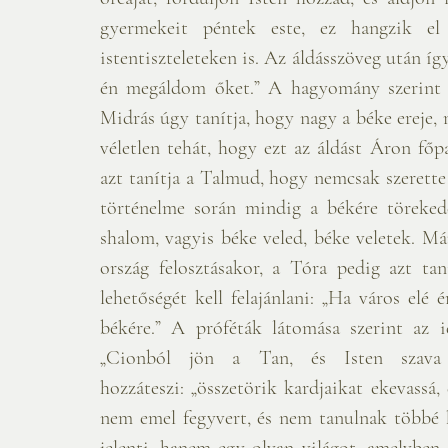
gyermekeit péntek este, ez hangzik el
istentiszteleteken is. Az áldásszöveg után így
én megáldom őket.” A hagyomány szerint I.ten egyik nev
Midrás úgy tanítja, hogy nagy a béke ereje, 
véletlen tehát, hogy ezt az áldást Áron főp
azt tanítja a Talmud, hogy nemcsak szerette a
történelme során mindig a békére törekede
shalom, vagyis béke veled, béke veletek. M
ország felosztásakor, a Tóra pedig azt ta
lehetőségét kell felajánlani: „Ha város elé ér
békére.” A próféták látomása szerint az i
„Cionból jön a Tan, és Isten szava 
hozzáteszi: „összetörik kardjaikat ekevassá,
nem emel fegyvert, és nem tanulnak többé 
jelenti, hanem egy olyan világot, amelyben 