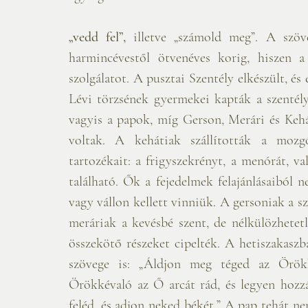
„vedd fel”,
 illetve „számold meg”. A szöve
harmincévestől ötvenéves korig, hiszen a
szolgálatot. A pusztai Szentély elkészült, és e
Lévi törzsének gyermekei kapták a szentély 
vagyis a papok, míg Gerson, Merári és Kehá
voltak. A kehátiak szállították a mozgó
tartozékait: a frigyszekrényt, a menórát, v
található. Ők a fejedelmek felajánlásaiból 
vagy vállon kellett vinniük. A gersoniak a s
meráriak a kevésbé szent, de nélkülözhetetl
összekötő részeket cipelték. A hetiszakaszba
szövege is: „Áldjon meg téged az Örökk
Örökkévaló az Ő arcát rád, és legyen hozz
feléd, és adjon neked békét.” A pap tehát ne