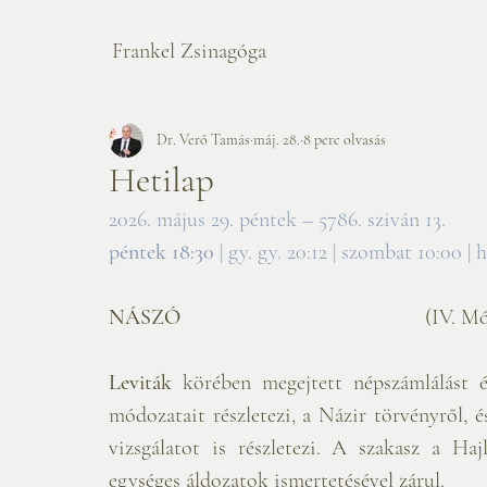
Frankel Zsinagóga
Dr. Verő Tamás
máj. 28.
8 perc olvasás
Hetilap
2026. május 29. péntek – 5786. sziván 13. 
péntek 18:30
 | gy. gy. 20:12 | szombat 10:00 | 
NÁSZÓ                                             
(IV. Mó
Leviták
 körében megejtett népszámlálást és
módozatait részletezi, a Názir törvényről, és
vizsgálatot is részletezi. A szakasz a Haj
egységes áldozatok ismertetésével zárul.