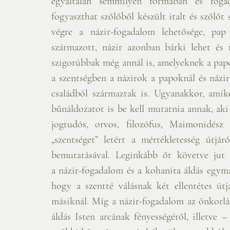
egyáltalán semmilyen formában és fogad
fogyaszthat szőlőből készült italt és szőlőt
végre a názir-fogadalom lehetősége, pap
származott, názir azonban bárki lehet és 
szigorúbbak még annál is, amelyeknek a papo
a szentségben a názirok a papoknál és názi
családból származtak is. Ugyanakkor, amiko
bűnáldozatot is be kell mutatnia annak, aki
jogtudós, orvos, filozófus, Maimonidész 
„szentséget” letért a mértékletesség útjár
bemutatásával. Leginkább őt követve jut 
a názir-fogadalom és a kohanita áldás egymás
hogy a szentté válásnak két ellentétes útj
másiknál. Míg a názir-fogadalom az önkorlát
áldás Isten arcának fényességéről, illetve – 