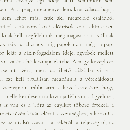
alma érvényességi ideje alatt semmikor sem 
 sem. A papság intézménye demokratizálását hajtja 
 nem lehet más, csak aki megfelelő családból 
mivel a rá vonatkozó előírások sok tekintetben 
knak kell megfelelniük, még magasabban is állnak 
rok nők is lehetnek, míg papok nem, még ha papi 
r lejár a názir-fogadalom ideje, egyebek mellett 
 visszatér a hétköznapi életébe. A nagy középkori 
szerint azért, mert az illető túlzásba vitte a 
ól, ezt kell rituálisan megbánnia a vétekáldozat 
Greenspoon rabbi arra a következtetésre, hogy 
 mellé kerülése arra kívánja felhívni a figyelmet, 
a is van és a Tóra az egyiket többre értékeli a 
ozás révén kíván elérni a szentséghez, a kohanita 
ez az utolsó szava – a békéről, a teljességről, az 