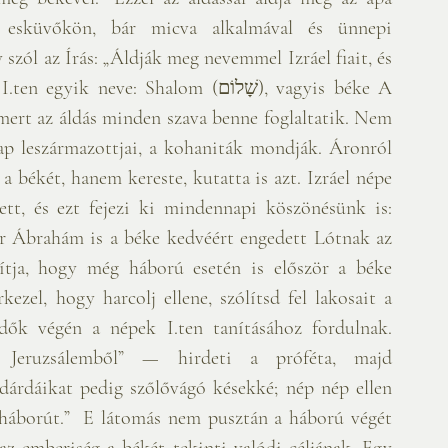
 esküvőkön, bár micva alkalmával és ünnepi 
 szól az Írás: „Áldják meg nevemmel Izráel fiait, és 
e: Shalom (שָׁלוֹם), vagyis béke A 
mert az áldás minden szava benne foglaltatik. Nem 
ap leszármazottjai, a kohaniták mondják. Áronról 
 békét, hanem kereste, kutatta is azt. Izráel népe 
tt, és ezt fejezi ki mindennapi köszönésünk is: 
ár Ábrahám is a béke kedvéért engedett Lótnak az 
nítja, hogy még háború esetén is először a béke 
kezel, hogy harcolj ellene, szólítsd fel lakosait a 
dők végén a népek I.ten tanításához fordulnak. 
Jeruzsálemből” — hirdeti a próféta, majd 
 dárdáikat pedig szőlővágó késekké; nép nép ellen 
háborút.”  E látomás nem pusztán a háború végét 
az emberiség a békét tekinti valódi céljának. Egy 