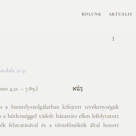
RÓLUNK
AKTUÁLIS
havdala 21.31
zes 4.21. – 7.89.) 
נָשׂ֗א 
 a Szentélyszolgálatban kifejtett tevékenységük 
 a hűtlenséggel vádolt házastárs ellen lefolytatott 
lék felavatásával és a törzsfőnökök által hozott 