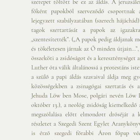
szerepet töltött be ez az áldás. A jeruzsál
főként papokból szerveződő csoportnak a
lejegyzett szabályzatában (szerech hájáchád
tagok szertartását a papok az igazakra
„szentesítették”. („A papok pedig áldjanak m
és tökéletesen járnak az Ő minden útjain…”, 1
összeköti a zsidóságot és a kereszténységet 
Luther óta válik általánossá a protestáns ist
a szülő a papi áldás szavaival áldja meg g
közösségekben a zsinagógai szertatás és az
Jehuda Löw ben Mose, polgári nevén Löw Lip
október 13.), a neológ zsidóság kiemelkedő 
megszólalása előtt elmondott dróséját a 
részletet a Szegedi Szent Egylet Aranykönyve
is érző szegedi főrabbi Áron főpap véde