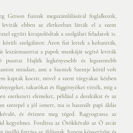
g Gerson fiainak megszámlálásával foglalkozik, 
 leviták ebben az életkorban látták el a szent 
zzel együtt kirajzolódtak a szolgálati feladatok is. 
körüli szolgálatot: Áron fiai lettek a kohaniták, 
t leszármazottai a papok munkáját segítő leviták 
 pusztai Hajlék legkényesebb és legszentebb 
alamint mindazt, ami a Szentek Szentje körül volt 
nem kaptak kocsit, mivel a szent tárgyakat kézben 
zőnyegeket, takarókat és függönyöket vitték, míg a 
en szerkezeti elemeket, például a deszkákat és az 
n szerepel a jól ismert, ma is használt papi áldás 
évaló, és őrizzen meg téged. Ragyogtassa az 
ád kegyelmes. Fordítsa az Örökkévaló az Ő arcát 
m önálló forrása az áldásnak, hanem közvetítője és 