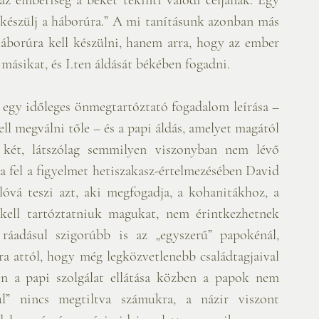
készülj a háborúra.” A mi tanításunk azonban más 
áborúra kell készülni, hanem arra, hogy az ember 
 másikat, és I.ten áldását békében fogadni.
 egy időleges önmegtartóztató fogadalom leírása – 
ll megválni tőle – és a papi áldás, amelyet magától 
 két, látszólag semmilyen viszonyban nem lévő 
 fel a figyelmet hetiszakasz-értelmezésében David 
vá teszi azt, aki megfogadja, a kohanitákhoz, a 
kell tartóztatniuk magukat, nem érintkezhetnek 
ráadásul szigorúbb is az „egyszerű” papokénál, 
ra attól, hogy még legközvetlenebb családtagjaival 
en a papi szolgálat ellátása közben a papok nem 
ül” nincs megtiltva számukra, a názir viszont 