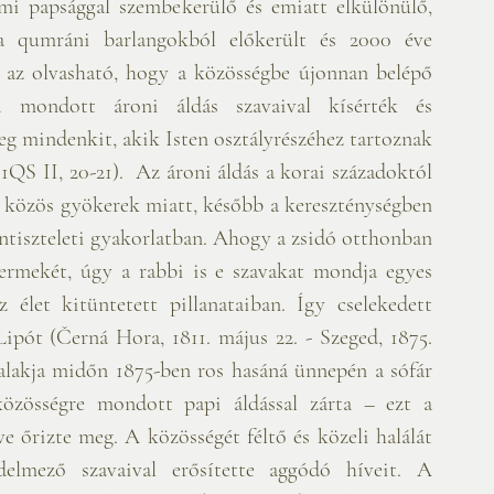
emi papsággal szembekerülő és emiatt elkülönülő, 
 qumráni barlangokból előkerült és 2000 éve 
) az olvasható, hogy a közösségbe újonnan belépő 
 mondott ároni áldás szavaival kísérték és 
eg mindenkit, akik Isten osztályrészéhez tartoznak 
QS II, 20-21).  Az ároni áldás a korai századoktól 
a közös gyökerek miatt, később a kereszténységben 
entiszteleti gyakorlatban. Ahogy a zsidó otthonban 
yermekét, úgy a rabbi is e szavakat mondja egyes 
 élet kitüntetett pillanataiban. Így cselekedett 
ót (Černá Hora, 1811. május 22. - Szeged, 1875. 
alakja midőn 1875-ben ros hasáná ünnepén a sófár 
közösségre mondott papi áldással zárta – ezt a 
 őrizte meg. A közösségét féltő és közeli halálát 
lmező szavaival erősítette aggódó híveit. A 