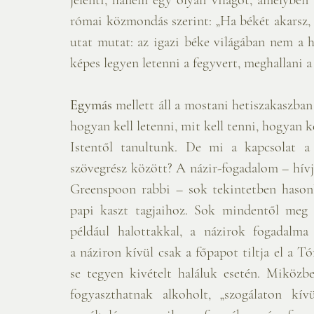
római közmondás szerint: „Ha békét akarsz, 
utat mutat: az igazi béke világában nem a h
képes legyen letenni a fegyvert, meghallani a
Egymás 
mellett áll a mostani hetiszakaszban
hogyan kell letenni, mit kell tenni, hogyan ke
Istentől tanultunk. De mi a kapcsolat a
szövegrész között? A názir-fogadalom – hívja
Greenspoon rabbi – sok tekintetben hasonló
papi kaszt tagjaihoz. Sok mindentől meg 
például halottakkal, a názirok fogadalma 
a náziron kívül csak a főpapot tiltja el a Tó
se tegyen kivételt haláluk esetén. Miközb
fogyaszthatnak alkoholt, „szogálaton kív