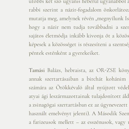
utóbbi két szó ugyanis héberül ugyanabból a 
rabbi szerint a názir-fogadalom önkorlátozás
mutatja meg, amelynek révén „megnyílunk Iste
hogy a názir nem tudja továbbadni a szent
sajátos életmódja inkább kivonja őt a közös
képesek a közösséget is részesíteni a szentsé
péntek esténként a gyerekeiket.
Tamási
 Balázs, hebraista, az OR-ZSE köny
annak szertartásaiban a birchát kohánim (
számára az Örökkévaló által nyújtott véde
atyai ági leszármazottainak tulajdonított ál
a zsinagógai szertartásban ez az úgynevezett 
használt emelvényt jelenti). A Második Szen
a farizeusok mellett – az esszénusok, vagy 