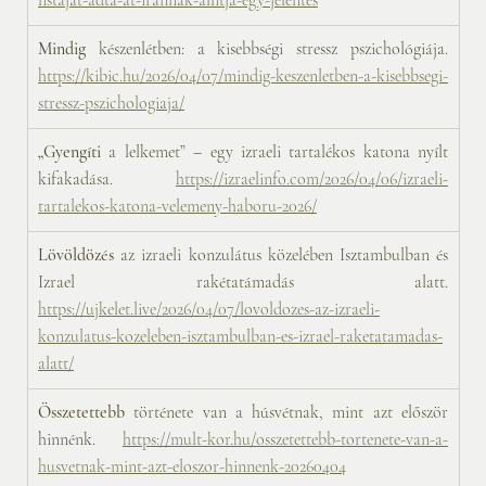
listajat-adta-at-irannak-allitja-egy-jelentes
Mindig
 készenlétben: a kisebbségi stressz pszichológiája. 
https://kibic.hu/2026/04/07/mindig-keszenletben-a-kisebbsegi-
stressz-pszichologiaja/
„Gyengíti
 a lelkemet” – egy izraeli tartalékos katona nyílt 
kifakadása. 
https://izraelinfo.com/2026/04/06/izraeli-
tartalekos-katona-velemeny-haboru-2026/
Lövöldözés
 az izraeli konzulátus közelében Isztambulban és 
Izrael rakétatámadás alatt. 
https://ujkelet.live/2026/04/07/lovoldozes-az-izraeli-
konzulatus-kozeleben-isztambulban-es-izrael-raketatamadas-
alatt/
Összetettebb
 története van a húsvétnak, mint azt először 
hinnénk. 
https://mult-kor.hu/osszetettebb-tortenete-van-a-
husvetnak-mint-azt-eloszor-hinnenk-20260404