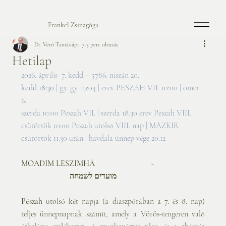
Frankel Zsinagóga
Dr. Verő Tamás
ápr. 7.
3 perc olvasás
Hetilap
2026. április  7. kedd – 5786. niszán 20.
kedd 18:30
 | gy. gy. 19:04 | erev PESZAH VII. 10:00 | omer 
6.
szerda 10:00 Peszah VII. | szerda 18.30 erev Peszah VIII. | 
csütörtök 10:00 Peszah utolsó VIII. nap | MÁZKIR 
csütörtök 11.30 után | havdala ünnep vége 20.12
MOADIM LESZIMHÁ                            -  
                        מועדים לשמחה
Pészah 
utolsó két napja (a diaszpórában a 7. és 8. nap) 
teljes ünnepnapnak számít, amely a Vörös-tengeren való 