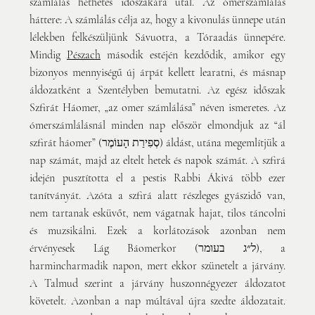
számlálás héthetes időszakára utal. Az ómerszámlálás 
háttere: A számlálás célja az, hogy a kivonulás ünnepe után 
lélekben felkészüljünk Sávuotra, a Tóraadás ünnepére. 
Mindig 
Pészach
 második estéjén kezdődik, amikor egy 
bizonyos mennyiségű új árpát kellett learatni, és másnap 
áldozatként a Szentélyben bemutatni. Az egész időszak 
Szfirát Háomer, „az omer számlálása” néven ismeretes. Az 
ómerszámlálásnál minden nap először elmondjuk az “ál 
szfirát háomer” (סְפִירַת הָעוֹמֶר) áldást, utána megemlítjük a 
nap számát, majd az eltelt hetek és napok számát. A szfirá 
idején pusztította el a pestis Rabbi Ákivá több ezer 
tanítványát. Azóta a szfirá alatt részleges gyászidő van, 
nem tartanak esküvőt, nem vágatnak hajat, tilos táncolni 
és muzsikálni. Ezek a korlátozások azonban nem 
érvényesek Lág Báomerkor (ל״ג בעומר), a 
harmincharmadik napon, mert ekkor szünetelt a járvány. 
A Talmud szerint a járvány huszonnégyezer áldozatot 
követelt. Azonban a nap múltával újra szedte áldozatait. 