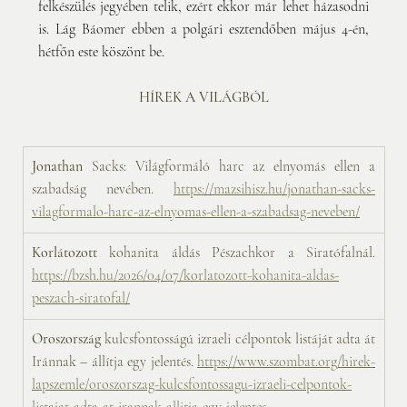
felkészülés jegyében telik, ezért ekkor már lehet házasodni 
is. Lág Báomer ebben a polgári esztendőben május 4-én, 
hétfőn este köszönt be.
HÍREK A VILÁGBÓL
Jonathan
 Sacks: Világformáló harc az elnyomás ellen a 
szabadság nevében. 
https://mazsihisz.hu/jonathan-sacks-
vilagformalo-harc-az-elnyomas-ellen-a-szabadsag-neveben/
Korlátozott 
kohanita áldás Pészachkor a Siratófalnál. 
https://bzsh.hu/2026/04/07/korlatozott-kohanita-aldas-
peszach-siratofal/
Oroszország 
kulcsfontosságú izraeli célpontok listáját adta át 
Iránnak – állítja egy jelentés. 
https://www.szombat.org/hirek-
lapszemle/oroszorszag-kulcsfontossagu-izraeli-celpontok-