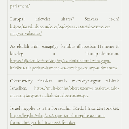
parlament/
Európai 
útlevelet akarsz? Szavazz 12-én! 
https://izraelinfo.com/2026/04/05/szavazas-tel-aviv-2026-
magyar-valasztas/
Az eltalált
 iráni zsinagóga, kritikus állapotban Hamenei és 
közeleg a Trump-ultimátum. 
https://ujkelet.live/2026/04/07/az-eltalalt-irani-zsinagoga-
kritikus-allapotban-hamenei-es-kozeleg-a-trump-ultimatum/
Ókeresztény
 rituáléra utaló márványtárgyat találtak 
Izraelben. 
https://mult-kor.hu/okereszteny-ritualera-utalo-
marvanytargyat-talaltak-izraelben-20260402
Izrael 
megölte az iráni Forradalmi Gárda hírszerzési főnökét. 
https://hvg.hu/vilag/20260406_izrael-megolte-az-irani-
forradalmi-garda-hirszerzesi-fonoket