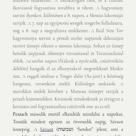
átkelésre emlékeztet. A munkavégzés tilos, és a cháméc 
(kovászos) fogyasztása továbbra is tiltott. A hagyomány 
szerint ilyenkor, különösen a 8. napon, a Messiás lakomáját 
tartják. A 7. nap az egyiptomi seregek tengerbe fulladására, 
míg a 8. nap a megváltásra emlékeztet. A Báál Sém Tov 
hagyománya szerint a pészah utolsó napjának délutánján 
tartott ünnepi étkezés a messiás lakomája. Sokan az ünnep 
hetedik napjának előestéjét virrasztással és Tóratanulással 
töltik. Az utolsó napon (Nálunk a nyolcadik, csütörtökön 
délelőtt) hangzik el az elhunytakról megemlékező Mázkir 
ima. A reggeli imában a Tenger dalát (Áz jásir) a közösség 
hangosan, versenként énekli. Különleges szokások: A 
marokkói zsidók körében a Mimuna ünnepét tartják a 
pészah kimenetelekor. Kívánunk mindenkinek jó étvágyat a 
kovászos étel fogyasztásához csütörtök este 20.12-től.
Pészach
 második estétől elkezdtük számlálni a napokat. 
Tesszük mindezt egészen az ötvenedik napig, Sávuot 
ünnepéig. A 
Sávuot
 (שבועות) “heteket” jelent, ami a 