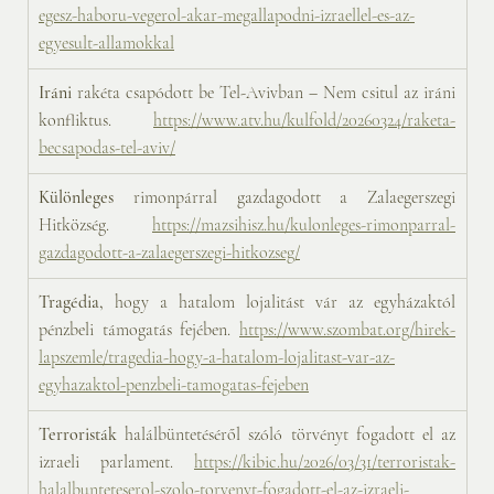
egesz-haboru-vegerol-akar-megallapodni-izraellel-es-az-
egyesult-allamokkal
Iráni 
rakéta csapódott be Tel-Avivban – Nem csitul az iráni 
konfliktus. 
https://www.atv.hu/kulfold/20260324/raketa-
becsapodas-tel-aviv/
Különleges 
rimonpárral gazdagodott a Zalaegerszegi 
Hitközség. 
https://mazsihisz.hu/kulonleges-rimonparral-
gazdagodott-a-zalaegerszegi-hitkozseg/
Tragédia,
 hogy a hatalom lojalitást vár az egyházaktól 
pénzbeli támogatás fejében. 
https://www.szombat.org/hirek-
lapszemle/tragedia-hogy-a-hatalom-lojalitast-var-az-
egyhazaktol-penzbeli-tamogatas-fejeben
Terroristák 
halálbüntetéséről szóló törvényt fogadott el az 
izraeli parlament. 
https://kibic.hu/2026/03/31/terroristak-
halalbunteteserol-szolo-torvenyt-fogadott-el-az-izraeli-