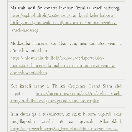
Ma senki ne üljön vonatra Iránban, üzeni az izraeli hadsereg
. 
https://24.hu/kulfold/2026/04/07/iran-kozel-kelet-haboru-
hirfolyam-2/#ma-senki-ne-uljon-vonatra-iranban-uzeni-az-
izraeli-hadsereg
Modzstaba
 Hamenei kómában van, nem tud részt venni a 
döntéshozatalokban. 
https://infostart.hu/kulfold/2026/04/07/lapertesules-
modzstaba-hamenei-komaban-van-nem-tud-reszt-venni-a-
donteshozatalokban
Két izraeli
 arany a Tbiliszi Cselgáncs Grand Slam első 
napján. 
https://hu.euronews.com/2026/03/20/ket-izraeli-
arany-a-tbiliszi-cselgancs-grand-slam-elso-napjan
Irán
 elutasítja a tűzszünetet, az egész háború végéről akar 
megállapodni Izraellel és az Egyesült Államokkal. 
https://nepszava.hu/3317822_iran-elutasitja-a-tuzszunetet-az-