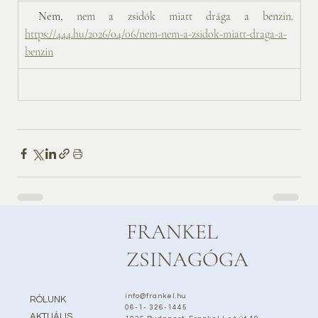
 Nem,
 nem a zsidók miatt drága a benzin. 
https://444.hu/2026/04/06/nem-nem-a-zsidok-miatt-draga-a-
benzin
FRANKEL
ZSINAGÓGA
info@frankel.hu
RÓLUNK
06-1- 326-1445
AKTUÁLIS