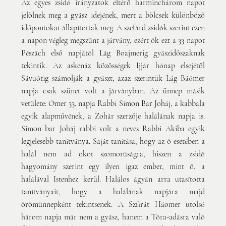
Az egyes zsidó irányzatok eltérő harminchárom napot 
jelölnek meg a gyász idejének, mert a bölcsek különböző 
időpontokat állapítottak meg. A szefárd zsidók szerint ezen 
a napon végleg megszűnt a járvány, ezért ők ezt a 33 napot 
Pészách első napjától Lág Boajmerig gyászidőszaknak 
tekintik. Az askenáz közösségek Ijjár hónap elsejétől 
Sávuótig számolják a gyászt, azaz szerintük Lág Báómer 
napja csak szünet volt a járványban. Az ünnep másik 
vetülete: Ómer 33. napja Rabbi Simon Bar Joháj, a kabbala 
egyik alapművének, a Zohár szerzője halálának napja is. 
Simon bar Joháj rabbi volt a neves Rabbi Akiba egyik 
legjelesebb tanítványa. Saját tanítása, hogy az ő esetében a 
halál nem ad okot szomorúságra, hiszen a zsidó 
hagyomány szerint egy ilyen igaz ember, mint ő, a 
halálával Istenhez kerül. Halálos ágyán arra utasította 
tanítványait, hogy a halálának napjára majd 
örömünnepként tekintsenek. A Szfirát Háomer utolsó 
három napja már nem a gyász, hanem a Tóra-adásra való 