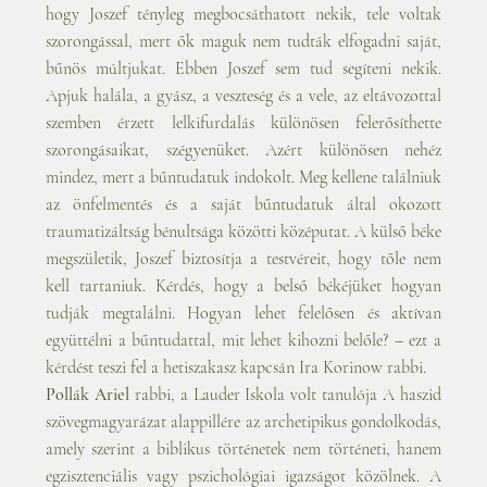
hogy Joszef tényleg megbocsáthatott nekik, tele voltak 
szorongással, mert ők maguk nem tudták elfogadni saját, 
bűnös múltjukat. Ebben Joszef sem tud segíteni nekik. 
Apjuk halála, a gyász, a veszteség és a vele, az eltávozottal 
szemben érzett lelkifurdalás különösen felerősíthette 
szorongásaikat, szégyenüket. Azért különösen nehéz 
mindez, mert a bűntudatuk indokolt. Meg kellene találniuk 
az önfelmentés és a saját bűntudatuk által okozott 
traumatizáltság bénultsága közötti középutat. A külső béke 
megszületik, Joszef biztosítja a testvéreit, hogy tőle nem 
kell tartaniuk. Kérdés, hogy a belső békéjüket hogyan 
tudják megtalálni. Hogyan lehet felelősen és aktívan 
együttélni a bűntudattal, mit lehet kihozni belőle? – ezt a 
kérdést teszi fel a hetiszakasz kapcsán Ira Korinow rabbi.
Pollák Ariel
 rabbi, a Lauder Iskola volt tanulója A haszid 
szövegmagyarázat alappillére az archetipikus gondolkodás, 
amely szerint a biblikus történetek nem történeti, hanem 
egzisztenciális vagy pszichológiai igazságot közölnek. A 