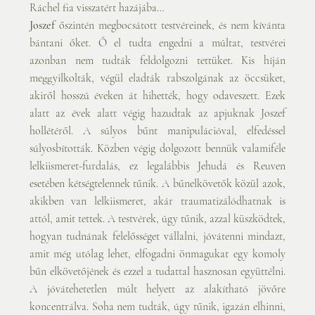
Ráchel fia visszatért hazájába…
Joszef
 őszintén megbocsátott testvéreinek, és nem kívánta 
bántani őket. Ő el tudta engedni a múltat, testvérei 
azonban nem tudták feldolgozni tettüket. Kis híján 
meggyilkolták, végül eladták rabszolgának az öccsüket, 
akiről hosszú éveken át hihették, hogy odaveszett. Ezek 
alatt az évek alatt végig hazudtak az apjuknak Joszef 
hollétéről. A súlyos bűnt manipulációval, elfedéssel 
súlyosbították. Közben végig dolgozott bennük valamiféle 
lelkiismeret-furdalás, ez legalábbis Jehudá és Reuven 
esetében kétségtelennek tűnik. A bűnelkövetők közül azok, 
akikben van lelkiismeret, akár traumatizálódhatnak is 
attól, amit tettek. A testvérek, úgy tűnik, azzal küszködtek, 
hogyan tudnának felelősséget vállalni, jóvátenni mindazt, 
amit még utólag lehet, elfogadni önmagukat egy komoly 
bűn elkövetőjének és ezzel a tudattal hasznosan együttélni. 
A jóvátehetetlen múlt helyett az alakítható jövőre 
koncentrálva. Soha nem tudták, úgy tűnik, igazán elhinni, 