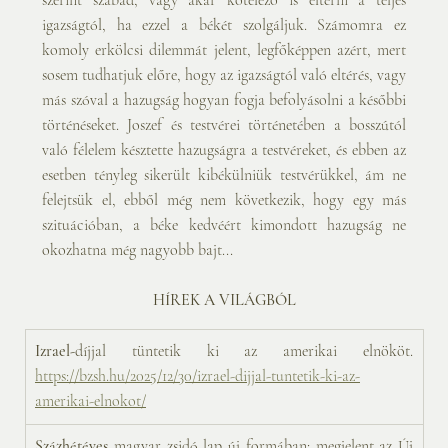
szerint szabad, vagy akár kötelező is eltérni a teljes 
igazságtól, ha ezzel a békét szolgáljuk. Számomra ez 
komoly erkölcsi dilemmát jelent, legfőképpen azért, mert 
sosem tudhatjuk előre, hogy az igazságtól való eltérés, vagy 
más szóval a hazugság hogyan fogja befolyásolni a későbbi 
történéseket. Joszef és testvérei történetében a bosszútól 
való félelem késztette hazugságra a testvéreket, és ebben az 
esetben tényleg sikerült kibékülniük testvérükkel, ám ne 
felejtsük el, ebből még nem következik, hogy egy más 
szituációban, a béke kedvéért kimondott hazugság ne 
okozhatna még nagyobb bajt...
HÍREK A VILÁGBÓL
Izrael-
díjjal tüntetik ki az amerikai elnököt. 
https://bzsh.hu/2025/12/30/izrael-dijjal-tuntetik-ki-az-
amerikai-elnokot/
Százhétéves
 magyar zsidó lap új formában: megjelent az Új 