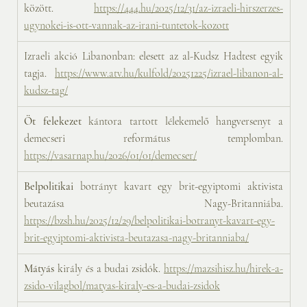
között. 
https://444.hu/2025/12/31/az-izraeli-hirszerzes-
ugynokei-is-ott-vannak-az-irani-tuntetok-kozott
Izraeli akció Libanonban: elesett az al-Kudsz Hadtest egyik 
tagja. 
https://www.atv.hu/kulfold/20251225/izrael-libanon-al-
kudsz-tag/
Öt felekezet
 kántora tartott lélekemelő hangversenyt a 
demecseri református templomban. 
https://vasarnap.hu/2026/01/01/demecser/
Belpolitikai 
botrányt kavart egy brit-egyiptomi aktivista 
beutazása Nagy-Britanniába. 
https://bzsh.hu/2025/12/29/belpolitikai-botranyt-kavart-egy-
brit-egyiptomi-aktivista-beutazasa-nagy-britanniaba/
Mátyás 
király és a budai zsidók. 
https://mazsihisz.hu/hirek-a-
zsido-vilagbol/matyas-kiraly-es-a-budai-zsidok