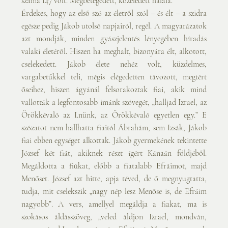
száma 147 volt. Megbetegedett, közeledett halála.
Érdekes, hogy az első szó az életről szól – és élt – a szidra 
egésze pedig Jákob utolsó napjairól, regél. A magyarázatok 
azt mondják, minden gyászjelentés lényegében híradás 
valaki életéről. Hiszen ha meghalt, bizonyára élt, alkotott, 
cselekedett. Jákob élete nehéz volt, küzdelmes, 
vargabetűkkel teli, mégis elégedetten távozott, megtért 
őseihez, hiszen ágyánál felsorakoztak fiai, akik mind 
vallották a legfontosabb imánk szövegét, „halljad Izrael, az 
Örökkévaló az I.nünk, az Örökkévaló egyetlen egy.” E 
szózatot nem hallhatta fiaitól Ábrahám, sem Izsák, Jákob 
fiai ebben egységet alkottak. Jákob gyermekének tekintette 
József két fiát, akiknek részt ígért Kánaán földjéből. 
Megáldotta a fiúkat, előbb a fiatalabb Efráimot, majd 
Menőset. József azt hitte, apja téved, de ő megnyugtatta, 
tudja, mit cselekszik „nagy nép lesz Menőse is, de Efráim 
nagyobb”. A vers, amellyel megáldja a fiakat, ma is 
szokásos áldásszöveg, „veled áldjon Izrael, mondván, 