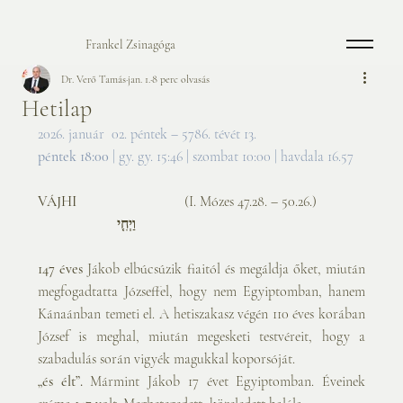
Frankel Zsinagóga
Dr. Verő Tamás
jan. 1.
8 perc olvasás
Hetilap
2026. január  02. péntek – 5786. tévét 13. 
péntek 18:00
 | gy. gy. 15:46 | szombat 10:00 | havdala 16.57 
VÁJHI                              
(I. Mózes 47.28. – 50.26.)         
וַיְחִ֤י
147 éves
 Jákob elbúcsúzik fiaitól és megáldja őket, miután 
megfogadtatta Józseffel, hogy nem Egyiptomban, hanem 
Kánaánban temeti el. A hetiszakasz végén 110 éves korában 
József is meghal, miután megesketi testvéreit, hogy a 
szabadulás során vigyék magukkal koporsóját.
„és élt”.
 Mármint Jákob 17 évet Egyiptomban. Éveinek 