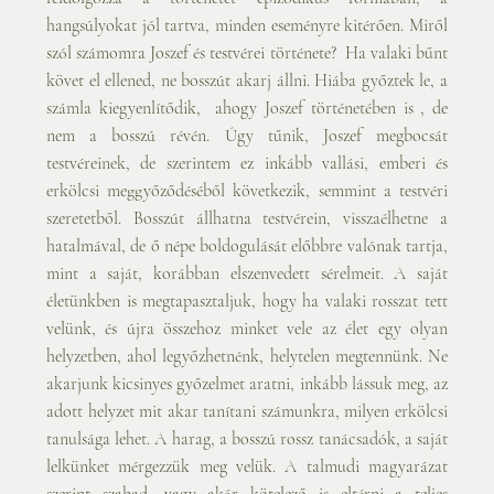
hangsúlyokat jól tartva, minden eseményre kitérően. Miről 
szól számomra Joszef és testvérei története?  Ha valaki bűnt 
követ el ellened, ne bosszút akarj állni. Hiába győztek le, a 
számla kiegyenlítődik,  ahogy Joszef történetében is , de 
nem a bosszú révén. Úgy tűnik, Joszef megbocsát 
testvéreinek, de szerintem ez inkább vallási, emberi és 
erkölcsi meggyőződéséből következik, semmint a testvéri 
szeretetből. Bosszút állhatna testvérein, visszaélhetne a 
hatalmával, de ő népe boldogulását előbbre valónak tartja, 
mint a saját, korábban elszenvedett sérelmeit. A saját 
életünkben is megtapasztaljuk, hogy ha valaki rosszat tett 
velünk, és újra összehoz minket vele az élet egy olyan 
helyzetben, ahol legyőzhetnénk, helytelen megtennünk. Ne 
akarjunk kicsinyes győzelmet aratni, inkább lássuk meg, az 
adott helyzet mit akar tanítani számunkra, milyen erkölcsi 
tanulsága lehet. A harag, a bosszú rossz tanácsadók, a saját 
lelkünket mérgezzük meg velük. A talmudi magyarázat 