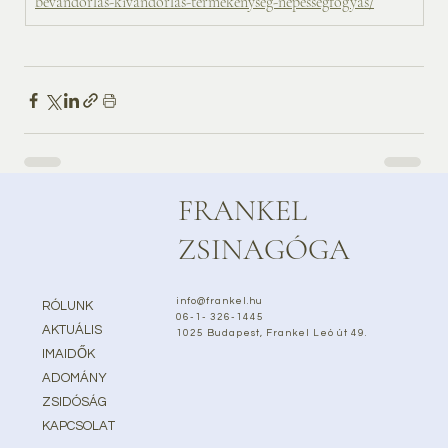
bevandorlas-kivandorlas-termekenyseg-nepessegfogyas/
FRANKEL
ZSINAGÓGA
info@frankel.hu
RÓLUNK
06-1- 326-1445
AKTUÁLIS
1025 Budapest, Frankel Leó út 49.
IMAIDŐK
ADOMÁNY
ZSIDÓSÁG
KAPCSOLAT