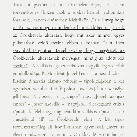
Tóra alapvetően nem történelemkönyv, és nem 
törvénykönyv (hiszen azok a sokkal későbbi rabbinikus 
források), hanem elsősorban lélektükör. 
„És a lényeg hogy 
a Tóra szavai mögött minden korban és időben megértsük 
az Örökkévaló akaratát, hogy mit akar minden egyes 
pillanatban, ezidő szerint, ebben a korban. És a Tóra 
szavaiból fény árad Izrael szívébe, hogy megértsék az 
Örökkévaló akaratának mélységét, mindig az adott idő 
szerint.”
 A vallásos egzisztencializmus egyik legeredetibb 
gondolkodója, R. Mordeháj Joszef Leiner – a haszid Izbica-
Radzin dinasztia alapító rebbéje – tipológiájában a két 
egymással szemben álló fő pólust Joszef és Jehudá személye 
jelképezi. A „Joszef, az igazságos” vagy „Joszef, az igaz 
ember” – Joszef hácádik –  nagyjából Kierkegaard etikus 
típusának felel meg, míg Jehudá a vallásos típusnak, aki 
„meztelenül áll” az Örökkévaló előtt. A két típus 
természetszerűleg áll konfliktusban egymással, „mert az 
életet rendszerező elv, amit az Örökkévaló Efráimba [t.i. 