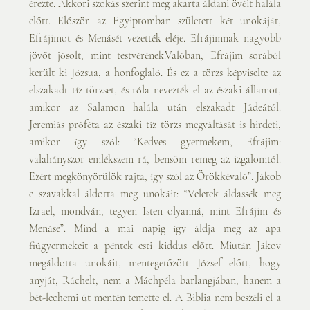
érezte. Akkori szokás szerint meg akarta áldani övéit halála 
előtt. Először az Egyiptomban született két unokáját, 
Efrájimot és Menásét vezették eléje. Efrájimnak nagyobb 
jövőt jósolt, mint testvérének.Valóban, Efrájim sorából 
került ki Józsua, a honfoglaló. És ez a törzs képviselte az 
elszakadt tíz törzset, és róla nevezték el az északi államot, 
amikor az Salamon halála után elszakadt Júdeától. 
Jeremiás próféta az északi tíz törzs megváltását is hirdeti, 
amikor így szól: “Kedves gyermekem, Efrájim: 
valahányszor emlékszem rá, bensőm remeg az izgalomtól. 
Ezért megkönyörülök rajta, így szól az Örökkévaló”. Jákob 
e szavakkal áldotta meg unokáit: “Veletek áldassék meg 
Izrael, mondván, tegyen Isten olyanná, mint Efrájim és 
Menáse”. Mind a mai napig így áldja meg az apa 
fiúgyermekeit a péntek esti kiddus előtt. Miután Jákov 
megáldotta unokáit, mentegetőzött József előtt, hogy 
anyját, Ráchelt, nem a Máchpéla barlangjában, hanem a 
bét-lechemi út mentén temette el. A Biblia nem beszéli el a 