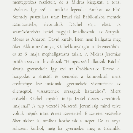
mentegetőzés részleteit, de a Midrás kiegészíti a tórai 
részletet. Így szól a midrási legenda: Amikor az Első 
Szentély pusztulása után Izráel fiai Babilóniába mentek 
száműzetésbe, elvonultak Ráchel sírja előtt. A 
száműzöttekért Izráel nagyjai imádkoztak: az ősatyák, 
Mózes és Áháron, Dávid király. Isten nem hallgatta meg 
őket. Akkor az ősanya, Ráchel könyörgött a Teremetőhöz, 
és az ő imája meghallgatásra talált. A Midrás Jeremiás 
próféta szavaira hivatkozik: “Hangos szó hallatszik, Ráchel 
siratja gyermekeit. Így szól az Örökkévaló: Térítsd el 
hangodat a sírástól és szemedet a könnyektől, mert 
eredménye lesz imádnak; gyermekeid visszatérnek az 
ellenségtől, visszatérnek országuk határához”. Miért 
erősebb Ráchel anyánk imája Izráel összes vezetőinek 
imájánál? A nép vezetői Mózestől Jeremiásig mind telve 
voltak népük iránt érzett szeretettel. E szeretet vezérelte 
őket akkor is, amikor korholták a népet. De az anya 
sohasem korhol, még ha gyermekei meg is érdemlik. 