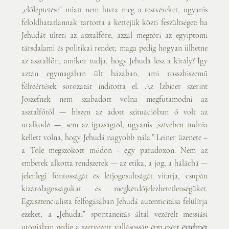
„előléptetése” miatt nem hívta meg a testvéreket, ugyanis 
feloldhatatlannak tartotta a kettejük közti feszültséget: ha 
Jehudát ülteti az asztalfőre, azzal megtöri az egyiptomi 
társdalami és politikai rendet; maga pedig hogyan ülhetne 
az asztalfőn, amikor tudja, hogy Jehudá lesz a király? Így 
aztán egymagában ült házában, ami rosszhiszemű 
félreértések sorozatát indította el. Az Izbicer szerint 
Joszefnek nem szabadott volna megfutamodni az 
asztalfőtől — hiszen az adott szituációban ő volt az 
uralkodó —, sem az igazságtól, ugyanis „szívében tudnia 
kellett volna, hogy Jehudá nagyobb nála.” Leiner üzenete – 
a Tőle megszokott módon - egy paradoxon. Nem az 
emberek alkotta rendszerek — az etika, a jog, a háláchá — 
jelenlegi fontosságát és létjogosultságát vitatja, csupán 
kizárólagosságukat és megkérdőjelezhetetlenségüket. 
Egzisztencialista felfogásában Jehudá autenticitása felülírja 
ezeket, a „Jehudai” spontaneitás által vezérelt messiási 
utópiában pedig a szervezett vallásosság épp ezér
t 
értelmét 