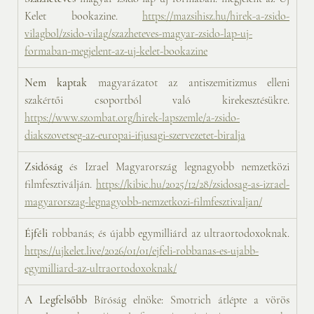
Kelet bookazine. 
https://mazsihisz.hu/hirek-a-zsido-
vilagbol/zsido-vilag/szazheteves-magyar-zsido-lap-uj-
formaban-megjelent-az-uj-kelet-bookazine
Nem kaptak
 magyarázatot az antiszemitizmus elleni 
szakértői csoportból való kirekesztésükre. 
https://www.szombat.org/hirek-lapszemle/a-zsido-
diakszovetseg-az-europai-ifjusagi-szervezetet-biralja
Zsidóság
 és Izrael Magyarország legnagyobb nemzetközi 
filmfesztiválján. 
https://kibic.hu/2025/12/28/zsidosag-as-izrael-
magyarorszag-legnagyobb-nemzetkozi-filmfesztivaljan/
Éjféli 
robbanás; és újabb egymilliárd az ultraortodoxoknak. 
https://ujkelet.live/2026/01/01/ejfeli-robbanas-es-ujabb-
egymilliard-az-ultraortodoxoknak/
A Legfelsőbb
 Bíróság elnöke: Smotrich átlépte a vörös 