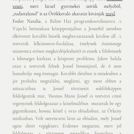
veszti
, mert Izráel gyermekei szívük mélyéből, 
„tudattalanul” is az Örökkévaló akaratát kívánják 
majd
.
Fodor Natália
, a Bálint Ház programkoordinátora A 
Vájechi hetiszakasz középpontjában a Joszeffel szemben 
elkövetett korábbi bűnök megbocsátásának kérdése áll. A 
testvérek lelkiismeret-furdalása, (melynek őszintesége 
számomra erősen megkérdőjelezhető) és ennek a félelemnek 
a lehetséges kioltása a központi probléma. Jákov halála 
után a testvérek félnek Joszef bosszújától, de ő nem 
hazudtolja meg önmagát. Korábbi életében is mindenben a 
jót próbálta megtalálni, meglátni, így most ebben a 
szituációban is. Joszef történetét sokféleképpen 
feldolgozták már, Thomas Mann József és testvérei című 
regényének feldolgozását a közelmúltban  mutatták be egy 
gigantikusan, hosszú közel 5 órás előadásban, az Örkény 
színházban. Volt szerencsém látni az előadást, mely Joszef 
egész életét végigkíséri. Érdemes megnézni, mert jól 
feldolgozza a történetet epizodikus formában, a 