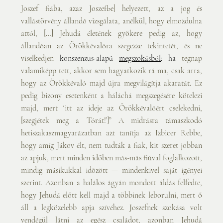
Joszef fiába, azaz Joszefbe] helyezett, az a jog és 
vallástörvény állandó vizsgálata, anélkül, hogy elmozdulna 
attól, […] Jehudá életének gyökere pedig az, hogy 
állandóan az Örökkévalóra szegezze tekintetét, és ne 
viselkedjen 
konszenzus-alapú 
megszokásból
: ha 
tegnap 
valamiképp tett, akkor sem hagyatkozik rá ma, csak arra, 
hogy az Örökkévaló majd újra megvilágítja akaratát. Ez 
pedig bizony esetenként a háláchá megszegésére kötelezi 
majd, mert ‘itt az ideje az Örökkévalóért cselekedni, 
[szegjétek meg a Tórát!’]” A midrásra támaszkodó 
hetiszakaszmagyarázatban azt tanítja az Izbicer Rebbe, 
hogy amíg Jákov élt, nem tudták a fiak, kit szeret jobban 
az apjuk, mert minden időben más-más fiúval foglalkozott, 
mindig másikukkal időzött — mindenkivel saját igényei 
szerint. Azonban a halálos ágyán mondott áldás felfedte, 
hogy Jehudá előtt kell majd a többinek leborulni, mert ő 
áll a legközelebb apja szívéhez. Joszefnek szokása volt 
vendégül látni az egész családot, azonban Jehudá 