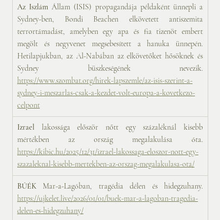
Az Iszlám
 Állam (ISIS) propagandája példaként ünnepli a 
Sydney-ben, Bondi Beachen elkövetett antiszemita 
terrortámadást, amelyben egy apa és fia tizenöt embert 
megölt és negyvenet megsebesített a hanuka ünnepén. 
Hetilapjukban, az Al-Nabában az elkövetőket hősöknek és 
Sydney büszkeségének nevezik. 
https://www.szombat.org/hirek-lapszemle/az-isis-szerint-a-
sydney-i-meszarlas-csak-a-kezdet-volt-europa-a-kovetkezo-
celpont
Izrael
 lakossága először nőtt egy százaléknál kisebb 
mértékben az ország megalakulása óta. 
https://kibic.hu/2025/12/31/izrael-lakossaga-eloszor-nott-egy-
szazaleknal-kisebb-mertekben-az-orszag-megalakulasa-ota/
BÚÉK 
Mar-a-Lagóban, tragédia délen és hidegzuhany. 
https://ujkelet.live/2026/01/01/buek-mar-a-lagoban-tragedia-
delen-es-hidegzuhany/