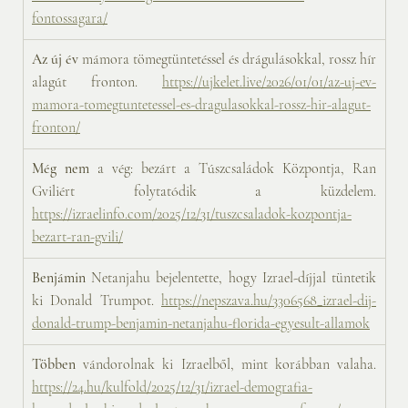
fontossagara/
Az új év
 mámora tömegtüntetéssel és drágulásokkal, rossz hír 
alagút fronton. 
https://ujkelet.live/2026/01/01/az-uj-ev-
mamora-tomegtuntetessel-es-dragulasokkal-rossz-hir-alagut-
fronton/
Még nem
 a vég: bezárt a Túszcsaládok Központja, Ran 
Gviliért folytatódik a küzdelem. 
https://izraelinfo.com/2025/12/31/tuszcsaladok-kozpontja-
bezart-ran-gvili/
Benjámin
 Netanjahu bejelentette, hogy Izrael-díjjal tüntetik 
ki Donald Trumpot. 
https://nepszava.hu/3306568_izrael-dij-
donald-trump-benjamin-netanjahu-florida-egyesult-allamok
Többen 
vándorolnak ki Izraelből, mint korábban valaha. 
https://24.hu/kulfold/2025/12/31/izrael-demografia-