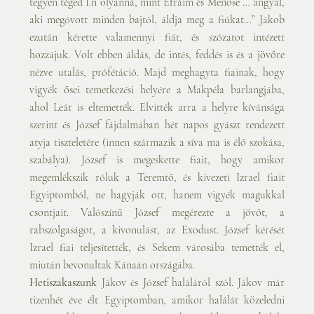
tegyen téged I.n olyanná, mint Efráim és Menőse … angyal, 
aki megóvott minden bajtól, áldja meg a fiúkat…” Jákob 
ezután kérette valamennyi fiát, és szózatot intézett 
hozzájuk. Volt ebben áldás, de intés, feddés is és a jövőre 
nézve utalás, prófétáció. Majd meghagyta fiainak, hogy 
vigyék ősei temetkezési helyére a Makpéla barlangjába, 
ahol Leát is eltemették. Elvitték arra a helyre kívánsága 
szerint és József fájdalmában hét napos gyászt rendezett 
atyja tiszteletére (innen származik a síva ma is élő szokása, 
szabálya). József is megeskette fiait, hogy amikor 
megemlékszik róluk a Teremtő, és kivezeti Izrael fiait 
Egyiptomból, ne hagyják ott, hanem vigyék magukkal 
csontjait. Valószínű József megérezte a jövőt, a 
rabszolgaságot, a kivonulást, az Exodust. József kérését 
Izrael fiai teljesítették, és Sekem városába temették el, 
miután bevonultak Kánaán országába.
Hetiszakaszunk 
Jákov és József haláláról szól. Jákov már 
tizenhét éve élt Egyiptomban, amikor halálát közeledni 