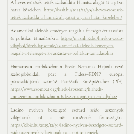
A heves
 esőzések tették szabaddá a Hamász alagútját a gázai 
határ közelében. 
https://bzsh.hu/2025/12/30/a-heves-esozesek-
tettek-szabadda-a-hamasz-alagutjat-a-gazai-hatar-kozeleben/
Az amerikai
 alelnök keményen reagált a feleségét ért rasszista 
és politikai támadásokra. 
https://mazsihisz.hu/hirek-a-zsido-
vilagbol/hirek-lapszemle/az-amerikai-alelnok-kemenyen-
reagalt-a-feleseget-ert-rasszista-es-politikai-tamadasokra
Hamarosan
 csatlakozhat a litván Nemunas Hajnala nevű 
szélsőjobboldali párt a Fidesz–KDNP európai 
pártcsaládjának számító Patrióták Európáért-hoz (PfE). 
https://www.szombat.org/hirek-lapszemle/hirhedt-
antiszemita-csatlakozhat-a-fidesz-europai-partcsaladjahoz
Ladino
 nyelven beszélgető szefárd zsidó asszonyok 
világítanak rá a női történetek fontosságára. 
https://kibic.hu/2025/12/30/ladino-nyelven-beszelgeto-szefard-
zsido-asszonyok-vilagitanak-ra-a-noi-tortenetek-