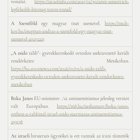
vonalat. 
https://izraelinfo.com/2025/12/30/amit-szmotrich-
legfelsobb-birosag-voros-vonal/
A Szentföld
 egy magyar tiszt szemével. 
https://mult-
kor.hu/zsuppan-andras-a-szentfold-egy-magyar-tiszt-
szemevel-20251225
„A zsidó
 tálib”- gyerekkereskedő ortodox szektavezető került 
rendőrkézre Mexikóban. 
https://hu.euronews.com/2026/01/01/a-zsido-talib-
gyerekkereskedo-ortodox-szektavezeto-kerult-rendorkezre-
mexikoban
Bóka János
 EU-miniszter: Az antiszemitizmus jelenleg verziót 
vált Európában. 
https://168.hu/neshamatv/boka-janos-
otthon-a-rabbinal-izrael-zsido-szarmazas-antiszemitizmus-
293138
Az izraeli
 hírszerzés ügynökei is ott vannak az iráni tüntetők 