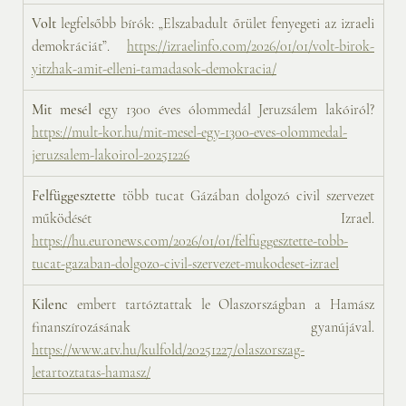
Volt
 legfelsőbb bírók: „Elszabadult őrület fenyegeti az izraeli 
demokráciát”. 
https://izraelinfo.com/2026/01/01/volt-birok-
yitzhak-amit-elleni-tamadasok-demokracia/
Mit mesél
 egy 1300 éves ólommedál Jeruzsálem lakóiról? 
https://mult-kor.hu/mit-mesel-egy-1300-eves-olommedal-
jeruzsalem-lakoirol-20251226
Felfüggesztette
 több tucat Gázában dolgozó civil szervezet 
működését Izrael. 
https://hu.euronews.com/2026/01/01/felfuggesztette-tobb-
tucat-gazaban-dolgozo-civil-szervezet-mukodeset-izrael
Kilenc
 embert tartóztattak le Olaszországban a Hamász 
finanszírozásának gyanújával. 
https://www.atv.hu/kulfold/20251227/olaszorszag-
letartoztatas-hamasz/