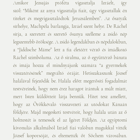
Amikor Jezsajás próféta vigasztalja Izráelt, így 
szól: “Miként az anya vigasztalja fiait, úgy vigasztallak én 
titeket és megvigasztalódtok Jeruzsálemben”. Az ősatyák 
sírhelye, Machpéla barlangja, Izráel szent helye. De Ráchel 
sírja, a szeretett és szerető ősanya szelleme a zsidó nép 
legszentebb öröksége. A zsidó legendákban és népdalokban, 
a “Jiddische Máme” lett a fia életéért vérző és imádkozó 
Ráchel szimbóluma. Az ő siralma, az ő együttérző bánata 
és imája hozza el mindnyájunk számára “a gyermekek 
visszatérésének” megváltó óráját. Hetiszakaszunk József 
halálával fejeződik be. Halála előtt megerősíti fogadalmát 
testvéreinek, hogy nem érez haragot irántuk a múlt miatt, 
mert Isten küldötteit látja bennük. Hitet tesz amellett, 
hogy az Örökkévaló visszavezeti az utódokat Kánaán 
földjére. Majd megesketi testvéreit, hogy halála után az ő 
holttestét is temessék el az Ígéret Földjén. Az egyiptomi 
kivonulás alkalmából Izráel fiai valóban magukkal vitték 
József koporsóját, és eltemették őt Söchem városában. 