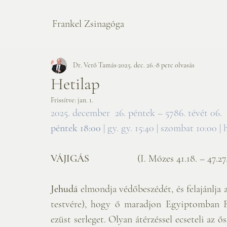
Frankel Zsinagóga
Dr. Verő Tamás
2025. dec. 26.
8 perc olvasás
Hetilap
Frissítve:
jan. 1.
2025. december  26. péntek – 5786. tévét 06.  
péntek 18:00
 | gy. gy. 15:40 | szombat 10:00 | 
VÁJIGÁS                   
(I. Mózes 41.18. – 47.2
7
Jehudá 
elmondja védőbeszédét, és felajánlja 
testvére), hogy ő maradjon Egyiptomban Ben
ezüst serleget. Olyan átérzéssel ecseteli az ő