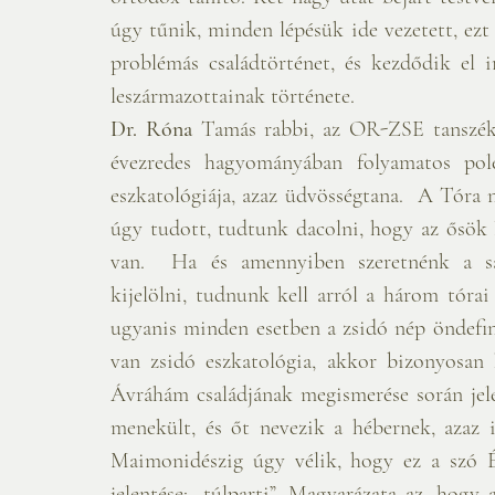
úgy tűnik, minden lépésük ide vezetett, ezt a
problémás családtörténet, és kezdődik el i
leszármazottainak története.
Dr. Róna
 Tamás rabbi, az OR-ZSE tanszék
évezredes hagyományában folyamatos polé
eszkatológiája, azaz üdvösségtana.  A Tóra 
úgy tudott, tudtunk dacolni, hogy az ősök 
van.  Ha és amennyiben szeretnénk a saj
kijelölni, tudnunk kell arról a három tórai 
ugyanis minden esetben a zsidó nép öndefin
van zsidó eszkatológia, akkor bizonyosan k
Ávráhám családjának megismerése során jele
menekült, és őt nevezik a hébernek, azaz 
Maimonidészig úgy vélik, hogy ez a szó Ébe
jelentése: „túlparti”. Magyarázata az, hogy 