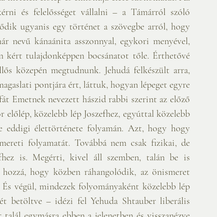
rni és felelősséget vállalni – a Támárról szóló 
lődik ugyanis egy történet a szövegbe arról, hogy 
ár nevű kánaánita asszonnyal, egykori menyével, 
n kért tulajdonképpen bocsánatot tőle. Érthetővé 
ellős közepén megtudnunk. Jehudá felkészült arra, 
gaslati pontjára ért, láttuk, hogyan lépeget egyre 
fát Emetnek nevezett hászid rabbi szerint az előző 
 előlép, közelebb lép Joszefhez, egyúttal közelebb 
e eddigi élettörténete folyamán. Azt, hogy hogy 
smereti folyamatát. Továbbá nem csak fizikai, de 
hez is. Megérti, kivel áll szemben, talán be is 
l hozzá, hogy közben ráhangolódik, az önismeret 
e. És végül, mindezek folyományaként közelebb lép 
t betöltve – idézi fel Yehuda Shtauber liberális 
 talál egymásra ebben a jelenetben és visszanézve 