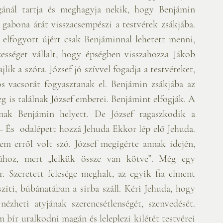
ánál tartja és meghagyja nekik, hogy Benjámin 
 gabona árát visszacsempészi a testvérek zsákjába. 
elfogyott újért csak Benjáminnal lehetett menni, 
ességet vállalt, hogy épségben visszahozza Jákob 
jlik a szóra. József jó szívvel fogadja a testvéreket, 
s vacsorát fogyasztanak el. Benjámin zsákjába az 
eg is találnak József emberei. Benjámint elfogják. A 
dnak Benjámin helyett. De József ragaszkodik a 
m erről volt szó. József megígérte annak idején, 
ához, mert „lelkük össze van kötve”. Még egy 
 Szeretett felesége meghalt, az egyik fia elment 
szíti, búbánatában a sírba száll. Kéri Jehuda, hogy 
zheti atyjának szerencsétlenségét, szenvedését. 
 bír uralkodni magán és leleplezi kilétét testvérei 