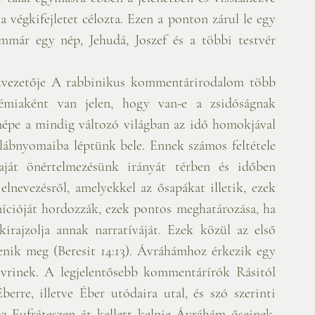
 végkifejletet célozta. Ezen a ponton zárul le egy 
mmár egy nép, Jehudá, Joszef és a többi testvér 
vezetője A rabbinikus kommentárirodalom több 
miaként van jelen, hogy van-e a zsidóságnak 
népe a mindig változó világban az idő homokjával 
lábnyomaiba léptünk bele. Ennek számos feltétele 
át önértelmezésünk irányát térben és időben 
elnevezésről, amelyekkel az ősapákat illetik, ezek 
ícióját hordozzák, ezek pontos meghatározása, ha 
irajzolja annak narratíváját. Ezek közül az első 
nik meg (Beresit 14:13). Ávráhámhoz érkezik egy 
ivrinek. A legjelentősebb kommentárírók Rásitól 
rre, illetve Éber utódaira utal, és szó szerinti 
az Eufráteszen át kellett kelnie Ávráhám őseinek. 