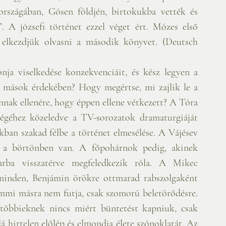
országában, Gósen földjén, birtokukba vették és 
A józsefi történet ezzel véget ért. Mózes első 
 elkezdjük olvasni a második könyvet. (Deutsch 
onja viselkedése konzekvenciáit, és kész legyen a 
tal mások érdekében? Hogy megértse, mi zajlik le a 
nak ellenére, hogy éppen ellene vétkezett? A Tóra 
végéhez közeledve a TV-sorozatok dramaturgiáját 
kban szakad félbe a történet elmesélése. A Vájésev 
f a börtönben van. A főpohárnok pedig, akinek 
rba visszatérve megfeledkezik róla. A Mikec 
minden, Benjámin örökre ottmarad rabszolgaként 
mi másra nem futja, csak szomorú beletörődésre. 
 többieknek nincs miért büntetést kapniuk, csak 
hirtelen előlép és elmondja élete szónoklatát. Az 