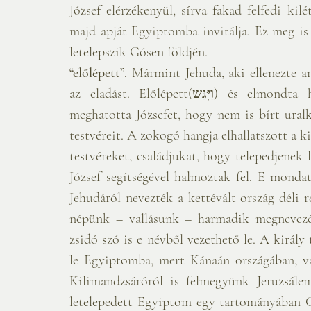
József elérzékenyül, sírva fakad felfedi kil
majd apját Egyiptomba invitálja. Ez meg is 
letelepszik Gósen földjén.
“előlépett”. 
Mármint Jehuda, aki ellenezte an
az eladást. Előlépett(וַיִּגַּש) és elmondta híres védőbeszédét Benjáminért, amely annyira 
meghatotta Józsefet, hogy nem is bírt uralko
testvéreit. A zokogó hangja elhallatszott a kir
testvéreket, családjukat, hogy telepedjenek 
József segítségével halmoztak fel. E mondat
Jehudáról nevezték a kettévált ország déli r
népünk – vallásunk – harmadik megnevezése
zsidó szó is e névből vezethető le. A király 
le Egyiptomba, mert Kánaán országában, v
Kilimandzsáróról is felmegyünk Jeruzsálem
letelepedett Egyiptom egy tartományában G