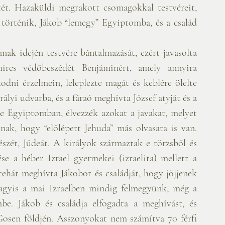
étét. Hazaküldi megrakott csomagokkal testvéreit, 
történik, Jákob “lemegy” Egyiptomba, és a család 
nak idején testvére bántalmazását, ezért javasolta 
dni érzelmein, leleplezte magát és keblére ölelte 
ályi udvarba, és a fáraó meghívta József atyját és a 
le Egyiptomban, élvezzék azokat a javakat, melyet 
nak, hogy “előlépett Jehuda” más olvasata is van. 
észét, Júdeát. A királyok származtak e törzsből és 
 a héber Izrael gyermekei (izraelita) mellett a 
tehát meghívta Jákobot és családját, hogy jöjjenek 
agyis a mai Izraelben mindig felmegyünk, még a 
be. Jákob és családja elfogadta a meghívást, és 
osen földjén. Asszonyokat nem számítva 70 férfi 