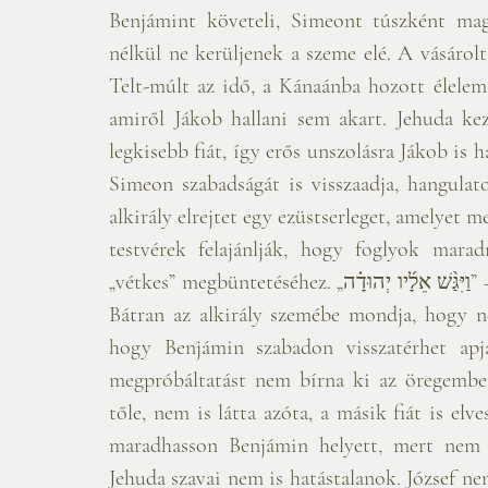
Benjámint követeli, Simeont túszként mag
nélkül ne kerüljenek a szeme elé. A vásárolt
Telt-múlt az idő, a Kánaánba hozott élelem 
amiről Jákob hallani sem akart. Jehuda kez
legkisebb fiát, így erős unszolásra Jákob is ha
Simeon szabadságát is visszaadja, hangulato
alkirály elrejtet egy ezüstserleget, amelyet m
testvérek felajánlják, hogy foglyok mara
„vétkes” megbüntetéséhez. „וַיִּגַּ֨שׁ אֵלָ֜יו יְהוּדָ֗ה” – És  odalépett hozzá Jehuda Ekkor lép elő Jehuda. 
Bátran az alkirály szemébe mondja, hogy ne
hogy Benjámin szabadon visszatérhet apj
megpróbáltatást nem bírna ki az öregember.
tőle, nem is látta azóta, a másik fiát is elve
maradhasson Benjámin helyett, mert nem né
Jehuda szavai nem is hatástalanok. József nem