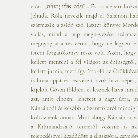
előtt. „וַיִּגַּ֨שׁ אֵלָ֜יו יְהוּדָ֗ה” – És  odalépett hozzá Jehuda Jelenthetnek ezen szavak mást is. Előlépett 
Jehuda. Róla nevezik majd el Salamon halál
származik a zsidó szó. Eszter könyve Mordec
vallás, mind a nép megnevezése származik
megnyugtatja testvéreit, hogy ne legyen lel
isteni forgatókönyv része volt. Azért, hogy
kellett menteni a fél világot az éhínségtől,
kellett jutnia, mert így írta elő az Örökkéva
is hívja apját és testvéreit, azok háza népét
kijelölt Gósen földjén, el lesznek látva min
azt, amit elhozni lehetett a nagy útra, 
Kánaánból és később a Szentföldről mindig ”
költöznénk onnan. Mint ahogy Kánaánba, vag
a Kilimandzsáró tetejéről vezetne is az
telepedésével kezdődött a diaszpóra, egyelőr