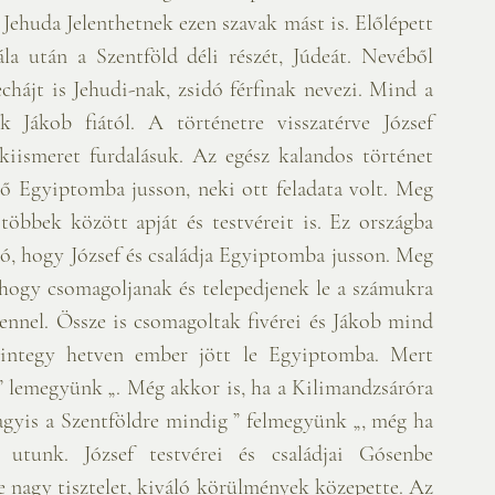
a után a Szentföld déli részét, Júdeát. Nevéből 
hájt is Jehudi-nak, zsidó férfinak nevezi. Mind a 
 Jákob fiától. A történetre visszatérve József 
kiismeret furdalásuk. Az egész kalandos történet 
 ő Egyiptomba jusson, neki ott feladata volt. Meg 
 többek között apját és testvéreit is. Ez országba 
ló, hogy József és családja Egyiptomba jusson. Meg 
, hogy csomagoljanak és telepedjenek le a számukra 
dennel. Össze is csomagoltak fivérei és Jákob mind 
mintegy hetven ember jött le Egyiptomba. Mert 
 lemegyünk „. Még akkor is, ha a Kilimandzsáróra 
yis a Szentföldre mindig ” felmegyünk „, még ha 
 utunk. József testvérei és családjai Gósenbe 
e nagy tisztelet, kiváló körülmények közepette. Az 