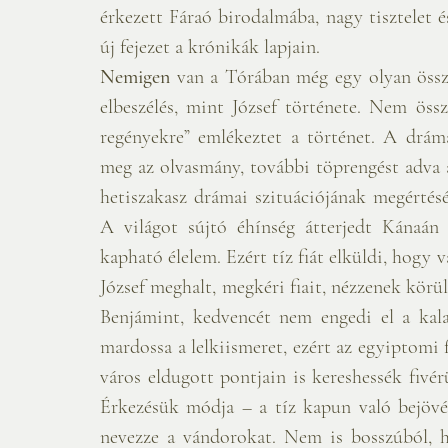
érkezett Fáraó birodalmába, nagy tisztelet é
új fejezet a krónikák lapjain.
Nemigen
 van a Tórában még egy olyan össze
elbeszélés, mint József története. Nem össz
regényekre” emlékeztet a történet. A dráma
meg az olvasmány, további töprengést adva az olva
hetiszakasz drámai szituációjának megértésé
A világot sújtó éhínség átterjedt Kánaán 
kapható élelem. Ezért tíz fiát elküldi, hogy 
József meghalt, megkéri fiait, nézzenek körü
Benjámint, kedvencét nem engedi el a kalan
mardossa a lelkiismeret, ezért az egyiptomi
város eldugott pontjain is kereshessék fivér
Érkezésük módja – a tíz kapun való bejövé
nevezze a vándorokat. Nem is bosszúból, 