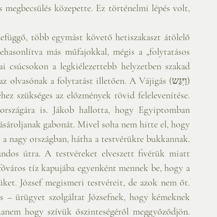
s megbecsülés közepette. Ez történelmi lépés volt, 
függő, több egymást követő hetiszakaszt átölelő 
ehasonlítva más műfajokkal, mégis a „folytatásos 
i csúcsokon a legkiélezettebb helyzetben szakad 
sónak a folytatást illetően. A Vájigás (וַיִּגַּש) 
hez szükséges az előzmények rövid felelevenítése. 
országára is. Jákob hallotta, hogy Egyiptomban 
vásároljanak gabonát. Mivel soha nem hitte el, hogy 
l a nagy országban, hátha a testvérükre bukkannak. 
dos útra. A testvéreket elveszett fivérük miatt 
 főváros tíz kapujába egyenként mennek be, hogy a 
üket. József megismeri testvéreit, de azok nem őt. 
s – ürügyet szolgáltat Józsefnek, hogy kémeknek 
hanem hogy szívük őszinteségéről meggyőződjön. 