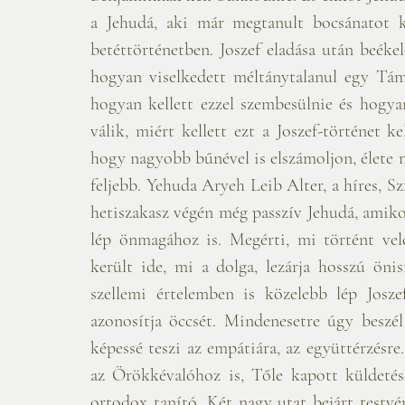
a Jehudá, aki már megtanult bocsánatot ké
betéttörténetben. Joszef eladása után beéke
hogyan viselkedett méltánytalanul egy Tám
hogyan kellett ezzel szembesülnie és hogya
válik, miért kellett ezt a Joszef-történet k
hogy nagyobb bűnével is elszámoljon, élete ma
feljebb. Yehuda Aryeh Leib Alter, a híres, Sz
hetiszakasz végén még passzív Jehudá, amikor
lép önmagához is. Megérti, mi történt vel
került ide, mi a dolga, lezárja hosszú öni
szellemi értelemben is közelebb lép Joszef
azonosítja öccsét. Mindenesetre úgy beszé
képessé teszi az empátiára, az együttérzésr
az Örökkévalóhoz is, Tőle kapott küldetésé
ortodox tanító. Két nagy utat bejárt testvér