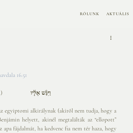
RÓLUNK
AKTUÁLIS
havdala 16.51 
.)
וַיִּגַּ֨שׁ אֵלָ֜יו
az egyiptomi alkirálynak (akiről nem tudja, hogy a 
jámin helyett, akinél megtalálták az “ellopott” 
sz apa fájdalmát, ha kedvenc fia nem tér haza, hogy 