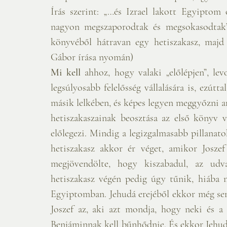
Írás szerint: „…és Izrael lakott Egyiptom 
nagyon megszaporodtak és megsokasodtak”. 
könyvéből hátravan egy hetiszakasz, majd
Gábor írása nyomán)
Mi kell
 ahhoz, hogy valaki „előlépjen”, lev
legsúlyosabb felelősség vállalására is, ezút
másik lelkében, és képes legyen meggyőzni an
hetiszakaszainak beosztása az első könyv 
előlegezi. Mindig a legizgalmasabb pillanato
hetiszakasz akkor ér véget, amikor Josze
megjövendölte, hogy kiszabadul, az udva
hetiszakasz végén pedig úgy tűnik, hiába 
Egyiptomban. Jehudá erejéből ekkor még sem
Joszef az, aki azt mondja, hogy neki és a
Benjáminnak kell bűnhődnie. És ekkor Jehudá 