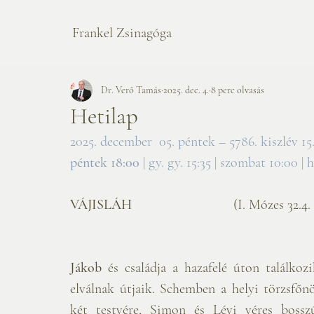
Frankel Zsinagóga
Dr. Verő Tamás
2025. dec. 4.
8 perc olvasás
Hetilap
2025. december  05. péntek – 5786. kiszlév 15.       
péntek 18:00
 | gy. gy. 15:35 | szombat 10:00 | 
VÁJISLÁH                             
(I. Mózes 32.4. –
Jákob 
és családja a hazafelé úton találkozi
elválnak útjaik. Schemben a helyi törzsfőnö
két testvére, Simon és Lévi véres bossz