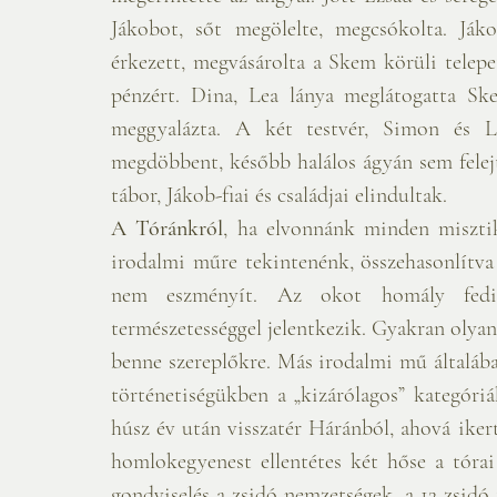
Jákobot, sőt megölelte, megcsókolta. Ják
érkezett, megvásárolta a Skem körüli telepet 
pénzért. Dina, Lea lánya meglátogatta Ske
meggyalázta. A két testvér, Simon és Lé
megdöbbent, később halálos ágyán sem felejte
tábor, Jákob-fiai és családjai elindultak.
A Tóránkról
, ha elvonnánk minden misztiku
irodalmi műre tekintenénk, összehasonlítva
nem eszményít. Az okot homály fedi.
természetességgel jelentkezik. Gyakran olyan
benne szereplőkre. Más irodalmi mű általában
történetiségükben a „kizárólagos” kategóri
húsz év után visszatér Háránból, ahová ikert
homlokegyenest ellentétes két hőse a tórai 
gondviselés a zsidó nemzetségek, a 12 zsidó t