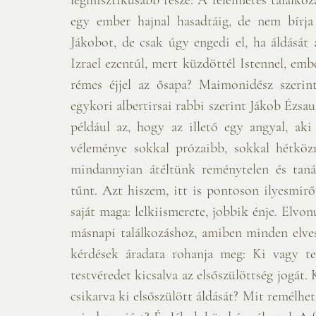
egy ember hajnal hasadtáig, de nem bírja l
Jákobot, de csak úgy engedi el, ha áldását a
Izrael ezentúl, mert küzdöttél Istennel, embe
rémes éjjel az ősapa? Maimonidész szerin
egykori albertirsai rabbi szerint Jákob Ézsau 
például az, hogy az illető egy angyal, aki
véleménye sokkal prózaibb, sokkal hétkö
mindannyian átéltünk reménytelen és tanác
tűnt. Azt hiszem, itt is pontoson ilyesmiről
saját maga: lelkiismerete, jobbik énje. Elvon
másnapi találkozáshoz, amiben minden elvesz
kérdések áradata rohanja meg: Ki vagy te
testvéredet kicsalva az elsőszülöttség jogát. 
csikarva ki elsőszülött áldását? Mit remélhets