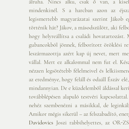
álruha. Nincs alku, csak ő van, a kise
mindenkinél. S a harcban azon az éjsza
legismertebb magyarázatai szerint Jákob eg
történik hát? Jákov, a másodszülött, aki felbo
hogy helyreállítsa a családi hovatartozást. 
gubancokból jönnek, felborított öröklési r
leszármazottja azért kap új nevet, mert meg
vállal. Mert ez alkalommal nem fut el. Kész
nézzen legsötétebb félelmeivel és lelkiisme
az eredménye, hogy feláll és odaáll Észáv elé, 
mindannyian. De e küzdelemből áldással kerül
továbblépésen alapuló testvéri kapcsolatta
nehéz szembenézni a másikkal, de leginkáb
Amikor mégis sikerül – az felszabadító, ener
Davidovics
 Joszi rabbihelyettes, az OR-ZSE