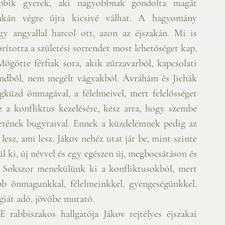
bbik gyerek, aki nagyobbnak gondolta magát 
kán végre újra kicsivé válhat. A hagyomány 
y angyallal harcol ott, azon az éjszakán. Mi is 
rította a születési sorrendet most lehetőséget kap, 
Mögötte férfiak sora, akik zűrzavarból, kapcsolati 
endből, nem megélt vágyakból. Ávráhám és Jichák 
küzd önmagával, a félelmeivel, mert felelősséget 
 a konfliktus kezelésére, kész arra, hogy szembe 
retének bugyraival. Ennek a küzdelemnek pedig az 
lesz, ami lesz. Jákov nehéz utat jár be, mint szinte 
 ki, új névvel és egy egészen új, megbocsátáson és 
l. Sokszor menekülünk ki a konfliktusokból, mert 
b önmagunkkal, félelmeinkkel, gyengeségünkkel. 
giát adó, jövőbe mutató.
 rabbiszakos hallgatója Jákov rejtélyes éjszakai 