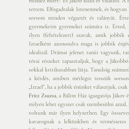
mindez miért? És Jákob küzd és válaszol. A fe
tettem. Elfogadtalak Istenemnek, és hogyan 
sorsom minden végzetét és talányát. Érte
gyermekeim gyermekei számára is. Érted, 
ilyen (feltételezett) szavak, amik jobbi
Izraelként azonosulva maga is jobbik énjév
idealizál. Drámai jelenet tanúi vagyunk, ta
tórai részeket tapasztaljuk, hogy a Jákobból
sokkal kritikusabban látja. Tanulság számu
a kérdés, amiben mérlegre tesszük sorsun
„Izrael”, ha a jobbik énünket választjuk, csak
Fritz Zsuzsa
, a Bálint Ház igazgatója Jákov
milyen lehet egyszer csak szembesülni azzal, 
voltunk már ilyen helyzetben. Egy összeveszé
kavarognak a lelkünkben és természetes r