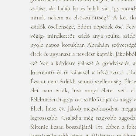
vadász, aki halált lát és halált vár, így mond
minek nekem az elsőszülöttség?” A két iker
zsidók ősellensége, Edom népének őse. Felv
végig- mindkettőt zsidó anya szülte, zsidó
nyolc napos korukban Abrahám szövetségé
éltek és ugyanazt a nevelést kapták. Jákobból 
ez? Van a kérdésre válasz? A gondviselés, a 
Jóteremtő és ő, válaszol a hívó szóra: „Ha
Ézsaut nem érdekli semmi szellemiség. Élete
élet nem érték, hisz annyi életet vett el
Félelmében hagyja ott szülőföldjét és megy vi
Eltelt húsz év, Jákob megsokasodva, megga
legrosszabb. Családja még nagyobb aggoda
féltenie Ézsau bosszújától. Itt, ebben a fo
legmisztikusabb része. A félelmetes találkoz