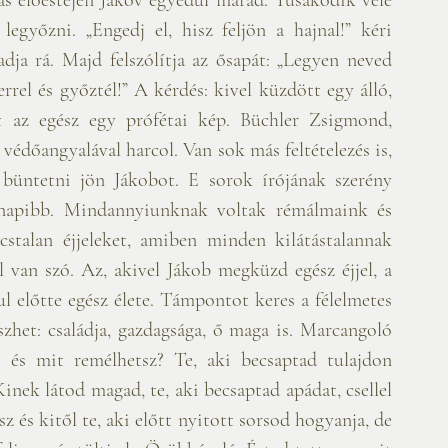
egyőzni. „Engedj el, hisz feljön a hajnal!” kéri 
dja rá. Majd felszólítja az ősapát: „Legyen neved 
rrel és győztél!” A kérdés: kivel küzdött egy álló, 
t az egész egy prófétai kép. Büchler Zsigmond, 
védőangyalával harcol. Van sok más feltételezés is, 
 büntetni jön Jákobot. E sorok írójának szerény 
znapibb. Mindannyiunknak voltak rémálmaink és 
stalan éjjeleket, amiben minden kilátástalannak 
 van szó. Az, akivel Jákob megküzd egész éjjel, a 
ul előtte egész élete. Támpontot keres a félelmetes 
het: családja, gazdagsága, ő maga is. Marcangoló 
 és mit remélhetsz? Te, aki becsaptad tulajdon 
Kinek látod magad, te, aki becsaptad apádat, csellel 
z és kitől te, aki előtt nyitott sorsod hogyanja, de 