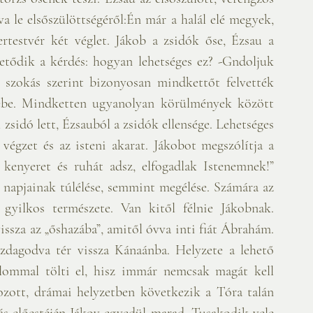
va le elsőszülöttségéről:Én már a halál elé megyek, 
testvér két véglet. Jákob a zsidók őse, Ézsau a 
etődik a kérdés: hogyan lehetséges ez? -Gndoljuk 
 szokás szerint bizonyosan mindkettőt felvették 
be. Mindketten ugyanolyan körülmények között 
zsidó lett, Ézsauból a zsidók ellensége. Lehetséges 
végzet és az isteni akarat. Jákobot megszólítja a 
 kenyeret és ruhát adsz, elfogadlak Istenemnek!” 
 napjainak túlélése, semmint megélése. Számára az 
 gyilkos természete. Van kitől félnie Jákobnak. 
ssza az „őshazába”, amitől óvva inti fiát Ábrahám. 
zdagodva tér vissza Kánaánba. Helyzete a lehető 
lommal tölti el, hisz immár nemcsak magát kell 
kozott, drámai helyzetben következik a Tóra talán 
ás előestéjén Jákov egyedül marad. Tusakodik vele 