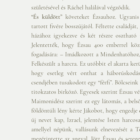
születésével és Ráchel halálával végződik.
“És küldött”
 követeket Ézsauhoz. Ugyanis 
tartott fivére bosszújától. Féltette családjá
házához igyekezve és két részre osztható na
Jelentették, hogy Ézsau 400 emberrel köze
fogadására: – Imádkozott a Mindenhatóhoz, 
Felkészült a harcra. Ez utóbbit el akarta kerü
hogy esetleg vért onthat a háborúskodás
csendjében tusakodott egy “férfi”. Bölcsein
titokzatos birkózó. Egyesek szerint Ézsau vé
Maimonidész szerint ez egy látomás, a belső
földöntúli lény kérte Jákobot, hogy engedje el
új nevet kap, Izrael, jelentése Isten harcos
amellyel népünk, vallásunk elnevezését a Tó
megérintette az angyal. Jött Ézsau és serege