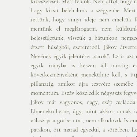
kibeszélését. Mert félünk. Nem attól, hogy m
hogy kicsit belehalunk a szégyenbe. Mert
tettünk, hogy annyi ideje nem emeltük f
mentünk el meglátogatni, nem küldtünk 
Beleszületünk, visszük a hátunkon nemze
érzett hűségből, szeretetből. Jákov átverte
Nevének egyik jelentése: „sarok”. Ez is azt
egyik irányba is készen áll mindig és
következményeként menekülnie kell, s útja
pillanatig, amikor újra testvére szemébe 
momentum. Észáv közeledik négyszáz fegyveres
Jákov már vagyonos, nagy, szép családdal,
Elmenekülhetne, úgy, mint akkor, annak i
választja a görbe utat, nem alkudozik Istenn
patakon, ott marad egyedül, a sötétben. Les