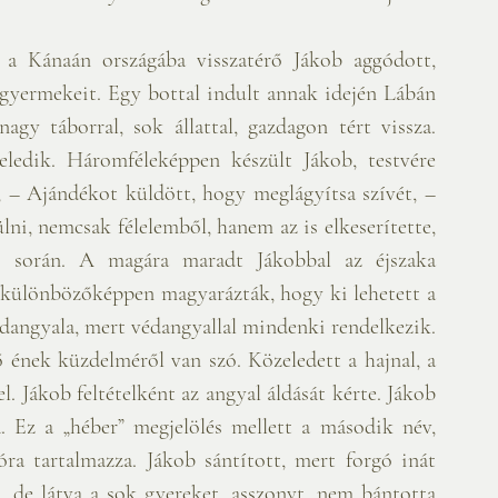
a Kánaán országába visszatérő Jákob aggódott, 
t, gyermekeit. Egy bottal indult annak idején Lábán 
gy táborral, sok állattal, gazdagon tért vissza. 
ledik. Háromféleképpen készült Jákob, testvére 
– Ajándékot küldött, hogy meglágyítsa szívét, – 
lni, nemcsak félelemből, hanem az is elkeserítette, 
 során. A magára maradt Jákobbal az éjszaka 
k különbözőképpen magyarázták, hogy ki lehetett a 
dangyala, mert védangyallal mindenki rendelkezik. 
 ének küzdelméről van szó. Közeledett a hajnal, a 
. Jákob feltételként az angyal áldását kérte. Jákob 
a. Ez a „héber” megjelölés mellett a második név, 
ra tartalmazza. Jákob sántított, mert forgó inát 
, de látva a sok gyereket, asszonyt, nem bántotta 