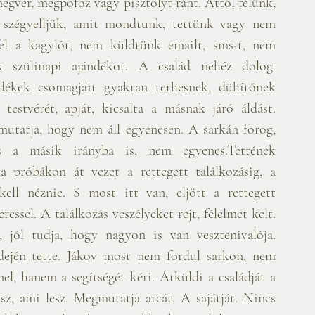
egver, megpofoz vagy pisztolyt ránt. Attól félünk, 
 szégyelljük, amit mondtunk, tettünk vagy nem 
el a kagylót, nem küldtünk emailt, sms-t, nem 
szülinapi ajándékot. A család nehéz dolog. 
dékek csomagjait gyakran terhesnek, dühítőnek 
 testvérét, apját, kicsalta a másnak járó áldást. 
 mutatja, hogy nem áll egyenesen. A sarkán forog, 
 a másik irányba is, nem egyenes.Tettének 
 próbákon át vezet a rettegett találkozásig, a 
kell néznie. S most itt van, eljött a rettegett 
sel. A találkozás veszélyeket rejt, félelmet kelt. 
 jól tudja, hogy nagyon is van vesztenivalója. 
dején tette. Jákov most nem fordul sarkon, nem 
el, hanem a segítségét kéri. Átküldi a családját a 
z, ami lesz. Megmutatja arcát. A sajátját. Nincs 