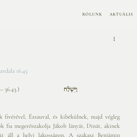
RÓLUNK
AKTUÁLIS
                       
havdala 16.45 
 36.43.)      
שְׁלַ֨ח
וַיִּ
k fivérével, Ézsauval, és kibékülnek, majd végleg 
k fia megerőszakolja Jákob lányát, Dinát, akinek 
út áll a helyi lakosságon. A szakasz Benjámin 