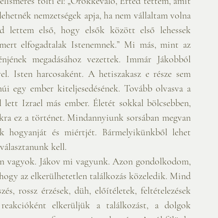
lismerés tölti el: „Örökkévaló, Érted tettem, amit 
lehetnék nemzetségek apja, ha nem vállaltam volna 
d lettem első, hogy elsők között első lehessek 
mert elfogadtalak Istenemnek.” Mi más, mint az 
k énjének megadásához vezettek. Immár Jákobból 
el. Isten harcosaként. A hetiszakasz e része sem 
núi egy ember kiteljesedésének. Tovább olvasva a 
 lett Izrael más ember. Életét sokkal bölcsebben, 
nkra ez a történet. Mindannyiunk sorsában megvan 
k hogyanját és miértjét. Bármelyikünkből lehet 
 választanunk kell.
 én vagyok. Jákov mi vagyunk. Azon gondolkodom, 
hogy az elkerülhetetlen találkozás közeledik. Mind 
s, rossz érzések, düh, előítéletek, feltételezések 
eakcióként elkerüljük a találkozást, a dolgok 