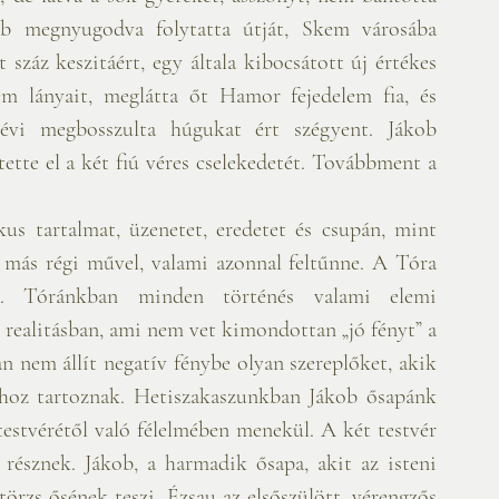
ob megnyugodva folytatta útját, Skem városába 
száz keszitáért, egy általa kibocsátott új értékes 
m lányait, meglátta őt Hamor fejedelem fia, és 
vi megbosszulta húgukat ért szégyent. Jákob 
tte el a két fiú véres cselekedetét. Továbbment a 
s tartalmat, üzenetet, eredetet és csupán, mint 
 más régi művel, valami azonnal feltűnne. A Tóra 
 Tóránkban minden történés valami elemi 
 realitásban, ami nem vet kimondottan „jó fényt” a 
 nem állít negatív fénybe olyan szereplőket, akik 
ához tartoznak. Hetiszakaszunkban Jákob ősapánk 
estvérétől való félelmében menekül. A két testvér 
résznek. Jákob, a harmadik ősapa, akit az isteni 
örzs ősének teszi. Ézsau az elsőszülött, vérengzős 