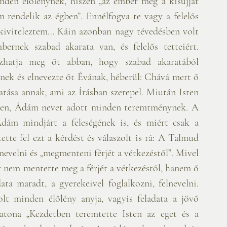
inden élőlénynek, hiszen „az ember még a kisujját 
rendelik az égben”. Ennélfogva te vagy a felelős 
k kiviteleztem… Káin azonban nagy tévedésben volt 
rnek szabad akarata van, és felelős tetteiért. 
zhatja meg őt abban, hogy szabad akaratából 
nek és elnevezte őt Évának, héberül: Chává mert ő 
atása annak, ami az Írásban szerepel. Miután Isten 
ében, Ádám nevet adott minden teremtménynek. A 
ám mindjárt a feleségének is, és miért csak a 
tte fel ezt a kérdést és válaszolt is rá: A Talmud 
nevelni és „megmenteni férjét a vétkezéstől”. Mivel 
 nem mentette meg a férjét a vétkezéstől, hanem ő 
ata maradt, a gyerekeivel foglalkozni, felnevelni. 
t minden élőlény anyja, vagyis feladata a jövő 
tona „Kezdetben teremtette Isten az eget és a 