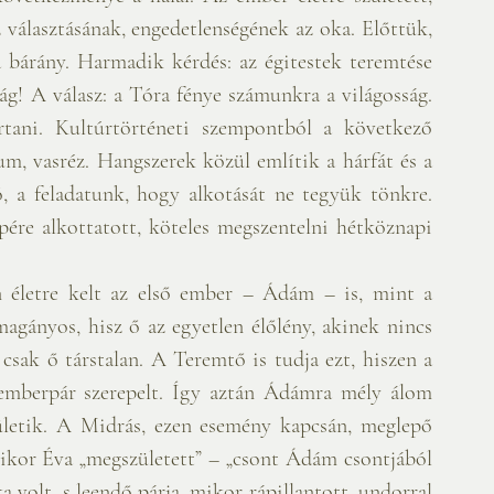
választásának, engedetlenségének az oka. Előttük, 
a bárány. Harmadik kérdés: az égitestek teremtése 
ság! A válasz: a Tóra fénye számunkra a világosság. 
rtani. Kultúrtörténeti szempontból a következő 
m, vasréz. Hangszerek közül említik a hárfát és a 
ó, a feladatunk, hogy alkotását ne tegyük tönkre. 
ére alkottatott, köteles megszentelni hétköznapi 
n életre kelt az első ember – Ádám – is, mint a 
agányos, hisz ő az egyetlen élőlény, akinek nincs 
 csak ő társtalan. A Teremtő is tudja ezt, hiszen a 
 emberpár szerepelt. Így aztán Ádámra mély álom 
ületik. A Midrás, ezen esemény kapcsán, meglepő 
ikor Éva „megszületett” – „csont Ádám csontjából 
 volt, s leendő párja, mikor rápillantott, undorral 