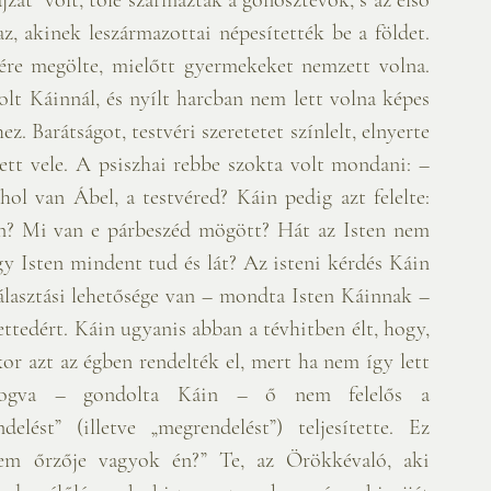
z, akinek leszármazottai népesítették be a földet. 
ére megölte, mielőtt gyermekeket nemzett volna. 
lt Káinnál, és nyílt harcban nem lett volna képes 
. Barátságot, testvéri szeretetet színlelt, elnyerte 
ett vele. A psiszhai rebbe szokta volt mondani: – 
ol van Ábel, a testvéred? Káin pedig azt felelte: 
n? Mi van e párbeszéd mögött? Hát az Isten nem 
y Isten mindent tud és lát? Az isteni kérdés Káin 
álasztási lehetősége van – mondta Isten Káinnak – 
ettedért. Káin ugyanis abban a tévhitben élt, hogy, 
or azt az égben rendelték el, mert ha nem így lett 
fogva – gondolta Káin – ő nem felelős a 
lést” (illetve „megrendelést”) teljesítette. Ez 
rem őrzője vagyok én?” Te, az Örökkévaló, aki 