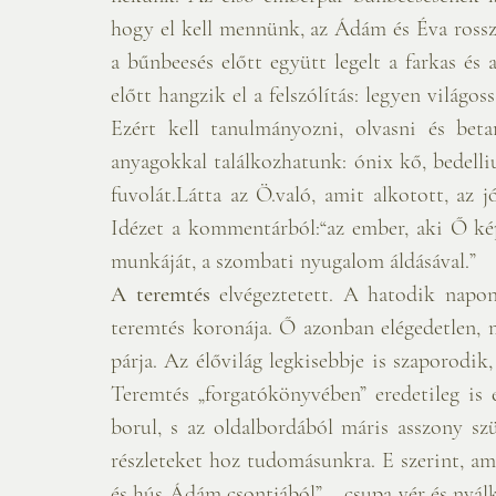
hogy el kell mennünk, az Ádám és Éva rossz 
a bűnbeesés előtt együtt legelt a farkas és 
előtt hangzik el a felszólítás: legyen világos
Ezért kell tanulmányozni, olvasni és beta
anyagokkal találkozhatunk: ónix kő, bedelliu
fuvolát.Látta az Ö.való, amit alkotott, az j
Idézet a kommentárból:“az ember, aki Ő kép
munkáját, a szombati nyugalom áldásával.”
A teremtés
 elvégeztetett. A hatodik napo
teremtés koronája. Ő azonban elégedetlen, m
párja. Az élővilág legkisebbje is szaporodik,
Teremtés „forgatókönyvében” eredetileg is
borul, s az oldalbordából máris asszony sz
részleteket hoz tudomásunkra. E szerint, am
és hús Ádám csontjából” – csupa vér és nyálka