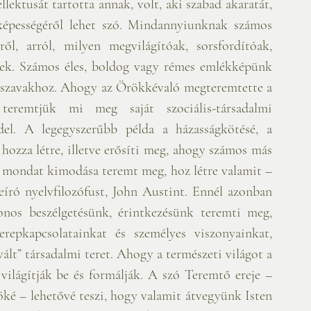
llektusát tartotta annak, volt, aki szabad akaratát, 
képességéről lehet szó. Mindannyiunknak számos 
ől, arról, milyen megvilágítóak, sorsfordítóak, 
nek. Számos éles, boldog vagy rémes emlékképünk 
szavakhoz. Ahogy az Örökkévaló megteremtette a 
eremtjük mi meg saját szociális-társadalmi 
del. A legegyszerűbb példa a házasságkötésé, a 
 hozza létre, illetve erősíti meg, ahogy számos más 
y mondat kimodása teremt meg, hoz létre valamit – 
leíró nyelvfilozófust, John Austint. Ennél azonban 
onos beszélgetésünk, érintkezésünk teremti meg, 
erepkapcsolatainkat és személyes viszonyainkat, 
t” társadalmi teret. Ahogy a természeti világot a 
világítják be és formálják. A szó Teremtő ereje – 
ké – lehetővé teszi, hogy valamit átvegyünk Isten 