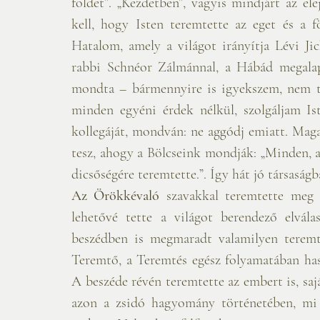
földet”. „Kezdetben”, vagyis mindjárt az el
kell, hogy Isten teremtette az eget és a f
Hatalom, amely a világot irányítja Lévi Jich
rabbi Schnéor Zálmánnal, a Hábád megalapít
mondta – bármennyire is igyekszem, nem tu
minden egyéni érdek nélkül, szolgáljam Is
kollegáját, mondván: ne aggódj emiatt. Maga 
tesz, ahogy a Bölcseink mondják: „Minden, am
dicsőségére teremtette.”. Így hát jó társaság
Az Örökkévaló
 szavakkal teremtette meg 
lehetővé tette a világot berendező elvála
beszédben is megmaradt valamilyen teremtő
Teremtő, a Teremtés egész folyamatában hasz
A beszéde révén teremtette az embert is, saj
azon a zsidó hagyomány történetében, mi 