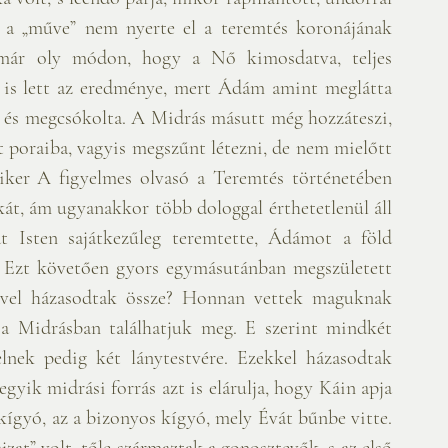
z a „műve” nem nyerte el a teremtés koronájának 
t már oly módon, hogy a Nő kimosdatva, teljes 
is lett az eredménye, mert Ádám amint meglátta 
 és megcsókolta. A Midrás másutt még hozzáteszi, 
rt poraiba, vagyis megszűnt létezni, de nem mielőtt 
iker A figyelmes olvasó a Teremtés történetében 
kát, ám ugyanakkor több dologgal érthetetlenül áll 
 Isten sajátkezűleg teremtette, Ádámot a föld 
. Ezt követően gyors egymásutánban megszületett 
ivel házasodtak össze? Honnan vettek maguknak 
 a Midrásban találhatjuk meg. E szerint mindkét 
lnek pedig két lánytestvére. Ezekkel házasodtak 
gyik midrási forrás azt is elárulja, hogy Káin apja 
gyó, az a bizonyos kígyó, mely Évát bűnbe vitte. 
zat” volt, tőle származtak a gonosztevők, s az első 