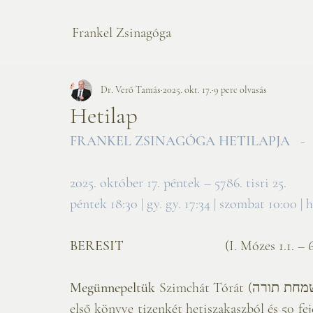
Frankel Zsinagóga
Dr. Verő Tamás
2025. okt. 17.
9 perc olvasás
Hetilap
FRANKEL ZSINAGÓGA HETILAPJA   
-
2025. október 17. péntek – 5786. tisri 25.
péntek 18:30 | gy. gy. 17:34 | szombat 10:00 | 
BERESIT                             
(I. Mózes 1.1. – 6.8
Megünnepeltük
 Szimchát Tórát (שמחת תורה), így el is kezdjük elölről olvasni a Tórát. Mózes 
első könyve tizenkét hetiszakaszból és 50 feje