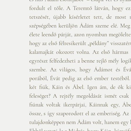
fordult el tőle. A Teremtő látván, hogy e
tetszését, újabb kísérletet tett, de mos
szépségében kerüljön Ádám szeme elé. Meg 
élete leendő párját, azon nyomban megölelte
hogy az első félresikerült „példány” visszaté
kalamajkát okozott volna. Az első hármas 
egyrészt felfedezheti a benne rejlő mély logi
szembe. Az világos, hogy Ádámot és Évát
porából, Évát pedig az első ember testéből
két fiúk, Káin és Ábel. Igen ám, de ők k
feleséget? A rejtély megoldását ismét csak
fiúnak voltak ikerpárjai, Káinnak egy, Ábe
össze, s így szaporodott el az emberiség. Az e
tulajdonképpen nem Ádám volt, hanem egy kí
Ebből vezeti le a Midrás, hogy Káin „kígyófaj