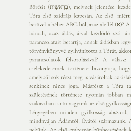
Börésit (בְּרֵאשִית), melynek jelentése: kezdetben. Három kérdés merül fel a hetiszakasz és a 
Tóra első szidrája kapcsán. Az első: miért bét-tel (ב) kezdődik a Tóra, mi
betűvel a héber ABC-ből, azaz aleffel (א)? A sok magyarázat közül az egyik: bével kezdődő szó 
báruch, azaz áldás, á-val kezdődő szó: á
parancsolatait betartja, annak áldásban leg
törvénykönyvvé nyilvánította a Tórát, akk
parancsolatok felsorolásával? A válasz:
cselekedeteinek története bizonyítja, hogy
amelyből sok részt meg is vásároltak az őslak
senkinek nincs joga. Másrészt a Tóra tar
születésének története nyomán jobban me
szakaszban tanúi vagyunk az első gyilkosságn
Lényegében minden gyilkosság abszurd, v
mindnyájan Ádámtól, Évától származunk. Az
nekünk. Az első emberpár bűnbeesésének kö