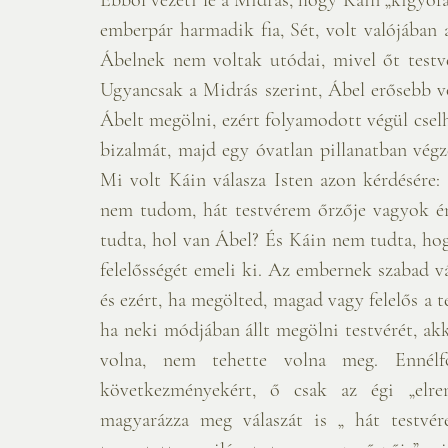
emberpár harmadik fia, Sét, volt valójában a
Ábelnek nem voltak utódai, mivel őt testv
Ugyancsak a Midrás szerint, Ábel erősebb vo
Ábelt megölni, ezért folyamodott végül cselhez
bizalmát, majd egy óvatlan pillanatban végz
Mi volt Káin válasza Isten azon kérdésére: h
nem tudom, hát testvérem őrzője vagyok é
tudta, hol van Ábel? És Káin nem tudta, hog
felelősségét emeli ki. Az embernek szabad v
és ezért, ha megölted, magad vagy felelős a t
ha neki módjában állt megölni testvérét, akk
volna, nem tehette volna meg. Ennél
következményekért, ő csak az égi „elrende
magyarázza meg válaszát is „ hát testvé