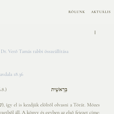
RÓLUNK
AKTUÁLIS
Dr. Verő Tamás rabbi összeállítása
havdala 18.36 
.)                 
        בְּרֵאשִׁ֖ית 
zetből áll. A könyv és egyben az első fejezet címe: 