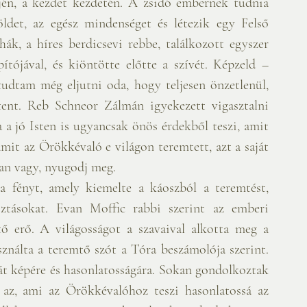
ején, a kezdet kezdetén. A zsidó embernek tudnia 
öldet, az egész mindenséget és létezik egy Felső 
ák, a híres berdicsevi rebbe, találkozott egyszer 
ójával, és kiöntötte előtte a szívét. Képzeld – 
dtam még eljutni oda, hogy teljesen önzetlenül, 
tent. Reb Schneor Zálmán igyekezett vigasztalni 
a jó Isten is ugyancsak önös érdekből teszi, amit 
it az Örökkévaló e világon teremtett, azt a saját 
ban vagy, nyugodj meg.
a fényt, amely kiemelte a káoszból a teremtést, 
sztásokat. Evan Moffic rabbi szerint az emberi 
 erő. A világosságot a szavaival alkotta meg a 
nálta a teremtő szót a Tóra beszámolója szerint. 
át képére és hasonlatosságára. Sokan gondolkoztak 
az, ami az Örökkévalóhoz teszi hasonlatossá az 