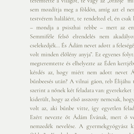
teremtette a világot, te vagy az „őrzője” m
sem mozdítja meg a földön, amíg azt el nem 
testvérem haláláért, te rendelted el, én csa
– mondja a psiszhai rebbe – mert az embe
Semmiféle felső elrendelés nem akadályo
cselekedjék… És Ádám nevet adott a feleségé
volt minden élőlény anyja”. Ez egyenes folyt
megteremtette és elhelyezte az Éden kertj
kérdés az, hogy miért nem adott nevet Ád
bűnbeesés után? A vilnai gáon, reb Élijáhu te
szerint a nőnek két feladata van: gyerekeket 
kiderült, hogy az első asszony nemcsak, hogy
volt az, aki bűnbe vitte, így egyetlen felad
Ezért nevezte őt Ádám Évának, mert ő vol
nemzedék nevelése. A gyermekgyógyász ka