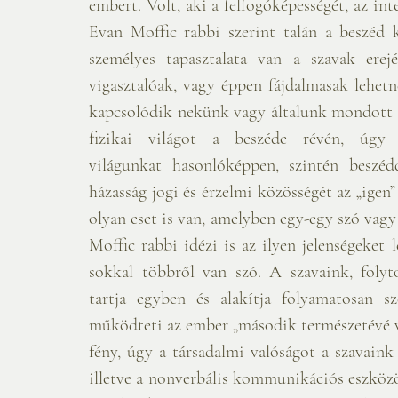
embert. Volt, aki a felfogóképességét, az inte
Evan Moffic rabbi szerint talán a beszéd 
személyes tapasztalata van a szavak erejér
vigasztalóak, vagy éppen fájdalmasak lehet
kapcsolódik nekünk vagy általunk mondott 
fizikai világot a beszéde révén, úgy t
világunkat hasonlóképpen, szintén beszéd
házasság jogi és érzelmi közösségét az „igen”
olyan eset is van, amelyben egy-egy szó vag
Moffic rabbi idézi is az ilyen jelenségeket 
sokkal többről van szó. A szavaink, folyt
tartja egyben és alakítja folyamatosan sz
működteti az ember „második természetévé vál
fény, úgy a társadalmi valóságot a szavaink 
illetve a nonverbális kommunikációs eszközö