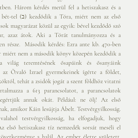
ért nem az első 
rur, azaz átok. Aki a Tórát tanulmányozza és a 
yen része.  Második kérdés: Ezra ante kb. 470-ben 
or miért nem a második könyv közepén kezdődik a 
 a világ teremtésének ősapáink és ősanyáink 
 az Ö.való Izrael gyermekeinek ígérte a földet, 
óktól, tehát a zsidók jogát a szent földhöz vitatni 
talmazza a 613 parancsolatot, a parancsolatok 
gértjük annak okát. Például: ne ölj! Az első 
ak, amikor Káin lesújtja Ábelt. Testvérgyilkosság. 
alahol testvérgyilkosság, ha elfogadjuk, hogy 
 első hetiszakasz tíz nemzedék sorsát meséli el 
vetkezménye a halál. Az ember életre született, 