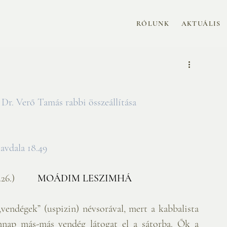
RÓLUNK
AKTUÁLIS
Dr. Verő Tamás rabbi összeállítása
                           
havdala 18.49 
26.)   
MOÁDIM LESZIMHÁ
vendégek” (uspizin) névsorával, mert a kabbalista 
nap más-más vendég látogat el a sátorba. Ők a 