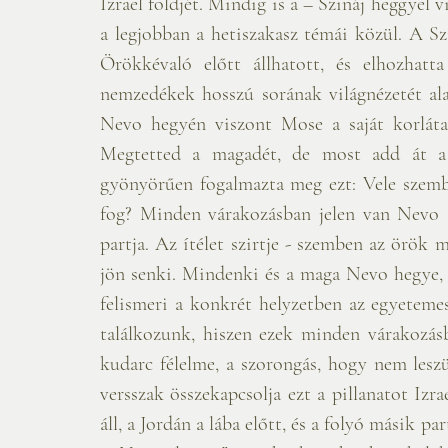
Izrael földjét. Mindig is a – Szináj heggyel v
a legjobban a hetiszakasz témái közül. A Szi
Örökkévaló előtt állhatott, és elhozhatt
nemzedékek hosszú sorának világnézetét ala
Nevo hegyén viszont Mose a saját korlátai
Megtetted a magadét, de most add át a h
gyönyörűen fogalmazta meg ezt: Vele szemben
fog? Minden várakozásban jelen van Nevo 
partja. Az ítélet szirtje - szemben az örök 
jön senki. Mindenki és a maga Nevo hegye, s
felismeri a konkrét helyzetben az egyetemes
találkozunk, hiszen ezek minden várakozás
kudarc félelme, a szorongás, hogy nem les
versszak összekapcsolja ezt a pillanatot Izr
áll, a Jordán a lába előtt, és a folyó másik pa