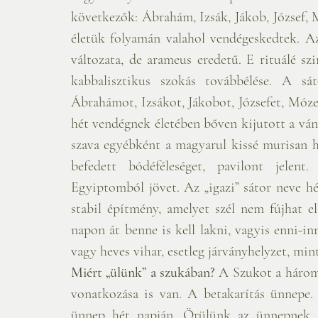
következők: Ábrahám, Izsák, Jákob, József, 
életük folyamán valahol vendégeskedtek. Az uspizin szó (אושפיזין) a la
változata, de arameus eredetű. E rituálé szi
kabbalisztikus szokás továbbélése. A sát
Ábrahámot, Izsákot, Jákobot, Józsefet, Móze
hét vendégnek életében bőven kijutott a ván
szava egyébként a magyarul kissé murisan hangzó szuká (סוכה), ami lo
befedett bódéféleséget, pavilont jelent
Egyiptomból jövet. Az „igazi” sátor neve héberül ohel (אוהל). A szuká, ell
stabil építmény, amelyet szél nem fújhat el
napon át benne is kell lakni, vagyis enni-in
vagy heves vihar, esetleg járványhelyzet, mint
Miért „ülünk” a szukában?
 A Szukot a három
vonatkozása is van. A betakarítás ünnepe. 
ünnep hét napján. Örülünk az ünnepnek. 