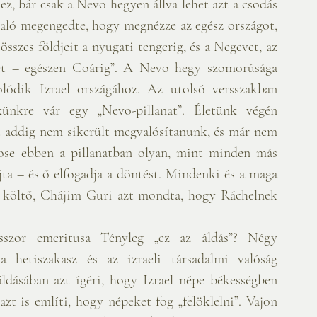
, bár csak a Nevo hegyen állva lehet azt a csodás 
való megengedte, hogy megnézze az egész országot, 
sszes földjeit a nyugati tengerig, és a Negevet, az 
yét – egészen Coárig”. A Nevo hegy szomorúsága 
lódik Izrael országához. Az utolsó versszakban 
nkre vár egy „Nevo-pillanat”. Életünk végén 
 addig nem sikerült megvalósítanunk, és már nem 
ose ebben a pillanatban olyan, mint minden más 
ta – és ő elfogadja a döntést. Mindenki és a maga 
r költő, Chájim Guri azt mondta, hogy Ráchelnek 
sszor emeritusa Tényleg „ez az áldás”? Négy 
a hetiszakasz és az izraeli társadalmi valóság 
ldásában azt ígéri, hogy Izrael népe békességben 
zt is említi, hogy népeket fog „felöklelni”. Vajon 