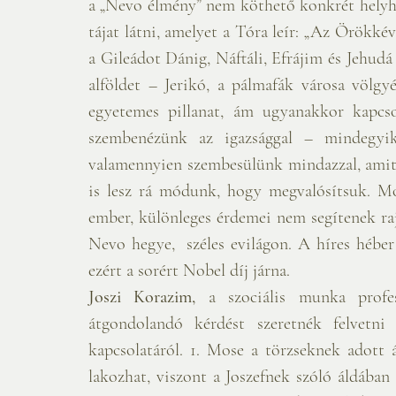
a „Nevo élmény” nem köthető konkrét helyhez
tájat látni, amelyet a Tóra leír: „Az Örökké
a Gileádot Dánig, Náftáli, Efrájim és Jehudá ö
alföldet – Jerikó, a pálmafák városa völg
egyetemes pillanat, ám ugyanakkor kapcso
szembenézünk az igazsággal – mindegyikü
valamennyien szembesülünk mindazzal, amit
is lesz rá módunk, hogy megvalósítsuk. M
ember, különleges érdemei nem segítenek raj
Nevo hegye,  széles evilágon. A híres hébe
ezért a sorért Nobel díj járna.
Joszi Korazim,
 a szociális munka profe
átgondolandó kérdést szeretnék felvetni 
kapcsolatáról. 1. Mose a törzseknek adott á
lakozhat, viszont a Joszefnek szóló áldában a