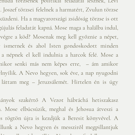
huda törzsének politikai feladatai lesznek, Levi 
s. Joszef törzsei felelnek a harmatért, Zvulun törzse 
küzdeni. Ha a magyarországi zsidóság törzse is ott 
újulás feladatát kapná. Mose maga a halálba indul, 
 végre a köd? Mosenak meg kell győznie a népet, 
r ismernek és ahol Isten gondoskodott minden 
 a népnek el kell indulnia a harcok felé. Mose a 
 amikor senki más nem képes erre,  – ám amikor 
elnyílik. A Nevo hegyen, sok éve, a nap nyugodni 
 láttam meg – Jeruzsálemét. Hirtelen én is úgy 
mányok szakértő A Vezot hábráchá hetiszakasz 
. Mose elbúcsúzik, meghal és Jehosua átveszi a 
s rögtön újra is kezdjük a Beresit könyvével. A 
állunk a Nevo hegyen és messziről megpillantjuk 