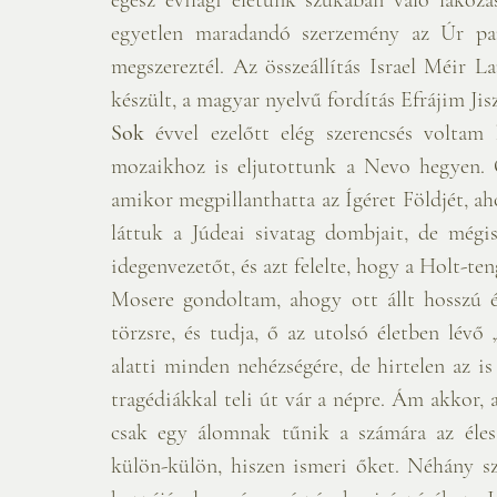
egyetlen maradandó szerzemény az Úr paran
megszereztél. Az összeállítás Israel Méir 
készült, a magyar nyelvű fordítás Efrájim Jis
Sok 
évvel ezelőtt elég szerencsés voltam
mozaikhoz is eljutottunk a Nevo hegyen. O
amikor megpillanthatta az Ígéret Földjét, ah
láttuk a Júdeai sivatag dombjait, de mégi
idegenvezetőt, és azt felelte, hogy a Holt-te
Mosere gondoltam, ahogy ott állt hosszú és
törzsre, és tudja, ő az utolsó életben lévő
alatti minden nehézségére, de hirtelen az i
tragédiákkal teli út vár a népre. Ám akkor, 
csak egy álomnak tűnik a számára az éles
külön-külön, hiszen ismeri őket. Néhány sz