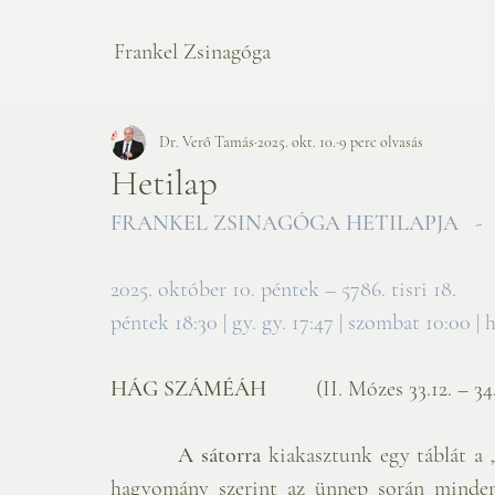
Frankel Zsinagóga
Dr. Verő Tamás
2025. okt. 10.
9 perc olvasás
Hetilap
FRANKEL ZSINAGÓGA HETILAPJA   
-
2025. október 10. péntek – 5786. tisri 18.             
péntek 18:30 | gy. gy. 17:47 | szombat 10:00 | 
HÁG SZÁMÉÁH         
(II. Mózes 33.12. – 34.
A sátorra
 kiakasztunk egy táblát a „
hagyomány szerint az ünnep során minden