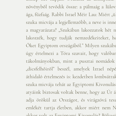
növényből tevődik össze: a pálmaág a lülov,
ága, fűzfaág. Rabbi Israel Méir Lau: Miért „
szuka micvája a legjellemzőbb, a neve is inn
a magyarázata? „Szukában lakozzatok hét na
lakozzék, hogy tudják nemzedékeiteket, ho
Őket Egyiptom országából.” Milyen szukába
úgy értelmezi a Tóra szavait, hogy valóban
tákolmányokban, mint a pusztai nomádok 
„dicsfelhőiről” beszél, amelyek Izrael né
áthidaló értelmezés is: kezdetben lombsátrak
szuka micvája tehát az Egyiptomi Kivonulás 
atyáink biztosak voltak benne, hogy az Úr át
adja örökül az Országot, és virágzóvá te
emlékét tartja életben, akkor miért nem 
akkor volt az Egyiptomi Kivonulás? Bölcse