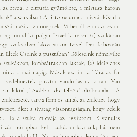
 az etrog, a citrusfa gyümölcse, a mirtusz három 
ülünk” a szukában? A Sátoros ünnep micvái közül a 
en származik az ünnepnek. Miben áll e micva és mi 
pig, mind ki polgár Izrael körében (1) szukában 
gy szukákban lakoztattam Izrael fiait kihozván 
n ültek Őseink a pusztában? Bölcseink némelyike 
 szukákban, lombsátrakban laktak, (2) ideiglenes 
mind a mai napig. Mások szerint a Tóra az Úr 
pét védelmezték pusztai vándorlásaik során. Van 
ban laktak, később a „dicsfelhők” oltalma alatt. A 
emlékezetét tartja fenn és annak az emlékét, hogy 
vezeti őket a sivatag viszontagságain, hogy nekik 
szi. Ha a szuka micvája az Egyiptomi Kivonulás 
Niszán hónapban kell szukában laknunk; hát nem 
ink mondták: Ha Niszán hónapban lenne Szükesz, 