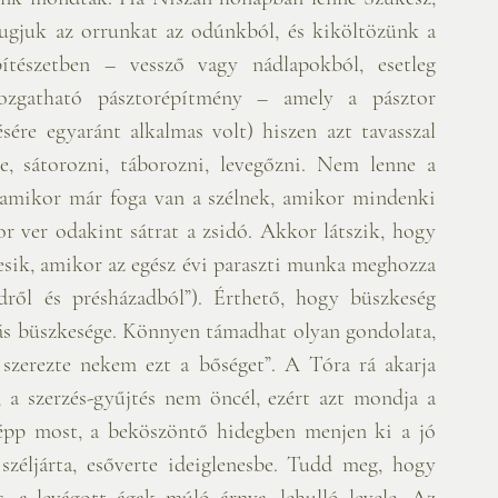
gjuk az orrunkat az odúnkból, és kiköltözünk a 
tészetben – vessző vagy nádlapokból, esetleg 
 mozgatható pásztorépítmény – amely a pásztor 
sére egyaránt alkalmas volt) hiszen azt tavasszal 
, sátorozni, táborozni, levegőzni. Nem lenne a 
 amikor már foga van a szélnek, amikor mindenki 
 ver odakint sátrat a zsidó. Akkor látszik, hogy 
esik, amikor az egész évi paraszti munka meghozza 
dről és présházadból”). Érthető, hogy büszkeség 
dás büszkesége. Könnyen támadhat olyan gondolata, 
szerezte nekem ezt a bőséget”. A Tóra rá akarja 
 a szerzés-gyűjtés nem öncél, ezért azt mondja a 
épp most, a beköszöntő hidegben menjen ki a jó 
széljárta, esőverte ideiglenesbe. Tudd meg, hogy 
, a levágott ágak múló árnya, lehulló levele. Az 