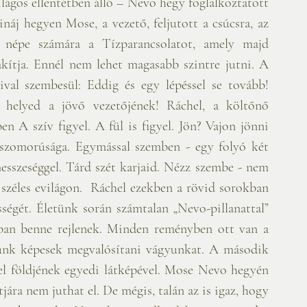
ilágos ellentétben álló – Nevo hegy foglalkoztatott 
náj hegyen Mose, a vezető, feljutott a csúcsra, az 
a népe számára a Tízparancsolatot, amely majd 
kítja. Ennél nem lehet magasabb szintre jutni. A 
val szembesül: Eddig és egy lépéssel se tovább! 
elyed a jövő vezetőjének! Ráchel, a költőnő 
 A szív figyel. A fül is figyel. Jön? Vajon jönni 
szomorúsága. Egymással szemben - egy folyó két 
messzeséggel. Tárd szét karjaid. Nézz szembe - nem 
zéles evilágon.  Ráchel ezekben a rövid sorokban 
ségét. Életünk során számtalan „Nevo-pillanattal” 
ban benne rejlenek. Minden reményben ott van a 
zünk képesek megvalósítani vágyunkat. A második 
ael földjének egyedi látképével. Mose Nevo hegyén 
rtjára nem juthat el. De mégis, talán az is igaz, hogy 