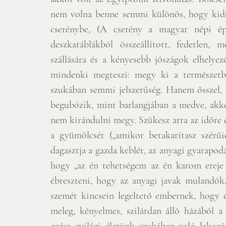
nem volna benne semmi különös, hogy kidu
cserénybe, (A cserény a magyar népi épí
deszkatáblákból összeállított, fedetlen,
szállására és a kényesebb jószágok elhelyezé
mindenki megteszi: megy ki a természetbe
szukában semmi jelszerűség. Hanem ősszel,
begubózik, mint barlangjában a medve, akkor
nem kirándulni megy. Szükesz arra az időre 
a gyümölcsét („amikor betakarítasz szérűi
dagasztja a gazda keblét, az anyagi gyarapo
hogy „az én tehetségem az én karom ereje 
ébreszteni, hogy az anyagi javak mulandók,
szemét kincsein legeltető embernek, hogy 
meleg, kényelmes, szilárdan álló házából a 
egész evilági életünk szukában való lakozás