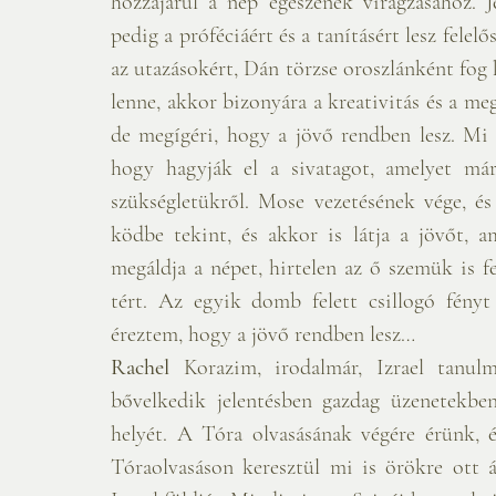
hozzájárul a nép egészének virágzásához. Je
pedig a próféciáért és a tanításért lesz felelő
az utazásokért, Dán törzse oroszlánként fog 
lenne, akkor bizonyára a kreativitás és a meg
de megígéri, hogy a jövő rendben lesz. Mi
hogy hagyják el a sivatagot, amelyet má
szükségletükről. Mose vezetésének vége, és
ködbe tekint, és akkor is látja a jövőt,
megáldja a népet, hirtelen az ő szemük is f
tért. Az egyik domb felett csillogó fényt
éreztem, hogy a jövő rendben lesz…
Rachel
 Korazim, irodalmár, Izrael tanul
bővelkedik jelentésben gazdag üzenetekben
helyét. A Tóra olvasásának végére érünk, é
Tóraolvasáson keresztül mi is örökre ott 