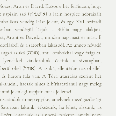
Mózes, Áron és Dávid. Közös e hét férfiúban, hogy 
tin hospice hebraizált 
mbolikus vendéglátást jelent, és egy XVI. századi 
orban vendégül látjuk a Biblia nagy alakjait, 
st, Áront és Dávidot, minden nap mást és mást. E 
dorlásból és a sátorban lakásból. Az ünnep névadó 
mbokkal vagy faágakal 
. Ilyenekkel vándoroltak őseink a sivatagban, 
entétben az ohellel, 
 és három fala van. A Tóra utasítása szerint hét 
ni-aludni, hacsak nincs kibírhatatlanul nagy meleg 
 ami jelenlegi napjainkat is jellemzi.
 zarándok-ünnep egyike, amelynek mezőgazdasági 
Sátorban lakunk, étkezünk, ha lehet, alszunk, az 
Ezért lengetjük az ünnepi csokrot, amely négy 