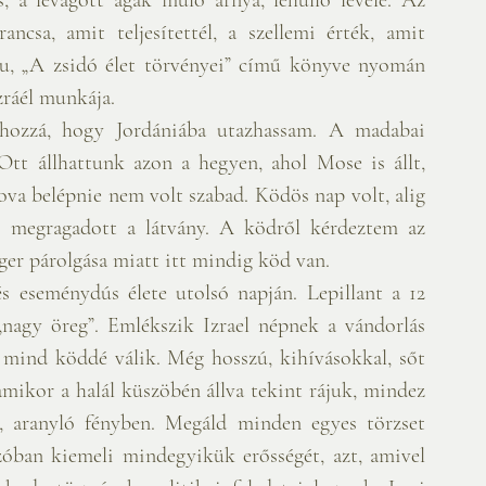
csa, amit teljesítettél, a szellemi érték, amit 
Lau, „A zsidó élet törvényei” című könyve nyomán 
zráél munkája.
 hozzá, hogy Jordániába utazhassam. A madabai 
tt állhattunk azon a hegyen, ahol Mose is állt, 
ova belépnie nem volt szabad. Ködös nap volt, alig 
s megragadott a látvány. A ködről kérdeztem az 
nger párolgása miatt itt mindig köd van.
 eseménydús élete utolsó napján. Lepillant a 12 
 „nagy öreg”. Emlékszik Izrael népnek a vándorlás 
s mind köddé válik. Még hosszú, kihívásokkal, sőt 
amikor a halál küszöbén állva tekint rájuk, mindez 
, aranyló fényben. Megáld minden egyes törzset 
óban kiemeli mindegyikük erősségét, azt, amivel 