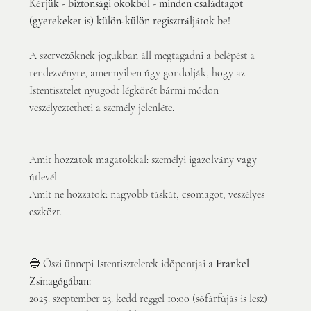
Kérjük - biztonsági okokból - minden családtagot 
(gyerekeket is) külön-külön regisztráljátok be!
A szervezőknek jogukban áll megtagadni a belépést a 
rendezvényre, amennyiben úgy gondolják, hogy az 
Istentisztelet nyugodt légkörét bármi módon 
veszélyeztetheti a személy jelenléte. 
Amit hozzatok magatokkal: személyi igazolvány vagy 
útlevél
Amit ne hozzatok: nagyobb táskát, csomagot, veszélyes 
eszközt. 
🔵 Őszi ünnepi Istentiszteletek időpontjai a 
Frankel 
Zsinagógában: 
2025. szeptember 23. kedd reggel 10:00 (sófárfújás is lesz)