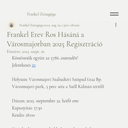
Frankel Zsinagóga
Frankel Zsinagóga
2025. aug. 29.
1 perc olvasás
Frankel Erev Ros Hásáná a
Városmajorban 2025 Regisztráció
Frissítve:
2025. szept. 16.
Köszöntsük együtt az 5786. esztendőt! 
Jelentkezés 
itt
Helyszín: Városmajori Szabadtéri Színpad (1122 Bp. 
Városmajori park, 5 perc séta a Széll Kálmán tértől)
Dátum: 2025. szeptember 22. hétfő este
Kapunyitás: 17:30
Kezdés: 18:00