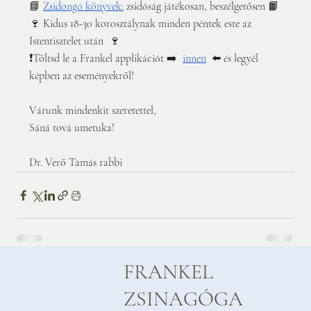
📘 
Zsidongó könyvek:
 zsidóság játékosan, beszélgetősen 📙
🍷 Kidus 18-30 korosztálynak minden péntek este az 
Istentisztelet után  🍷
❗️Töltsd le a Frankel applikációt ➡️  
innen
  ⬅️ és legyél 
képben az eseményekről! 
Várunk mindenkit szeretettel, 
Sáná tová umetuka! 
Dr. Verő Tamás rabbi
FRANKEL
ZSINAGÓGA