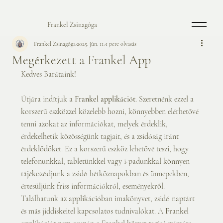
Frankel Zsinagóga
Frankel Zsinagóga
2025. jún. 11.
1 perc olvasás
Megérkezett a Frankel App
Kedves Barátaink!
Útjára indítjuk a 
Frankel applikációt
. Szeretnénk ezzel a 
korszerű eszközzel közelebb hozni, könnyebben elérhetővé 
tenni azokat az információkat, melyek érdeklik, 
érdekelhetik közösségünk tagjait, és a zsidóság iránt 
érdeklődőket. Ez a korszerű eszköz lehetővé teszi, hogy 
telefonunkkal, tabletünkkel vagy i-padunkkal könnyen 
tájékozódjunk a zsidó hétköznapokban és ünnepekben, 
értesüljünk friss információkról, eseményekről. 
Találhatunk az applikációban imakönyvet, zsidó naptárt 
és más jiddiskeitel kapcsolatos tudnivalókat. A Frankel 