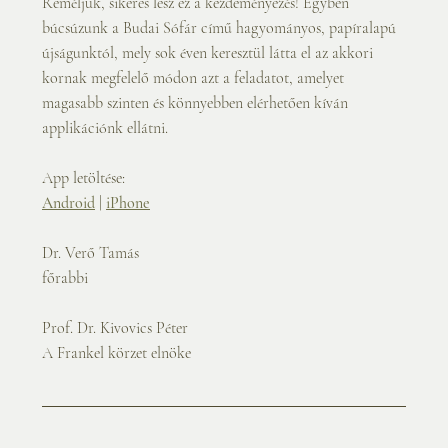
Reméljük, sikeres lesz ez a kezdeményezés! Egyben 
búcsúzunk a Budai Sófár című hagyományos, papíralapú 
újságunktól, mely sok éven keresztül látta el az akkori 
kornak megfelelő módon azt a feladatot, amelyet 
magasabb szinten és könnyebben elérhetően kíván 
applikációnk ellátni.
App letöltése:
Android
 | 
iPhone
Dr. Verő Tamás 
főrabbi
Prof. Dr. Kivovics Péter 
A Frankel körzet elnöke