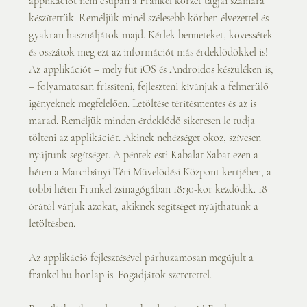
applikációt nem csupán a Frankel körzet tagjai számára 
készítettük. Reméljük minél szélesebb körben élvezettel és 
gyakran használjátok majd. Kérlek benneteket, kövessétek 
és osszátok meg ezt az információt más érdeklődőkkel is! 
Az applikációt – mely fut iOS és Androidos készüléken is, 
– folyamatosan frissíteni, fejleszteni kívánjuk a felmerülő 
igényeknek megfelelően. Letöltése térítésmentes és az is 
marad. Reméljük minden érdeklődő sikeresen le tudja 
tölteni az applikációt. Akinek nehézséget okoz, szívesen 
nyújtunk segítséget. A péntek esti Kabalat Sabat ezen a 
héten a Marcibányi Téri Művelődési Központ kertjében, a 
többi héten Frankel zsinagógában 18:30-kor kezdődik. 18 
órától várjuk azokat, akiknek segítséget nyújthatunk a 
letöltésben.
Az applikáció fejlesztésével párhuzamosan megújult a 
frankel.hu honlap is. Fogadjátok szeretettel.