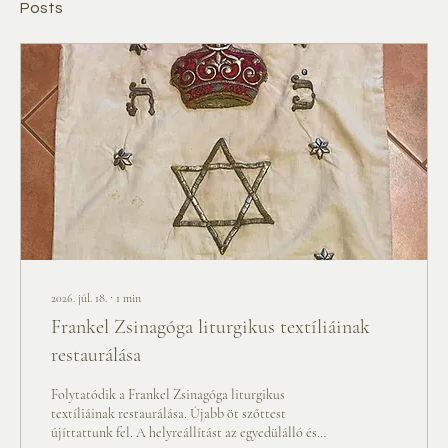
Posts
2026. júl. 18.
∙
1
min
Frankel Zsinagóga liturgikus textíliáinak
restaurálása
Folytatódik a Frankel Zsinagóga liturgikus
textíliáinak restaurálása. Újabb öt szőttest
újíttattunk fel. A helyreállítást az egyedülálló és