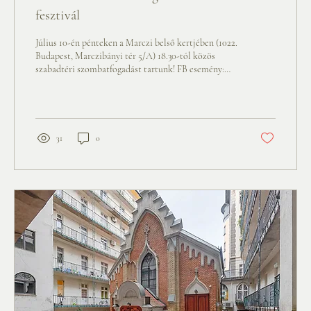
fesztivál
Július 10-én pénteken a Marczi belső kertjében (1022.
Budapest, Marczibányi tér 5/A) 18.30-tól közös
szabadtéri szombatfogadást tartunk! FB esemény:
https://www.facebook.com/events/1332847455612749
KIDUS-FESZTIVÁL Kérjük - ha tudsz - hozzál
magaddal egy kis otthoni ízt, ami húsmentes és
könnyen fogyasztható! - szendvics - süti - gyümölcs -
saláta - innivaló stb...
31
0