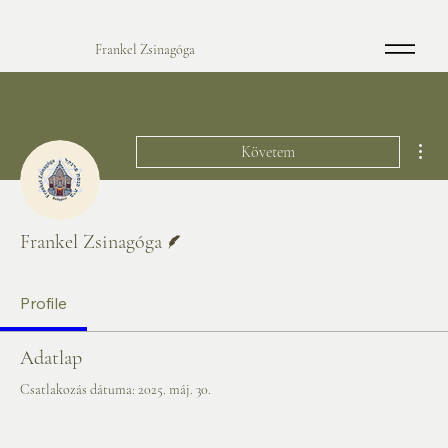
Frankel Zsinagóga
Tov
Követem
Szerző
Frankel Zsinagóga
Profile
Adatlap
Csatlakozás dátuma: 2025. máj. 30.