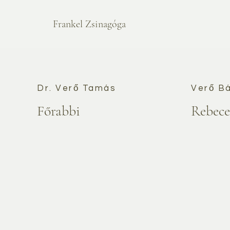
Frankel Zsinagóga
Dr. Verő Tamás
Verő Bá
Főrabbi
Rebecen