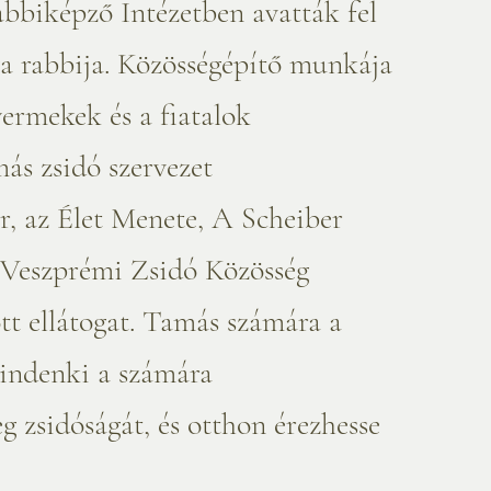
bbiképző Intézetben avatták fel
ga rabbija. Közösségépítő munkája
yermekek és a fiatalok
más zsidó szervezet
, az Élet Menete, A Scheiber
 Veszprémi Zsidó Közösség
tt ellátogat. Tamás számára a
indenki a számára
 zsidóságát, és otthon érezhesse