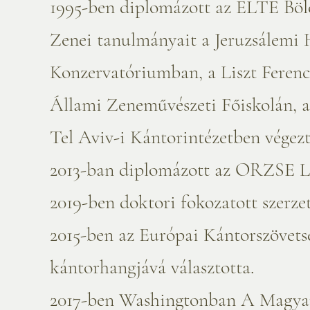
1995-ben diplomázott az ELTE Böl
Zenei tanulmányait a Jeruzsálemi 
Konzervatóriumban, a Liszt Ferenc
Állami Zeneművészeti Főiskolán, 
Tel Aviv-i Kántorintézetben végezt
2013-ban diplomázott az ORZSE Li
2019-ben doktori fokozatott szerze
2015-ben az Európai Kántorszövet
kántorhangjává választotta.
2017-ben Washingtonban A Magyar