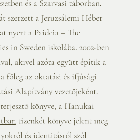
ezetben és a Szarvasi táborban.
t szerzett a Jeruzsálemi Héber
at nyert a Paideia – The
ies in Sweden iskolába. 2002-ben
al, akivel azóta együtt építik a
 főleg az oktatási és ifjúsági
tási Alapítvány vezetőjeként.
tterjesztő könyve, a Hanukai
atban
tizenkét könyve jelent meg
okról és identitásról szól