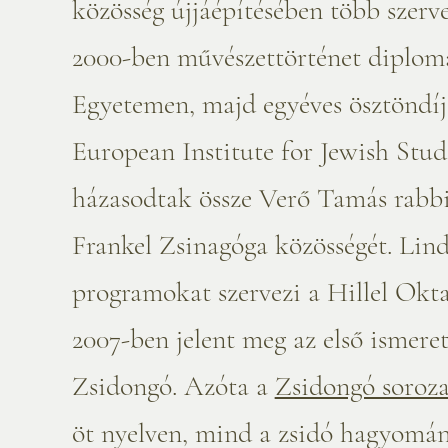
közösség újjáépítésében több szerv
2000-ben művészettörténet diplomá
Egyetemen, majd egyéves ösztöndíj
European Institute for Jewish Stud
házasodtak össze Verő Tamás rabbiv
Frankel Zsinagóga közösségét. Linda
programokat szervezi a Hillel Okta
2007-ben jelent meg az első ismere
Zsidongó. Azóta a
Zsidongó soroz
öt nyelven, mind a zsidó hagyomány