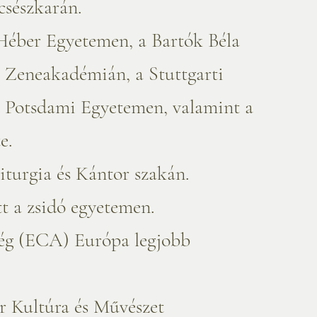
csészkarán.
Héber Egyetemen, a Bartók Béla
 Zeneakadémián, a Stuttgarti
a Potsdami Egyetemen, valamint a
e.
turgia és Kántor szakán.
tt a zsidó egyetemen.
ség (ECA) Európa legjobb
 Kultúra és Művészet