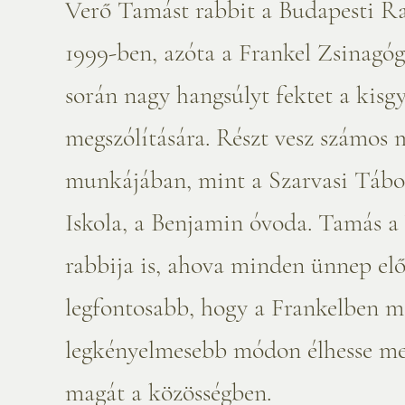
Verő Tamást rabbit a Budapesti Ra
1999-ben, azóta a Frankel Zsinagó
során nagy hangsúlyt fektet a kisg
megszólítására. Részt vesz számos 
munkájában, mint a Szarvasi Tábor
Iskola, a Benjamin óvoda. Tamás a
rabbija is, ahova minden ünnep elő
legfontosabb, hogy a Frankelben m
legkényelmesebb módon élhesse meg
magát a közösségben.