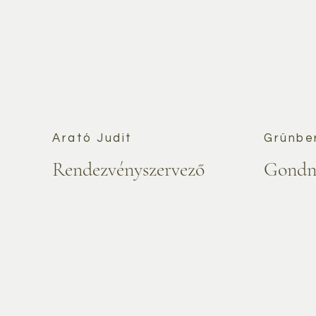
Arató Judit
Grünbe
Rendezvényszervező
Gondn