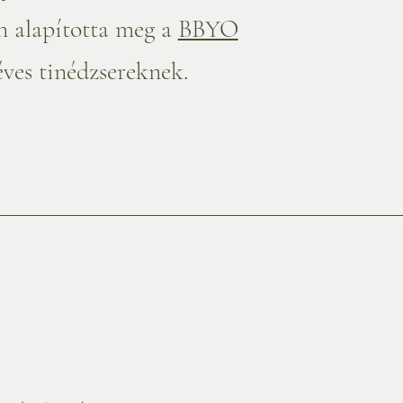
n alapította meg a
BBYO
éves tinédzsereknek.