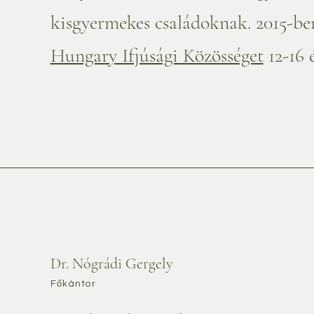
kisgyermekes családoknak. 2015-be
Hungary Ifjúsági Közösséget
12-16 
Dr. Nógrádi Gergely
Főkántor