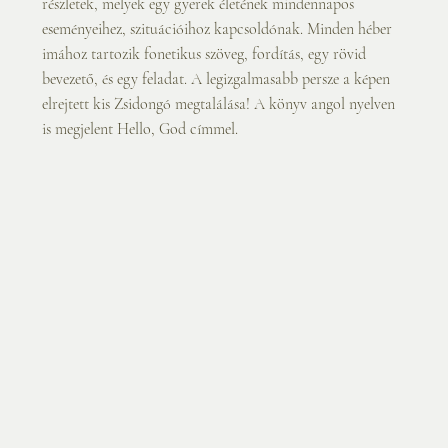
részletek, melyek egy gyerek életének mindennapos 
eseményeihez, szituációihoz kapcsoldónak. Minden héber 
imához tartozik fonetikus szöveg, fordítás, egy rövid 
bevezető, és egy feladat. A legizgalmasabb persze a képen 
elrejtett kis Zsidongó megtalálása! A könyv angol nyelven 
is megjelent Hello, God címmel.