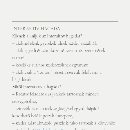
INTERAKTÍV HÁGÁDÁ
Kiknek ajánljuk az Interaktív hágádát?
– akiknél élénk gyerekek ülnek széder asztalnál,
– akik egyedi és szórakoztató szertartást szeretnének 
tartani,
– kezdő és rutinos széderezőknek egyaránt
– akik csak a “fontos ” részetit szeretik felolvasni a 
hágádának.
Mitől interatktív a hágádá?
– Kreatív feladatok és játékok tartoznak minden 
szövegrészhez,
– színezők és matricák segítségével egyedi hágádá 
készíthető belőle pészáh ünnepére,
– széder tálat ábrázoló puzzle kirakó tartozik a könyvhöz