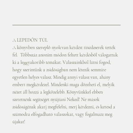
A LEPEDŐN TÚL
A könyvben szereplő nyolcvan kérdést tinédzserek tették 
fel.  Többszáz anonim módon feltett kérdésből válogattuk 
ki a leggyakoribb témákat. Válaszainkból látni fogod, 
hogy szerintünk a zsidóságban nem létezik semmire 
egyetlen helyes válasz. Mindig annyi válasz van, ahány 
embert megkérdezel. Mindenki maga döntheti el, melyik 
nézet áll hozzá a legközelebb. Könyvünkkel ebben 
szeretnénk segítséget nyújtani Neked! Ne mások 
zsidóságénak akarj megfelelni, merj kérdezni, és keresd a 
számodra elfogadható válaszokat, vagy fogalmazz meg 
újakat!