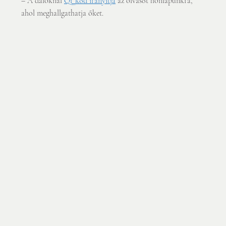
– A daloknál 
Qr kód irányítja
 az olvasót honlapunkra, 
ahol meghallgathatja őket.