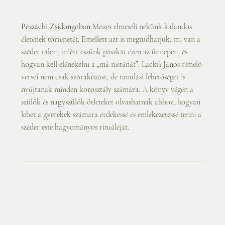
Pészáchi Zsidongóban
 Mózes elmeséli nekünk kalandos 
életének történetét. Emellett azt is megtudhatjuk, mi van a 
széder tálon, miért eszünk pászkát ezen az ünnepen, és 
hogyan kell elénekelni a „má nistánát”. Lackfi János rímelő 
versei nem csak szórakozást, de tanulási lehetőséget is 
nyújtanak minden korosztály számára. A könyv végén a 
szülők és nagyszülők ötleteket olvashatnak ahhoz, hogyan 
lehet a gyerekek számára érdekessé és emlékezetessé tenni a 
széder este hagyományos rituáléját.