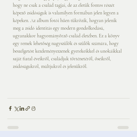
hogy ne csak a család tagjai, de az életük fontos részét 
képező zsidóságuk is valamilyen formában jelen legyen a 
képeken. Az album fotói hűen tükrözik, hogyan jelenik 
meg a zsidó identitás egy modern gondolkodású, 
ugyanakkor hagyományőrző család életében. Ez a könyv 
egy remek lehetőség nagyszülők és szülők számára, hogy 
beszélgetést kezdeményezzenek gyerekeikkel és unokáikkal 
saját fiatal éveikről, családjuk történetéről, őseikről, 
zsidóságukról, múltjukról és jelenükről.