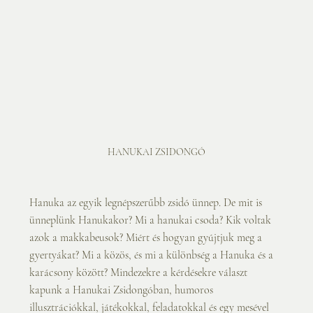
HANUKAI ZSIDONGÓ
Hanuka az egyik legnépszerűbb zsidó ünnep. De mit is 
ünneplünk Hanukakor? Mi a hanukai csoda? Kik voltak 
azok a makkabeusok? Miért és hogyan gyújtjuk meg a 
gyertyákat? Mi a közös, és mi a különbség a Hanuka és a 
karácsony között? Mindezekre a kérdésekre választ 
kapunk a Hanukai Zsidongóban, humoros 
illusztrációkkal, játékokkal, feladatokkal és egy mesével 