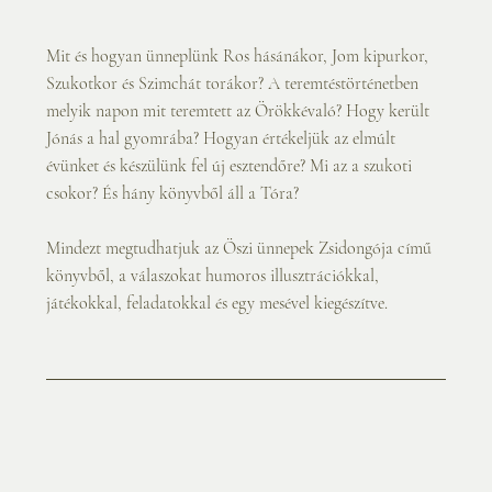
Mit és hogyan ünneplünk Ros hásánákor, Jom kipurkor, 
Szukotkor és Szimchát torákor? A teremtéstörténetben 
melyik napon mit teremtett az Örökkévaló? Hogy került 
Jónás a hal gyomrába? Hogyan értékeljük az elmúlt 
évünket és készülünk fel új esztendőre? Mi az a szukoti 
csokor? És hány könyvből áll a Tóra?
Mindezt megtudhatjuk az Öszi ünnepek Zsidongója című 
könyvből, a válaszokat humoros illusztrációkkal, 
játékokkal, feladatokkal és egy mesével kiegészítve.