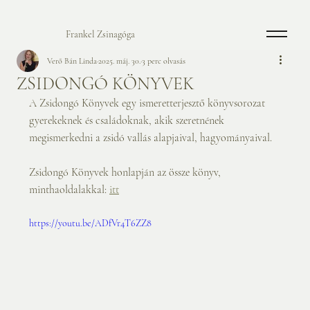
Frankel Zsinagóga
Verő Bán Linda
2025. máj. 30.
3 perc olvasás
ZSIDONGÓ KÖNYVEK
A Zsidongó Könyvek egy ismeretterjesztő könyvsorozat 
gyerekeknek és családoknak, akik szeretnének 
megismerkedni a zsidó vallás alapjaival, hagyományaival.
Zsidongó Könyvek honlapján az össze könyv, 
minthaoldalakkal: 
itt
https://youtu.be/ADfVr4T6ZZ8