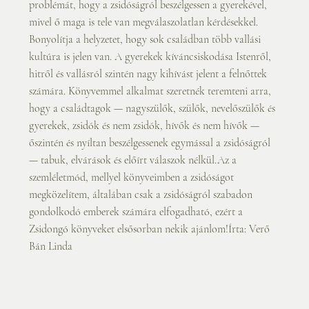
problémát, hogy a zsidóságról beszélgessen a gyerekével, 
mivel ő maga is tele van megválaszolatlan kérdésekkel. 
Bonyolítja a helyzetet, hogy sok családban több vallási 
kultúra is jelen van. A gyerekek kíváncsiskodása Istenről, 
hitről és vallásról szintén nagy kihívást jelent a felnőttek 
számára. Könyvemmel alkalmat szeretnék teremteni arra, 
hogy a családtagok — nagyszülők, szülők, nevelőszülők és 
gyerekek, zsidók és nem zsidók, hívők és nem hívők — 
őszintén és nyíltan beszélgessenek egymással a zsidóságról 
— tabuk, elvárások és előírt válaszok nélkül.Az a 
szemléletmód, mellyel könyveimben a zsidóságot 
megközelítem, általában csak a zsidóságról szabadon 
gondolkodó emberek számára elfogadható, ezért a 
Zsidongó könyveket elsősorban nekik ajánlom!Írta: Verő 
Bán Linda