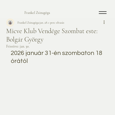
Frankel Zsinagóga
Frankel Zsinagóga
jan. 28.
1 perc olvasás
Micve Klub Vendége Szombat este:
Bolgár György
Frissítve:
jan. 30.
2026 január 31-én szombaton 18 
órától