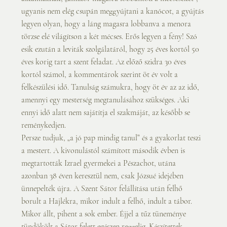
ugyanis nem elég csupán meggyújtani a kanócot, a gyújtás 
legyen olyan, hogy a láng magasra lobbanva a menora 
törzse elé világítson a két mécses. Erős legyen a fény! Szó 
esik ezután a leviták szolgálatáról, hogy 25 éves kortól 50 
éves korig tart a szent feladat. Az előző szidra 30 éves 
kortól számol, a kommentárok szerint öt év volt a 
felkészülési idő. Tanulság számukra, hogy öt év az az idő, 
amennyi egy mesterség megtanulásához szükséges. Aki 
ennyi idő alatt nem sajátítja el szakmáját, az később se 
reménykedjen.
Persze tudjuk, „a jó pap mindig tanul” és a gyakorlat teszi 
a mestert. A kivonulástól számított második évben is 
megtartották Izrael gyermekei a Pészachot, utána 
azonban 38 éven keresztül nem, csak Józsué idejében 
ünnepelték újra. A Szent Sátor felállítása után felhő 
borult a Hajlékra, mikor indult a felhő, indult a tábor. 
Mikor állt, pihent a sok ember. Éjjel a tűz tüneménye 
tündökölt a Sátor felett egészen reggelig. Készítettek 