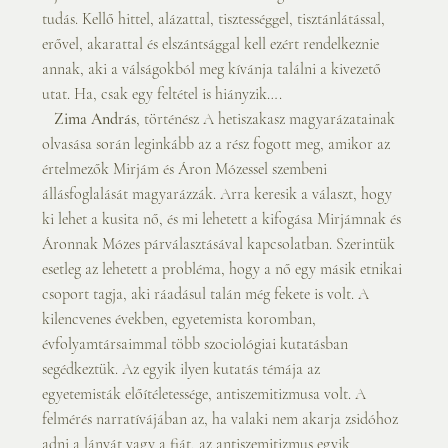
tudás. Kellő hittel, alázattal, tisztességgel, tisztánlátással, 
erővel, akarattal és elszántsággal kell ezért rendelkeznie 
annak, aki a válságokból meg kívánja találni a kivezető 
utat. Ha, csak egy feltétel is hiányzik….
   Zima András
, történész A hetiszakasz magyarázatainak 
olvasása során leginkább az a rész fogott meg, amikor az 
értelmezők Mirjám és Áron Mózessel szembeni 
állásfoglalását magyarázzák. Arra keresik a választ, hogy 
ki lehet a kusita nő, és mi lehetett a kifogása Mirjámnak és 
Áronnak Mózes párválasztásával kapcsolatban. Szerintük 
esetleg az lehetett a probléma, hogy a nő egy másik etnikai 
csoport tagja, aki ráadásul talán még fekete is volt. A
kilencvenes években, egyetemista koromban, 
évfolyamtársaimmal több szociológiai kutatásban 
segédkeztük. Az egyik ilyen kutatás témája az 
egyetemisták előítéletessége, antiszemitizmusa volt. A 
felmérés narratívájában az, ha valaki nem akarja zsidóhoz 
adni a lányát vagy a fiát, az antiszemitizmus egyik 