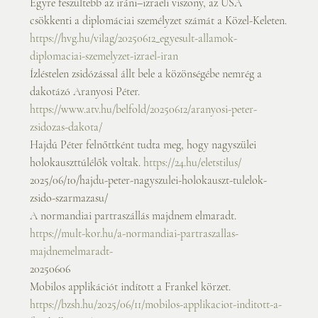
Egyre feszültebb az iráni–izraeli viszony, az USA 
csökkenti a diplomáciai személyzet számát a Közel-Keleten.
https://hvg.hu/vilag/20250612_egyesult-allamok-
diplomaciai-szemelyzet-izrael-iran
Ízléstelen zsidózással állt bele a közönségébe nemrég a 
dakotázó Aranyosi Péter.
https://www.atv.hu/belfold/20250612/aranyosi-peter-
zsidozas-dakota/
Hajdú Péter felnőttként tudta meg, hogy nagyszülei 
holokauszttúlélők voltak. 
https://24.hu/eletstilus/
2025/06/10/hajdu-peter-nagyszulei-holokauszt-tulelok-
zsido-szarmazasu/
A normandiai partraszállás majdnem elmaradt. 
https://mult-kor.hu/a-normandiai-partraszallas-
majdnemelmaradt-
20250606
Mobilos applikációt indított a Frankel körzet. 
https://bzsh.hu/2025/06/11/mobilos-applikaciot-inditott-a-