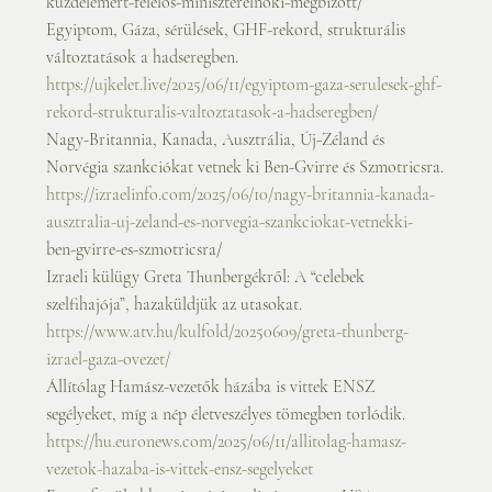
kuzdelemert-felelos-miniszterelnoki-megbizott/
Egyiptom, Gáza, sérülések, GHF-rekord, strukturális 
változtatások a hadseregben.
https://ujkelet.live/2025/06/11/egyiptom-gaza-serulesek-ghf-
rekord-strukturalis-valtoztatasok-a-hadseregben/
Nagy-Britannia, Kanada, Ausztrália, Új-Zéland és 
Norvégia szankciókat vetnek ki Ben-Gvirre és Szmotricsra.
https://izraelinfo.com/2025/06/10/nagy-britannia-kanada-
ausztralia-uj-zeland-es-norvegia-szankciokat-vetnekki-
ben-gvirre-es-szmotricsra/
Izraeli külügy Greta Thunbergékről: A “celebek 
szelfihajója”, hazaküldjük az utasokat.
https://www.atv.hu/kulfold/20250609/greta-thunberg-
izrael-gaza-ovezet/
Állítólag Hamász-vezetők házába is vittek ENSZ 
segélyeket, míg a nép életveszélyes tömegben torlódik.
https://hu.euronews.com/2025/06/11/allitolag-hamasz-
vezetok-hazaba-is-vittek-ensz-segelyeket