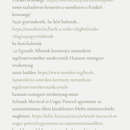
Frankel közössége. 
https://bzsh.hu/2025/06/12/holnapeste-
ismet-szabadteren-koszonti-a-szombatot-a-frankel-
kozossege/
Saját gyermekeink, ha hősi halottak… 
https://mazsihisz.hu/hirek-a-zsido-vilagbol/zsido-
vilag/sajatgyermekeink-
ha-hosi-halottak
Az Egyesült Államok kormánya nemzetközi 
segélyszervezeteket szankcionált Hamászt támogató 
tevékenység
miatt kedden. 
https://www.szombat.org/hirek-
lapszemle/az-amerikai-kormany-nemzetkozi-
segelyszervezeteketszankcionalt-
hamaszt-tamogato-tevekenyseg-miatt
Schmidt Máriával és Ungár Péterrel egyeztetett az 
antiszemitizmus elleni küzdelemért felelős miniszterelnöki
megbízott. 
https://kibic.hu/2025/06/12/schmidt-mariaval-es-
ungar-peterrel-egyeztetett-az-antiszemitizmuselleni-