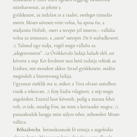
ezüstharsonát, az jelezte a
gyülekezést, az indulást és a riadót, esetleges támadás 
esetén. Mózes szívesen vette volna, ha apósa fia, a 
midjanita Hobáb, -mert a terepet jól ismerte,-. vállalta 
volna az útmutató, a „szem” szerepét. De ő szabadkozott. 
A Talmud úgy tudja, végül mégis vállalta az 
„idegenvezetést”. Az Örökkévaló ládája haladt elől, ezt 
követte a nép. Két fordított nun betű tudatja velünk az 
Írásban, mit mondott akkor Izrael gyülekezete, midőn 
megindult a bizonyosság ládája.
Ugyanazt éneklik ma is, mikor a Tóra olvasó asztalhoz 
viszik a tekercset. A fény hiába világított, a nép mégis 
zúgolódott. Ezúttal húst követelt, pedig a manna fehér 
volt, és üde, mindig friss, íze mint a koriander magva. A 
panaszkodók hangja mint súlyos teher, nehezedett Mózes 
vállára.
   Böháálotchá 
 hetiszakaszunk fő témája a zúgolódás 