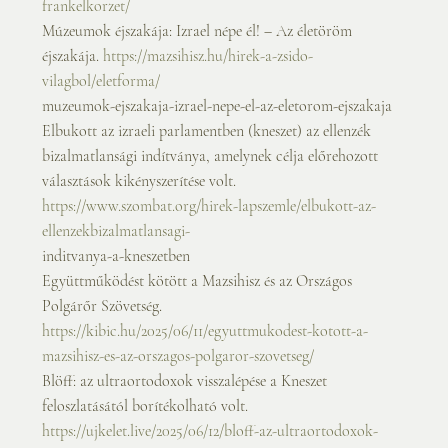
frankelkorzet/
Múzeumok éjszakája: Izrael népe él! – Az életöröm 
éjszakája. 
https://mazsihisz.hu/hirek-a-zsido-
vilagbol/eletforma/
muzeumok-ejszakaja-izrael-nepe-el-az-eletorom-ejszakaja
Elbukott az izraeli parlamentben (kneszet) az ellenzék 
bizalmatlansági indítványa, amelynek célja előrehozott
választások kikényszerítése volt. 
https://www.szombat.org/hirek-lapszemle/elbukott-az-
ellenzekbizalmatlansagi-
inditvanya-a-kneszetben
Együttműködést kötött a Mazsihisz és az Országos 
Polgárőr Szövetség.
https://kibic.hu/2025/06/11/egyuttmukodest-kotott-a-
mazsihisz-es-az-orszagos-polgaror-szovetseg/
Blöff: az ultraortodoxok visszalépése a Kneszet 
feloszlatásától borítékolható volt.
https://ujkelet.live/2025/06/12/bloff-az-ultraortodoxok-