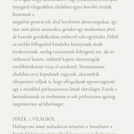
(nyugati) világunkban általában egyre kevésbé tartjuk 
fontosnak a
megelőző generációk által hordozott életstratégiákat, így 
már nem jelent számunkra gondot egy máshonnan jövő, 
de hasonló gondolkodású emberrel való együttélés. Ebből 
az utóbbi felfogásból kiindulva könnyűnek tűnik 
kirekesztőnek, esetleg rasszistának bélyegezni azt, aki az 
otthonról hozott, szüleitől kapott életstratégiák 
továbbörökítését várja el utódaitól. Természetesen 
általában arra képtelenek vagyunk, akármelyik 
álláspontot valljuk is, hogy elfogadjunk egyenrangúnak 
egy a miénkkel párhuzamosan létező életvilágot. Ennek a 
hetiszakasznak az értelmezése is sok párhuzamos igazság 
megismerésre ad lehetőséget.
HÍREK A VILÁGBÓL
Holnap este ismét szabadtéren köszönti a Szombatot a 