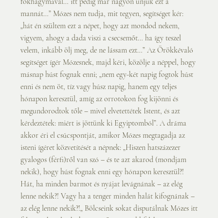
fokhagymával… itt pedig már nagyon unjuk ezt a 
mannát…” Mózes nem tudja, mit tegyen, segítséget kér: 
„hát én szültem ezt a népet, hogy azt mondod nekem, 
vigyem, ahogy a dada viszi a csecsemőt… ha így teszel 
velem, inkább ölj meg, de ne lássam ezt…” Az Örökkévaló 
segítséget ígér Mózesnek, majd kéri, közölje a néppel, hogy 
másnap húst fognak enni; „nem egy-két napig fogtok húst 
enni és nem öt, tíz vagy húsz napig, hanem egy teljes 
hónapon keresztül, amíg az orrotokon fog kijönni és 
megundorodtok tőle – mivel elvetettétek Istent, és azt 
kérdeztétek: miért is jöttünk ki Egyiptomból”. A dráma 
akkor éri el csúcspontját, amikor Mózes megtagadja az 
isteni ígéret közvetítését a népnek: „Hiszen hatszázezer 
gyalogos (férfi)ről van szó – és te azt akarod (mondjam 
nekik), hogy húst fognak enni egy hónapon keresztül?! 
Hát, ha minden barmot és nyájat levágnának – az elég 
lenne nekik?! Vagy ha a tenger minden halát kifognának – 
az elég lenne nekik?!„ Bölcseink sokat disputálnak Mózes itt