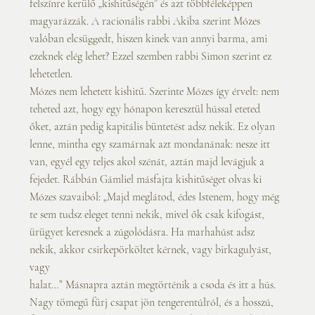
felszínre kerülő „kishitűségén” és azt többféleképpen 
magyarázzák. A racionális rabbi Akiba szerint Mózes 
valóban elcsüggedt, hiszen kinek van annyi barma, ami 
ezeknek elég lehet? Ezzel szemben rabbi Simon szerint ez 
lehetetlen.
Mózes nem lehetett kishitű. Szerinte Mózes így érvelt: nem 
teheted azt, hogy egy hónapon keresztül hússal eteted 
őket, aztán pedig kapitális büntetést adsz nekik. Ez olyan 
lenne, mintha egy szamárnak azt mondanának: nesze itt 
van, egyél egy teljes akol szénát, aztán majd levágjuk a 
fejedet. Rábbán Gámliel másfajta kishitűséget olvas ki 
Mózes szavaiból: „Majd meglátod, édes Istenem, hogy még 
te sem tudsz eleget tenni nekik, mivel ők csak kifogást, 
ürügyet keresnek a zúgolódásra. Ha marhahúst adsz 
nekik, akkor csirkepörköltet kérnek, vagy birkagulyást, 
vagy
halat…” Másnapra aztán megtörténik a csoda és itt a hús. 
Nagy tömegű fürj csapat jön tengerentúlról, és a hosszú, 