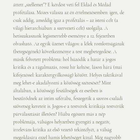
áttett „szellemet”? E kérdést veti fel Eldád és Médád 
prófétálása. Mózes válasza az én értelmezésemben: igen, de 
csak addig, ameddig igaz a prófétálás – az isteni célt (a 
világi hierarchiában: a szervezeti célt) szolgálja. A
hetiszakaszunk legismertebb eseménye a 12. fejezetben 
olvasható. Az egyik üzenet világos: a lélek romlottságának 
(betegségének) következménye a test megbetegedése. A 
másik felvetett probléma: hol húzódik a határ a jogos 
kritika és a rágalmazás, rossz hír keltése, láson hárá (mai 
kifejezéssel: karaktergyilkosság) között. Helyes taktikával 
meg lehet-e akadályozni a közösség szétesését? Mint 
általában, a közösségi feszültségek ez esetben is 
beszűrődnek az intim szférába, feszegetik a szoros családi 
szövetség kereteit is. Jogos-e a testvérek kritikája testvérük 
párválasztását illetően? Hiába egészen más a nép 
problémája, válságos helyzetben gyengíti a negatív, 
irreleváns kritika az első vezető tekintélyét, a válság 
megoldására ezzel hamis lehetőséget kínál. Még nagyobb 