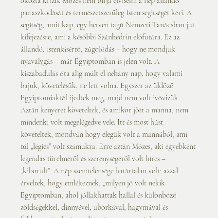
okozta krízis. Mózes nem bírja elviselni a nép állandó 
panaszkodását és természetszerűleg Isten segitségét kéri. A 
segítség, amit kap, egy hetven tagú Nemzeti Tanácsban jut 
kifejezésre, ami a későbbi Szánhedrin előfutára. Ez az 
állandó, istenkísértő, zúgolódás – hogy ne mondjuk 
nyavalygás – már Egyiptomban is jelen volt. A 
kiszabadulás óta alig múlt el néhány nap, hogy valami 
bajuk, követelésük, ne lett volna. Egyszer az üldöző 
Egyiptomiaktól ijedtek meg, majd nem volt ivóvizük. 
Aztán kenyeret követeltek, és amikor jött a manna, nem 
mindenki volt megelégedve vele. Itt és most húst 
követeltek, mondván hogy elegük volt a mannából, ami 
túl „légies” volt számukra. Erre aztán Mózes, aki egyébként 
legendás türelméről és szerénységéről volt híres – 
„kiborult”. A nép szemtelensége határtalan volt: azzal 
érveltek, hogy emlékeznek, „milyen jó volt nekik 
Egyiptomban, ahol jóllakhattak hallal és különböző 
zöldségekkel, dinnyével, uborkával, hagymával és 