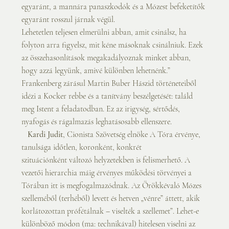
egyaránt, a mannára panaszkodók és a Mózest befeketítők 
egyaránt rosszul járnak végül.
Lehetetlen teljesen elmerülni abban, amit csinálsz, ha 
folyton arra figyelsz, mit kéne másoknak csinálniuk. Ezek 
az összehasonlítások megakadályoznak minket abban, 
hogy azzá legyünk, amivé különben lehetnénk.” 
Frankenberg zárásul Martin Buber Hászid történeteiből 
idézi a Kocker rebbe és a tanítvány beszélgetését: találd 
meg Istent a feladatodban. Ez az irigység, sértődés, 
nyafogás és rágalmazás leghatásosabb ellenszere.
Kardi Judit
, Cionista Szövetség elnöke A Tóra érvénye, 
tanulsága időtlen, koronként, konkrét
szituációnként változó helyzetekben is felismerhető. A 
vezetői hierarchia máig érvényes működési törvényei a 
Tórában itt is megfogalmazódnak. Az Örökkévaló Mózes 
szelleméből (terhéből) levett és hetven „vénre” áttett, akik 
korlátozottan prófétálnak – viselték a szellemet”. Lehet-e 
különböző módon (ma: technikával) hitelesen viselni az 