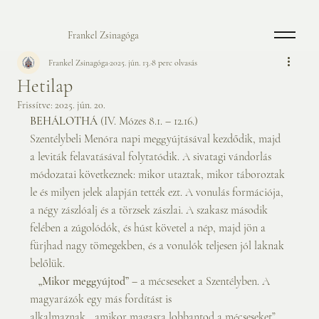
Frankel Zsinagóga
Frankel Zsinagóga
2025. jún. 13.
8 perc olvasás
Hetilap
Frissítve:
2025. jún. 20.
BEHÁLOTHÁ
 (IV. Mózes 8.1. – 12.16.) 
Szentélybeli Menóra napi meggyújtásával kezdődik, majd 
a leviták felavatásával folytatódik. A sivatagi vándorlás 
módozatai következnek: mikor utaztak, mikor táboroztak 
le és milyen jelek alapján tették ezt. A vonulás formációja, 
a négy zászlóalj és a törzsek zászlai. A szakasz második 
felében a zúgolódók, és húst követel a nép, majd jön a 
fürjhad nagy tömegekben, és a vonulók teljesen jól laknak 
belőlük. 
   „Mikor meggyújtod”
 – a mécseseket a Szentélyben. A 
magyarázók egy más fordítást is
alkalmaznak, „amikor magasra lobbantod a mécseseket”, 