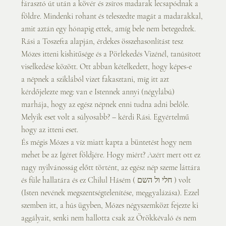
fárasztó út után a kövér és zsíros madarak lecsapódnak a 
földre. Mindenki rohant és teleszedte magát a madarakkal, 
amit aztán egy hónapig ettek, amíg bele nem betegedtek. 
Rási a Toszefta alapján, érdekes összehasonlítást tesz 
Mózes itteni kishitűsége és a Pörlekedés Vizénél, tanúsított 
viselkedése között. Ott abban kételkedett, hogy képes-e
a népnek a sziklából vizet fakasztani, míg itt azt 
kérdőjelezte meg: van e Istennek annyi (négylábú) 
marhája, hogy az egész népnek enni tudna adni belőle. 
Melyik eset volt a súlyosabb? – kérdi Rási. Egyértelmű 
hogy az itteni eset.
És mégis Mózes a víz miatt kapta a büntetést hogy nem 
mehet be az Ígéret földjére. Hogy miért? Azért mert ott ez 
nagy nyilvánosság előtt történt, az egész nép szeme láttára 
és füle hallatára és ez Chilul Hásém ( חלי ול השם ) volt 
(Isten nevének megszentségtelenítése, meggyalázása). Ezzel 
szemben itt, a hús ügyben, Mózes négyszemközt fejezte ki 
aggályait, senki nem hallotta csak az Örökkévaló és nem 