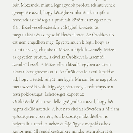
bűn Mózesnek, mint a legnagyobb próféta tekintélyének 
gyengítése azzal, hogy kétségbe vonhatónak tartják a 
testvérek az elsőségét a próféták között és az egész nép 
élén. Ezzel veszélyeztetik a válságból kivezető út 
megtalálását és az egész küldetés sikerét. Az Örökkévaló 
ezt nem engedheti meg. Egyértelműen kifejti, hogy az 
isteni terv végrehajtására Mózes a kijelölt személy. Mózes 
az egyetlen próféta, akivel az Örökkévaló „szemtől 
szembe” beszél. A Mózes elleni lázadás egyben az isteni 
akarat kétségbevonása is. Az Örökkévaló azzal is példát 
ad, hogy a tettek súlyát mérlegeli. Miriam bűne nagyobb, 
mert szószóló volt. Irigysége, sértettsége eredményezte a 
testi poklosságát. Lehetőséget kapott az
Örökkévalótól a testi, lelki gyógyulásra azzal, hogy hét 
napra elkülönítették. A hét nap elteltét követően a Miriam 
egészségesen visszatért, és a közösség működésében is 
helyreállt a rend. A nehéz és fájó ügyek megoldásához 
sajnos nem áll rendelkezésünkre mindig isteni akarat és 