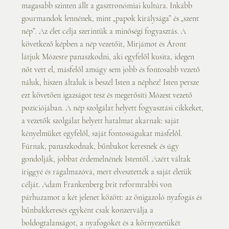
magasabb szinten állt a gasztronómiai kultúra. Inkább 
gourmandok lennének, mint „papok királysága” és „szent 
nép”. Az élet célja szerintük a minőségi fogyasztás. A 
következő képben a nép vezetőit, Mirjámot és Áront 
látjuk Mózesre panaszkodni, aki egyfelől kusita, idegen 
nőt vett el, másfelől amúgy sem jobb és fontosabb vezető 
náluk, hiszen általuk is beszél Isten a néphez! Isten persze 
ezt követően igazságot tesz és megerősíti Mózest vezető 
pozíciójában. A nép szolgálat helyett fogyasztási cikkeket, 
a vezetők szolgálat helyett hatalmat akarnak: saját 
kényelmüket egyfelől, saját fontosságukat másfelől.
Fúrnak, panaszkodnak, bűnbakot keresnek és úgy 
gondolják, jobbat érdemelnének Istentől. Azért váltak 
iriggyé és rágalmazóvá, mert elvesztették a saját életük 
célját. Adam Frankenberg brit reformrabbi von 
párhuzamot a két jelenet között: az önigazoló nyafogás és 
bűnbakkeresés egyként csak konzerválja a 
boldogtalanságot, a nyafogókét és a környezetükét 