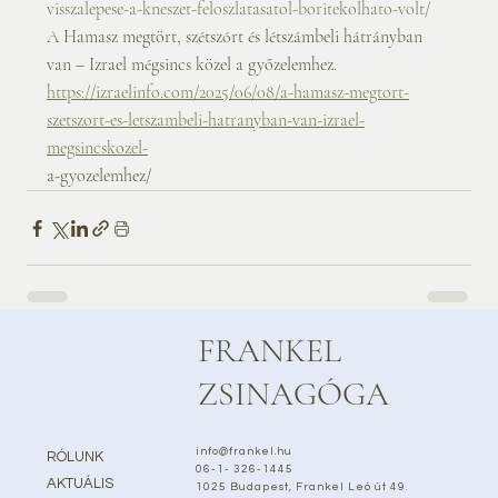
visszalepese-a-kneszet-feloszlatasatol-boritekolhato-volt/
A Hamasz megtört, szétszórt és létszámbeli hátrányban 
van – Izrael mégsincs közel a győzelemhez.
https://izraelinfo.com/2025/06/08/a-hamasz-megtort-
szetszort-es-letszambeli-hatranyban-van-izrael-
megsincskozel-
a-gyozelemhez/
FRANKEL
ZSINAGÓGA
info@frankel.hu
RÓLUNK
06-1- 326-1445
AKTUÁLIS
1025 Budapest, Frankel Leó út 49.