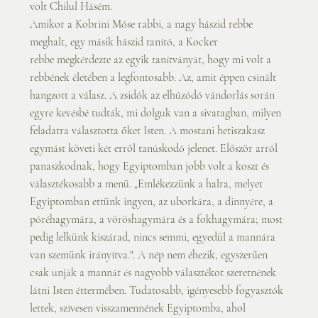
volt Chilul Hásém.
Amikor a Kobrini Móse rabbi, a nagy hászid rebbe 
meghalt, egy másik hászid tanító, a Kocker
rebbe megkérdezte az egyik tanítványát, hogy mi volt a 
rebbének életében a legfontosabb. Az, amit éppen csinált 
hangzott a válasz. A zsidók az elhúzódó vándorlás során 
egyre kevésbé tudták, mi dolguk van a sivatagban, milyen 
feladatra választotta őket Isten. A mostani hetiszakasz 
egymást követi két erről tanúskodó jelenet. Először arról 
panaszkodnak, hogy Egyiptomban jobb volt a koszt és 
választékosabb a menü. „Emlékezzünk a halra, melyet
Egyiptomban ettünk ingyen, az uborkára, a dinnyére, a 
póréhagymára, a vöröshagymára és a fokhagymára; most 
pedig lelkünk kiszárad, nincs semmi, egyedül a mannára 
van szemünk irányítva.". A nép nem éhezik, egyszerűen 
csak unják a mannát és nagyobb választékot szeretnének 
látni Isten éttermében. Tudatosabb, igényesebb fogyasztók 
lettek, szívesen visszamennének Egyiptomba, ahol 