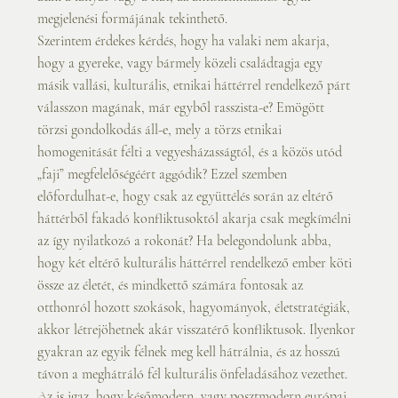
megjelenési formájának tekinthető.
Szerintem érdekes kérdés, hogy ha valaki nem akarja, 
hogy a gyereke, vagy bármely közeli családtagja egy 
másik vallási, kulturális, etnikai háttérrel rendelkező párt 
válasszon magának, már egyből rasszista-e? Emögött 
törzsi gondolkodás áll-e, mely a törzs etnikai 
homogenitását félti a vegyesházasságtól, és a közös utód 
„faji” megfelelőségéért aggódik? Ezzel szemben 
előfordulhat-e, hogy csak az együttélés során az eltérő 
háttérből fakadó konfliktusoktól akarja csak megkímélni 
az így nyilatkozó a rokonát? Ha belegondolunk abba, 
hogy két eltérő kulturális háttérrel rendelkező ember köti 
össze az életét, és mindkettő számára fontosak az 
otthonról hozott szokások, hagyományok, életstratégiák, 
akkor létrejöhetnek akár visszatérő konfliktusok. Ilyenkor 
gyakran az egyik félnek meg kell hátrálnia, és az hosszú 
távon a meghátráló fél kulturális önfeladásához vezethet. 
Az is igaz, hogy későmodern, vagy posztmodern európai 