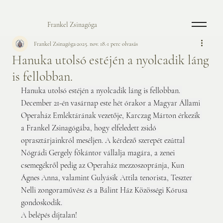
Frankel Zsinagóga
Frankel Zsinagóga
2025. nov. 18.
1 perc olvasás
Hanuka utolsó estéjén a nyolcadik láng
is fellobban.
Hanuka utolsó estéjén a nyolcadik láng is fellobban. 
December 21-én vasárnap este hét órakor a Magyar Állami 
Operaház Emléktárának vezetője, Karczag Márton érkezik 
a Frankel Zsinagógába, hogy elfeledett zsidó 
oprasztárjainkról meséljen. A kérdező szerepét ezúttal 
Nógrádi Gergely főkántor vállalja magára, a zenei 
csemegékről pedig az Operaház mezzoszopránja, Kun 
Ágnes Anna, valamint Gulyásik Attila tenorista, Teszter 
Nelli zongoraművész és a Bálint Ház Közösségi Kórusa 
gondoskodik. 
A belépés díjtalan!