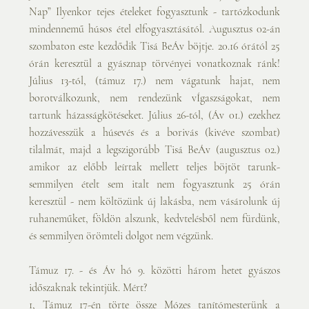
Nap” Ilyenkor tejes ételeket fogyasztunk - tartózkodunk 
mindennemű húsos étel elfogyasztásától. Augusztus 02-án 
szombaton este kezdődik Tisá BeÁv böjtje. 20.16 órától 25 
órán keresztül a gyásznap törvényei vonatkoznak ránk! 
Július 13-tól, (támuz 17.) nem vágatunk hajat, nem 
borotválkozunk, nem rendezünk vÍgaszságokat, nem 
tartunk házasságkötéseket. Július 26-tól, (Áv 01.) ezekhez 
hozzávesszük a húsevés és a borivás (kivéve szombat) 
tilalmát, majd a legszigorúbb Tisá BeÁv (augusztus 02.) 
amikor az előbb leírtak mellett teljes böjtöt tarunk- 
semmilyen ételt sem italt nem fogyasztunk 25 órán 
keresztül - nem költözünk új lakásba, nem vásárolunk új 
ruhaneműket, földön alszunk, kedvtelésből nem fürdünk, 
és semmilyen örömteli dolgot nem végzünk.
Támuz 17. - és Áv hó 9. közötti három hetet gyászos 
időszaknak tekintjük. Mért?
1, Támuz 17-én törte össze Mózes tanítómesterünk a 