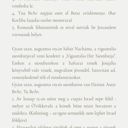
rombolta le.
4, Tisá BeÁv napján esett el Betár erődítménye. (Bar 
Kochba lázadás utolsó mentsvára)
5, Rómaiak felszántották és sóval szórták be Jeruzsálem 
városának helyét.
Gyász után, augusztus 09-én Sábát Náchámu, a vigasztalás 
szombatjával veszi kezdetét a „Vigasztalás Hét Szombatja”. 
Ezeken a szombatokon a haftarai részek Jesájáhu 
könyvéből való részek, megváltást jövendöl, bátorítást ad, 
reménykedéssel tölt el mindannyiunkat.
Gyász után, augusztus 09-én szombaton van Hámisá Ászár 
BeÁv, Tu BeÁv.
1, Áv hónap 15-én szűnt meg a csapás Izrael népe felül - 
melyet az Ö’rökkévaló a kémek bűne miatt bocsátott a 
zsidókra. (Kishitűség – az egész nemzedék nem léphet Izrael 
földjére) 
2, Házasodási tilalmat töröltek el ezen a napon a törzsek 