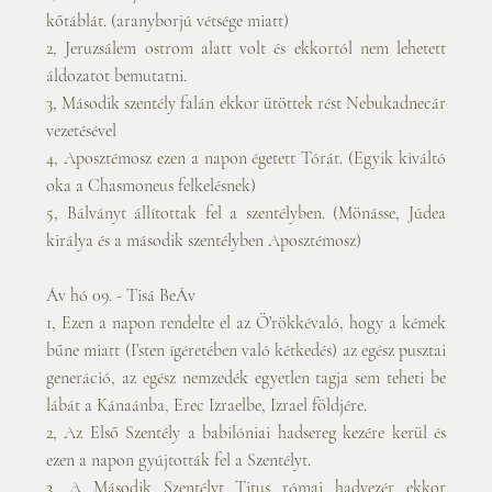
kőtáblát. (aranyborjú vétsége miatt)
2, Jeruzsálem ostrom alatt volt és ekkortól nem lehetett 
áldozatot bemutatni.
3, Második szentély falán ekkor ütöttek rést Nebukadnecár 
vezetésével
4, Aposztémosz ezen a napon égetett Tórát. (Egyik kiváltó 
oka a Chasmoneus felkelésnek)
5, Bálványt állítottak fel a szentélyben. (Mönásse, Júdea 
királya és a második szentélyben Aposztémosz)
Áv hó 09. - Tisá BeÁv
1, Ezen a napon rendelte el az Ö’rökkévaló, hogy a kémek 
bűne miatt (I’sten ígéretében való kétkedés) az egész pusztai 
generáció, az egész nemzedék egyetlen tagja sem teheti be 
lábát a Kánaánba, Erec Izraelbe, Izrael földjére.
2, Az Első Szentély a babilóniai hadsereg kezére kerül és 
ezen a napon gyújtották fel a Szentélyt.
3, A Második Szentélyt Titus római hadvezér ekkor 