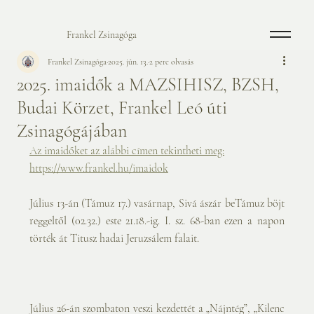
Frankel Zsinagóga
Frankel Zsinagóga
2025. jún. 13.
2 perc olvasás
2025. imaidők a MAZSIHISZ, BZSH,
Budai Körzet, Frankel Leó úti
Zsinagógájában
Az imaidőket az alábbi címen tekintheti meg:
https://www.frankel.hu/imaidok
Július 13-án (Támuz 17.) vasárnap, Sivá ászár beTámuz böjt 
reggeltől (02.32.) este 21.18.-ig. I. sz. 68-ban ezen a napon 
törték át Titusz hadai Jeruzsálem falait.
Július 26-án szombaton veszi kezdettét a „Nájntég”, „Kilenc 