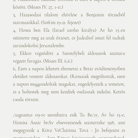
között. (Mózes IV. 27, 1-11.)
3, Házasodási tilalom eltörlése a Benjamin törzséből 
származókkal. (Softim 19-21. fejezet)
4, Hosea ben Ela (Izrael utolsó királya) Áv hó 15-én 
szüntette meg az utak őrzését, és Judeából ismét fel tudtak 
zarándokolni Jeruzsálembe.
5, Ekkor végződött a Szentélybeli áldozatok számára 
végzett favágás. (Mózes III. 6,6.)
6, Ezen a napon lehetett eltemetni a Betár erődítményében 
életüket vesztett áldozatokat. (Rómaiak megtiltották, ezen 
a napon meggondolták magukat, engedélyezték a temetést, 
és a holtestek meg nem kezdtek oszlásnak indulni. Kettős 
csoda történt.
Augusztus 09-re szombatra esik Tu BeAv, Áv hó 15-e, 
Hámisá Ászár beÁv elnevezésének számértéke 928, ami 
megegyezik a Ktivá VeChátimá Tová - Jó befejezést és 