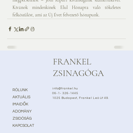
megpecsételést – Jom Kipuri kívánságunk számértékével. 
Kívánok mindenkinek Elul Hónapra való tökéletes 
felkészülést, ami az Új Évet felvezető hónapunk.
FRANKEL
ZSINAGÓGA
info@frankel.hu
RÓLUNK
06-1- 326-1445
AKTUÁLIS
1025 Budapest, Frankel Leó út 49.
IMAIDŐK
ADOMÁNY
ZSIDÓSÁG
KAPCSOLAT