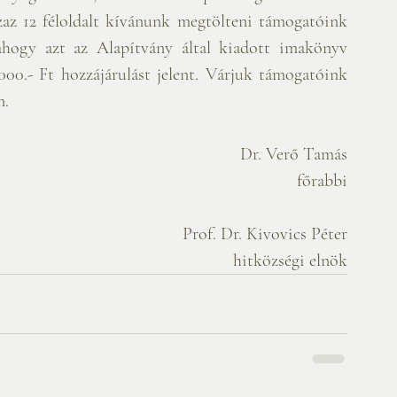
az 12 féloldalt kívánunk megtölteni támogatóink 
 ahogy azt az Alapítvány által kiadott imakönyv 
000.- Ft hozzájárulást jelent. Várjuk támogatóink 
n.
Dr. Verő Tamás
főrabbi
Prof. Dr. Kivovics Péter
hitközségi elnök