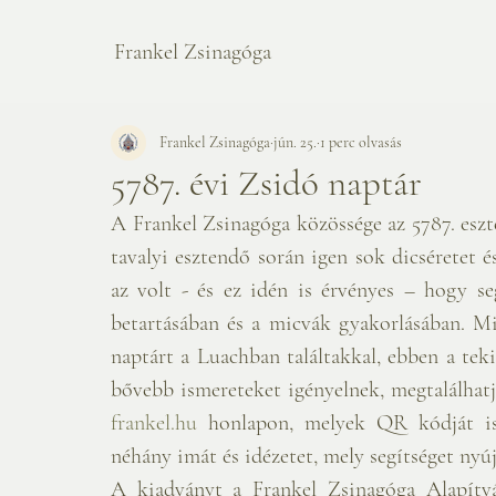
Frankel Zsinagóga
Frankel Zsinagóga
jún. 25.
1 perc olvasás
5787. évi Zsidó naptár
A Frankel Zsinagóga közössége az 5787. eszte
tavalyi esztendő során igen sok dicséretet 
az volt - és ez idén is érvényes – hogy se
betartásában és a micvák gyakorlásában. Mi
naptárt a Luachban találtakkal, ebben a teki
frankel.hu
 honlapon, melyek QR kódját is
néhány imát és idézetet, mely segítséget nyújt
A kiadványt a Frankel Zsinagóga Alapítvá