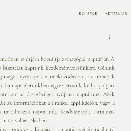
RÓLUNK
AKTUÁLIS
ndőben is útjára bocsájtja zsinagógai naptárját. A 
és bíztatást kaptunk kezdeményezésünkért. Célunk 
gítséget nyújtsunk a tájékozódásban, az ünnepek 
ndennapi életünkben egyeztetnünk kell a polgári 
ntetben is jó segítséget nyújthat naptárunk. Akik 
bővebb ismereteket igényelnek, megtalálhatják az információkat a Frankel applikáción, vagy a 
 tartalmazza naptárunk. Kiadványunk tartalmaz 
hat a vallási életben.
ny gondozza, kiadását a naptár végén található 