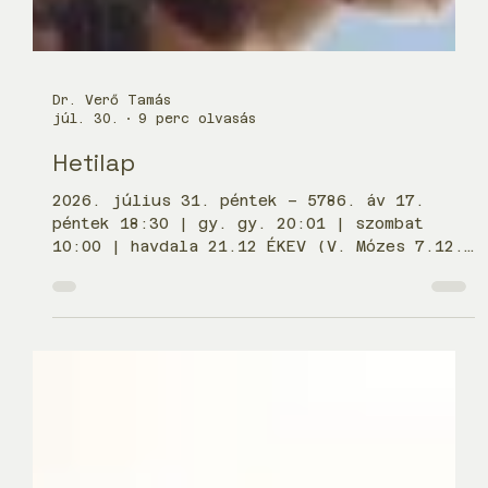
Dr. Verő Tamás
júl. 30.
9 perc olvasás
Hetilap
2026. július 31. péntek – 5786. áv 17.
péntek 18:30 | gy. gy. 20:01 | szombat
10:00 | havdala 21.12 ÉKEV (V. Mózes 7.12.
– 11.25.) עֵ֣קֶב A sivatagi vándorlás
eseményeit sorolja Mózes. A szidra, miután
felsorolja azt a hét kiemelt növényt,
amelynek termése az Igéret földjének