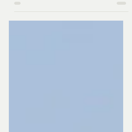
péntek 18:30 | gy. gy. 19:51 | szombat
10:00 | havdala 21.00 REÉ (V. Mózes11.26. –
16.17.) רְאֵ֗ה MAZL TOV ZSINI! 138 év! 1888 08
08 – 2026 08. 08. 138 év! MAZL TOV ZSINI!
Felsorolja– a Tórában másodszor – az ehető
állatokat, hangsúlyozva ismérvüket.
Négylábúaknak, hasított pata és kérődző a
követelményi, a halaknál az uszony és pikk