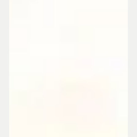
nevezetessége, az utóáldás eredetéről
értekezik, amelyből hármat alkottak
bölcseink. sarok. A kommentárok sz