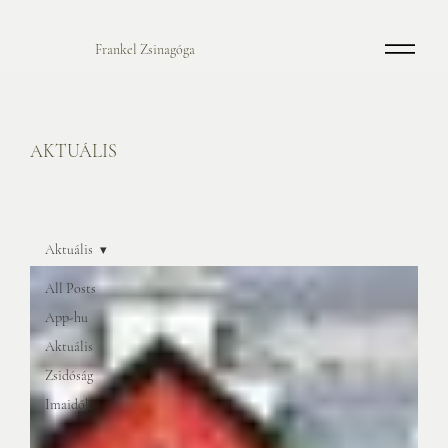
Frankel Zsinagóga
AKTUÁLIS
Aktuális
All Posts
App-hu
Aktuális
Zsidóság
Imaidők